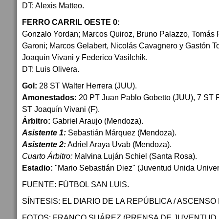
DT: Alexis Matteo.
FERRO CARRIL OESTE 0:
Gonzalo Yordan; Marcos Quiroz, Bruno Palazzo, Tomás 
Garoni; Marcos Gelabert, Nicolás Cavagnero y Gastón T
Joaquín Vivani y Federico Vasilchik.
DT: Luis Olivera.
Gol:
28 ST Walter Herrera (JUU).
Amonestados:
20 PT Juan Pablo Gobetto (JUU), 7 ST Fe
ST Joaquín Vivani (F).
Árbitro:
Gabriel Araujo (Mendoza).
Asistente 1:
Sebastián Márquez (Mendoza).
Asistente 2:
Adriel Araya Uvab (Mendoza).
Cuarto Árbitro:
Malvina Luján Schiel (Santa Rosa).
Estadio:
"Mario Sebastián Diez" (Juventud Unida Univers
FUENTE: FÚTBOL SAN LUIS.
SÍNTESIS: EL DIARIO DE LA REPÚBLICA / ASCENSO
FOTOS: FRANCO SUÁREZ (PRENSA DE JUVENTUD U