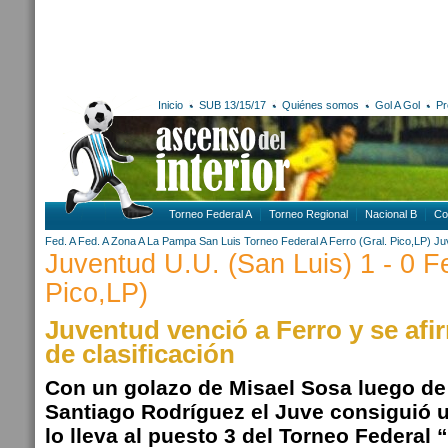
Inicio
SUB 13/15/17
Quiénes somos
Gol A Gol
Pr
Torneo Federal A
Torneo Regional
Nacional B
Co
Fed. A
Fed. A Zona A
La Pampa
San Luis
Torneo Federal A
Ferro (Gral. Pico,LP)
Ju
Juventud U.U. (San Luis) 1 - 0 Fe
Pico,LP)
Juventud venció a Ferro y se afi
de clasificación
Con un golazo de Misael Sosa luego de
Santiago Rodríguez el Juve consiguió u
lo lleva al puesto 3 del Torneo Federal 