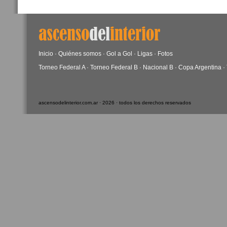
Inicio
·
Quiénes somos
·
Gol a Gol
·
Ligas
·
Fotos
Torneo Federal A
·
Torneo Federal B
·
Nacional B
·
Copa Argentina
·
ascensodelinterior.com.ar · 2026 · todos los derechos reservados