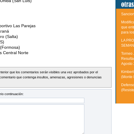
Unida (San Luis)
Sancion
Modific
ortivo Las Parejas
que ent
araná
para lo
ro (Salta)
LA PRO
(S)
SEMAN
 (Formosa)
s Central Norte
Torneo 
Resulta
Agosto
Kimberle
Interior que los comentarios serán visibles una vez aprobados por el
(Monte 
comentario que contenga insultos, amenazas, agresiones o denuncias
Defenso
(Resist
io continuación: