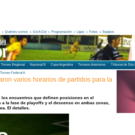
Quiénes somos
Gol A Gol
Programación
Ligas
Fotos
Equipos
Torneo Regional
Nacional B
Copa Argentina
Torneos Anteriores
Tribunal de Disci
Torneo Federal A
on varios horarios de partidos para la
e los encuentros que definen posiciones en el
n a la fase de playoffs y el descenso en ambas zonas,
a. El detalles.