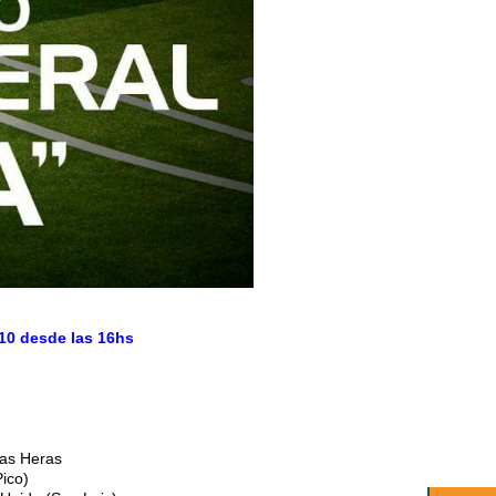
10 desde las 16hs
Las Heras
Pico)