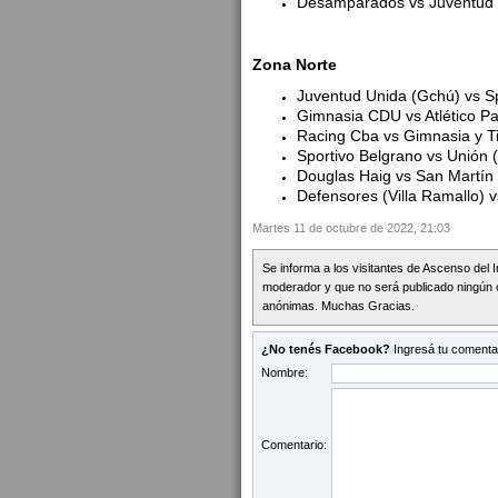
Desamparados vs Juventud 
Zona Norte
Juventud Unida (Gchú) vs Sp
Gimnasia CDU vs Atlético P
Racing Cba vs Gimnasia y Ti
Sportivo Belgrano vs Unión 
Douglas Haig vs San Martín
Defensores (Villa Ramallo) v
Martes 11 de octubre de 2022, 21:03
Se informa a los visitantes de Ascenso del 
moderador y que no será publicado ningún 
anónimas. Muchas Gracias.
¿No tenés Facebook?
Ingresá tu comentar
Nombre:
Comentario: