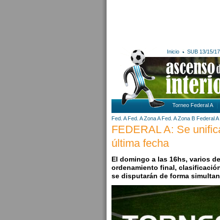
Inicio
SUB 13/15/17
Torneo Federal A
Fed. A
Fed. A Zona A
Fed. A Zona B
Federal A
FEDERAL A: Se unificar
última fecha
El domingo a las 16hs, varios d
ordenamiento final, clasificació
se disputarán de forma simultane