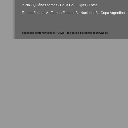
Inicio
·
Quiénes somos
·
Gol a Gol
·
Ligas
·
Fotos
Torneo Federal A
·
Torneo Federal B
·
Nacional B
·
Copa Argentina
·
ascensodelinterior.com.ar · 2026 · todos los derechos reservados