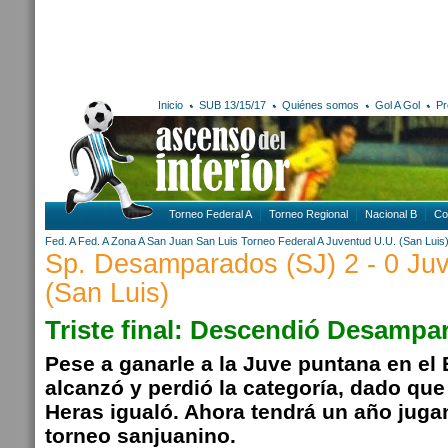
Inicio
SUB 13/15/17
Quiénes somos
Gol A Gol
Pr
Torneo Federal A
Torneo Regional
Nacional B
Co
Fed. A
Fed. A Zona A
San Juan
San Luis
Torneo Federal A
Juventud U.U. (San Luis
Sp. Desamparados (SJ) 2 - 0 Ju
(San Luis)
Triste final: Descendió Desampa
Pese a ganarle a la Juve puntana en el 
alcanzó y perdió la categoría, dado qu
Heras igualó. Ahora tendrá un año juga
torneo sanjuanino.