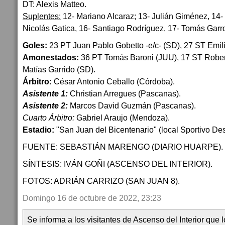
DT: Alexis Matteo.
Suplentes:
12- Mariano Alcaraz; 13- Julián Giménez, 14-
Nicolás Gatica, 16- Santiago Rodríguez, 17- Tomás Garro
Goles:
23 PT Juan Pablo Gobetto -e/c- (SD), 27 ST Emil
Amonestados:
36 PT Tomás Baroni (JUU), 17 ST Robert
Matías Garrido (SD).
Árbitro:
César Antonio Ceballo (Córdoba).
Asistente 1:
Christian Arregues (Pascanas).
Asistente 2:
Marcos David Guzmán (Pascanas).
Cuarto Árbitro:
Gabriel Araujo (Mendoza).
Estadio:
"San Juan del Bicentenario" (local Sportivo D
FUENTE: SEBASTIÁN MARENGO (DIARIO HUARPE).
SÍNTESIS: IVÁN GOÑI (ASCENSO DEL INTERIOR).
FOTOS: ADRIÁN CARRIZO (SAN JUAN 8).
Domingo 16 de octubre de 2022, 23:23
Se informa a los visitantes de Ascenso del Interior que