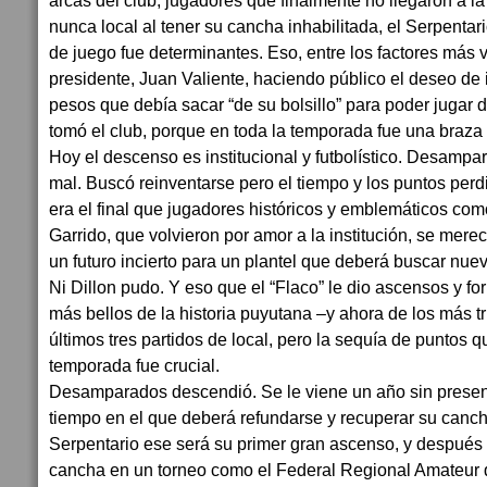
arcas del club, jugadores que finalmente no llegaron a la 
nunca local al tener su cancha inhabilitada, el Serpentar
de juego fue determinantes. Eso, entre los factores más 
presidente, Juan Valiente, haciendo público el deseo de i
pesos que debía sacar “de su bolsillo” para poder jugar d
tomó el club, porque en toda la temporada fue una braza 
Hoy el descenso es institucional y futbolístico. Desampa
mal. Buscó reinventarse pero el tiempo y los puntos per
era el final que jugadores históricos y emblemáticos co
Garrido, que volvieron por amor a la institución, se mere
un futuro incierto para un plantel que deberá buscar nue
Ni Dillon pudo. Y eso que el “Flaco” le dio ascensos y f
más bellos de la historia puyutana –y ahora de los más t
últimos tres partidos de local, pero la sequía de puntos q
temporada fue crucial.
Desamparados descendió. Se le viene un año sin presenc
tiempo en el que deberá refundarse y recuperar su cancha
Serpentario ese será su primer gran ascenso, y después
cancha en un torneo como el Federal Regional Amateur 