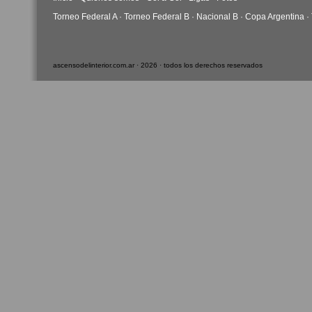
Torneo Federal A
·
Torneo Federal B
·
Nacional B
·
Copa Argentina
·
ascensodelinterior.com.ar · 2026 · todos los derechos reservados