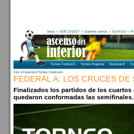
Inicio
SUB 13/15/17
Quiénes somos
Gol A Gol
Pr
Torneo Federal A
Torneo Regional
Nacional B
Co
Fed. A
Federal A
Torneo Federal A
FEDERAL A: LOS CRUCES DE 
Finalizados los partidos de los cuartos d
quedaron conformadas las semifinales.