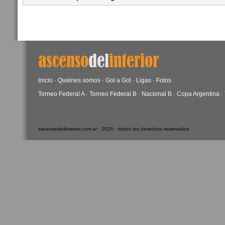
Inicio
·
Quiénes somos
·
Gol a Gol
·
Ligas
·
Fotos
Torneo Federal A
·
Torneo Federal B
·
Nacional B
·
Copa Argentina
·
ascensodelinterior.com.ar · 2026 · todos los derechos reservados