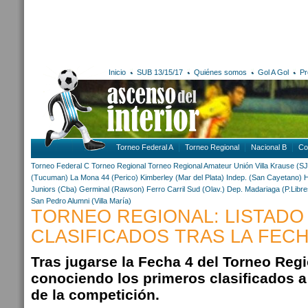
Inicio
SUB 13/15/17
Quiénes somos
Gol A Gol
Pr
Torneo Federal A
Torneo Regional
Nacional B
Co
Torneo Federal C
Torneo Regional
Torneo Regional Amateur
Unión Villa Krause (SJ
(Tucuman)
La Mona 44 (Perico)
Kimberley (Mar del Plata)
Indep. (San Cayetano)
H
Juniors (Cba)
Germinal (Rawson)
Ferro Carril Sud (Olav.)
Dep. Madariaga (P.Libre
San Pedro
Alumni (Villa María)
TORNEO REGIONAL: LISTADO
CLASIFICADOS TRAS LA FECH
Tras jugarse la Fecha 4 del Torneo Regi
conociendo los primeros clasificados a
de la competición.