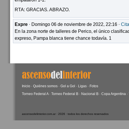
RTA: GRACIAS. ABRAZO.
Expre
· Domingo 06 de noviembre de 2022, 22:16 ·
Cita
En la zona norte de talleres de Perico, el único clasifica
expreso, Pampa blanca tiene chance todavía. 1
Inicio
·
Quiénes somos
·
Gol a Gol
·
Ligas
·
Fotos
Torneo Federal A
·
Torneo Federal B
·
Nacional B
·
Copa Argentina
·
ascensodelinterior.com.ar · 2026 · todos los derechos reservados