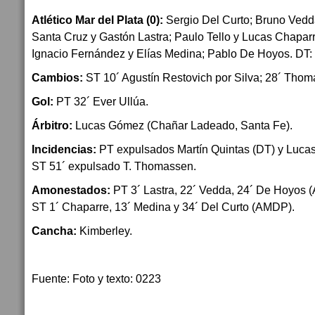
Atlético Mar del Plata (0):
Sergio Del Curto; Bruno Vedda
Santa Cruz y Gastón Lastra; Paulo Tello y Lucas Chaparr
Ignacio Fernández y Elías Medina; Pablo De Hoyos. DT: 
Cambios:
ST 10´ Agustín Restovich por Silva; 28´ Tho
Gol:
PT 32´ Ever Ullúa.
Árbitro:
Lucas Gómez (Chañar Ladeado, Santa Fe).
Incidencias:
PT expulsados Martín Quintas (DT) y Lucas 
ST 51´ expulsado T. Thomassen.
Amonestados:
PT 3´ Lastra, 22´ Vedda, 24´ De Hoyos (
ST 1´ Chaparre, 13´ Medina y 34´ Del Curto (AMDP).
Cancha:
Kimberley.
Fuente: Foto y texto: 0223