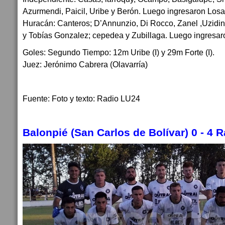
Azurmendi, Paicil, Uribe y Berón. Luego ingresaron Losa
Huracán: Canteros; D’Annunzio, Di Rocco, Zanel ,Uziding
y Tobías Gonzalez; cepedea y Zubillaga. Luego ingresar
Goles: Segundo Tiempo: 12m Uribe (I) y 29m Forte (I).
Juez: Jerónimo Cabrera (Olavarría)
Fuente: Foto y texto: Radio LU24
Balonpié (San Carlos de Bolívar) 0 - 4 R