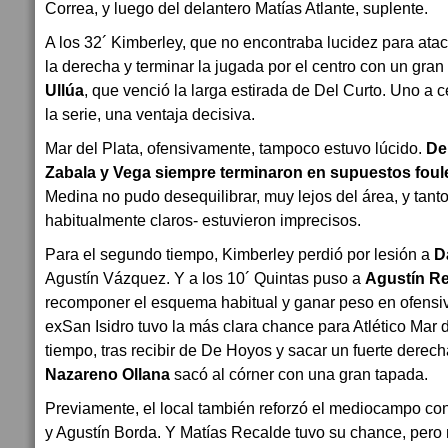
Correa, y luego del delantero Matías Atlante, suplente.
A los 32´ Kimberley, que no encontraba lucidez para ata
la derecha y terminar la jugada por el centro con un gran
Ullúa
, que venció la larga estirada de Del Curto. Uno a 
la serie, una ventaja decisiva.
Mar del Plata, ofensivamente, tampoco estuvo lúcido.
De 
Zabala y Vega siempre terminaron en supuestos foul
Medina no pudo desequilibrar, muy lejos del área, y tant
habitualmente claros- estuvieron imprecisos.
Para el segundo tiempo, Kimberley perdió por lesión a
D
Agustín Vázquez. Y a los 10´ Quintas puso a
Agustín Re
recomponer el esquema habitual y ganar peso en ofensiva
exSan Isidro tuvo la más clara chance para Atlético Mar 
tiempo, tras recibir de De Hoyos y sacar un fuerte derec
Nazareno Ollana
sacó al córner con una gran tapada.
Previamente, el local también reforzó el mediocampo con
y Agustín Borda. Y Matías Recalde tuvo su chance, pero 