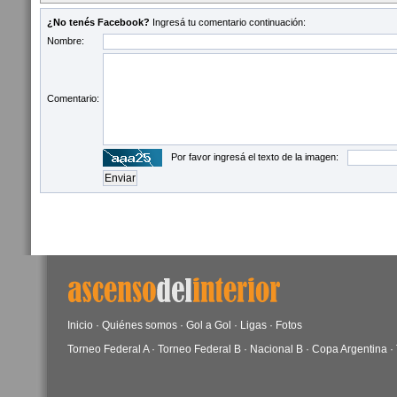
¿No tenés Facebook?
Ingresá tu comentario continuación:
Nombre:
Comentario:
Por favor ingresá el texto de la imagen:
Inicio
·
Quiénes somos
·
Gol a Gol
·
Ligas
·
Fotos
Torneo Federal A
·
Torneo Federal B
·
Nacional B
·
Copa Argentina
·