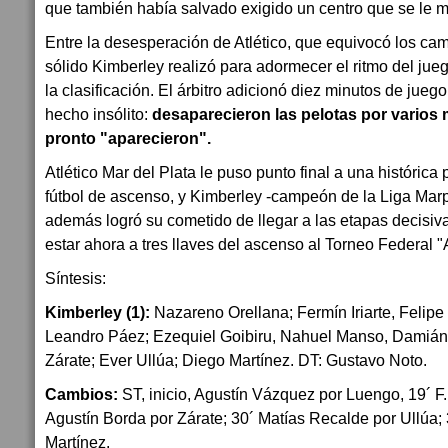
que también había salvado exigido un centro que se le m
Entre la desesperación de Atlético, que equivocó los cam
sólido Kimberley realizó para adormecer el ritmo del jue
la clasificación. El árbitro adicionó diez minutos de juego
hecho insólito:
desaparecieron las pelotas por varios 
pronto "aparecieron".
Atlético Mar del Plata le puso punto final a una histórica
fútbol de ascenso, y Kimberley -campeón de la Liga Marp
además logró su cometido de llegar a las etapas decisiva
estar ahora a tres llaves del ascenso al Torneo Federal "
Síntesis:
Kimberley (1):
Nazareno Orellana; Fermín Iriarte, Felip
Leandro Páez; Ezequiel Goibiru, Nahuel Manso, Damiá
Zárate; Ever Ullúa; Diego Martínez. DT: Gustavo Noto.
Cambios:
ST, inicio, Agustín Vázquez por Luengo, 19´ F
Agustín Borda por Zárate; 30´ Matías Recalde por Ullúa;
Martínez.