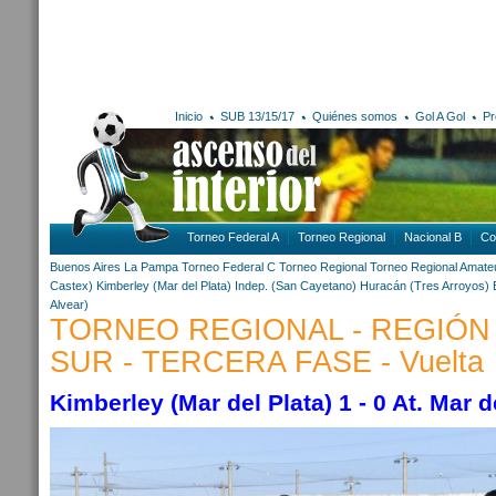
Inicio
SUB 13/15/17
Quiénes somos
Gol A Gol
Pr
Torneo Federal A
Torneo Regional
Nacional B
Co
Buenos Aires
La Pampa
Torneo Federal C
Torneo Regional
Torneo Regional Amate
Castex)
Kimberley (Mar del Plata)
Indep. (San Cayetano)
Huracán (Tres Arroyos)
Alvear)
TORNEO REGIONAL - REGIÓN
SUR - TERCERA FASE - Vuelta
Kimberley (Mar del Plata) 1 - 0 At. Mar d