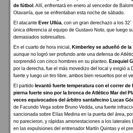
de fútbol
. Allí, enfrentará en enero al vencedor de Balo
Olavarría, que se enfrentaban esta noche de sábado.
El atacante
Ever Ullúa
, con un gran derechazo a los 32´ 
única diferencia al equipo de Gustavo Noto, que luego su
demasiados sobresaltos.
En el cuarto de hora inicial,
Kimberley se adueñó de la
aunque no logró ser profundo ante una defensa de Atléti
sorprendió con cinco hombres en su planteo.
Ezequiel 
por la derecha, fue el más movedizo del local y exigió a
fuerte y luego un tiro libre, ambos bien resueltos por el v
El partido
levantó fuerte temperatura con el correr de 
pierna fuerte sino por la bronca de Atlético Mar del Pla
veces equivocados del árbitro santafecino Lucas G
de Facundo Vega sobre Bruno Vedda, una fuerte infracci
sancionada sobre Elías Medina en la puerta del área, p
no parecieron, y rápidas amonestaciones a los laterales 
en las expulsiones del entrenador Martín Quintas y el pr