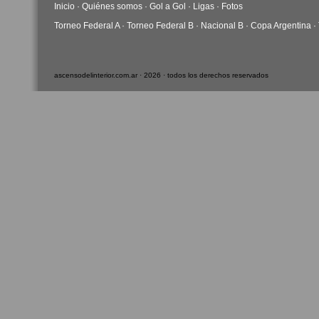
Inicio
·
Quiénes somos
·
Gol a Gol
·
Ligas
·
Fotos
Torneo Federal A
·
Torneo Federal B
·
Nacional B
·
Copa Argentina
·
ascensodelinterior.com.ar · 2026 · todos los derechos reservados