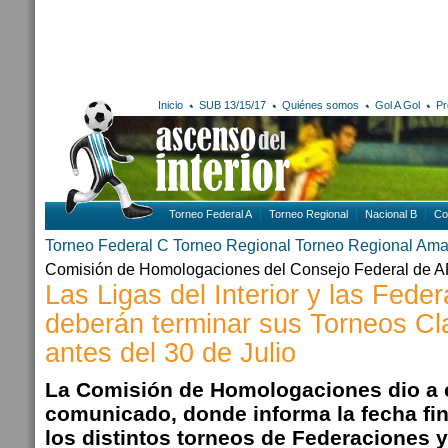
Inicio
SUB 13/15/17
Quiénes somos
Gol A Gol
Pr
Torneo Federal A
Torneo Regional
Nacional B
Co
Torneo Federal C
Torneo Regional
Torneo Regional Ama
Comisión de Homologaciones del Consejo Federal de 
Las Ligas del Interior y las Fede
deberán terminar sus Torneos Cla
antes del 30 de Julio
La Comisión de Homologaciones dio a 
comunicado, donde informa la fecha fin
los distintos torneos de Federaciones y 