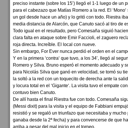
preciso instante (sobre los 15’) llegó el 1-1 luego de un
para el cabezazo que Matías Romero a la red. El ‘Mono‘ 
un gol desde hace un año) y lo gritó con todo. Riestra ib
media distancia de Alarcón, que Canuto sacó al tiro de e
Todo igual en el resultado, pero Comesaña siguió hacien
clara falta en ataque sobre Emir Faccioli, el zaguero recl
roja directa. Increíble. El local con nueve.
Sin embargo, For Ever nunca perdió el orden en el campo
Y en la primera ‘contra‘ que tuvo, a los 34’, llegó al seg
Romero y Silva. Bruno esperó el momento adecuado y s
para Nicolás Silva que ganó en velocidad, se tomó su ti
la soltó a la red con un toquecito de derecha ante la sali
y locura total en el ‘Gigante‘. La visita tuvo el empate c
contuvo bien Canuto.
De allí hasta el final Riestra fue con todo. Comesaña sig
(Messi dixit) para la visita y el equipo de Fabbiani empu
resistió y se regaló un triunfazo que necesitaba y mucho 
ganaba desde la 2ª fecha) y para convencerse de que ha
arriba a pesar del mal inicio en el torneo.