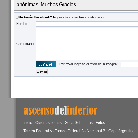
anónimas. Muchas Gracias.
¿No tenés Facebook?
Ingresá tu comentario continuación:
Nombre:
Comentario:
Por favor ingresá el texto de la imagen:
Inicio
·
Quiénes somos
·
Gol a Gol
·
Ligas
·
Fotos
Torneo Federal A
·
Torneo Federal B
·
Nacional B
·
Copa Argentina
·