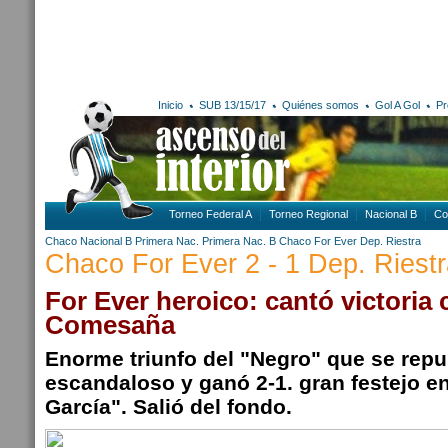
Inicio
SUB 13/15/17
Quiénes somos
Gol A Gol
Pr
Torneo Federal A
Torneo Regional
Nacional B
Co
Chaco
Nacional B
Primera Nac.
Primera Nac. B
Chaco For Ever
Dep. Riestra
Chaco For Ever 2 - 1 Dep. Riest
For Ever heroico: cantó victoria 
Comesaña
Enorme triunfo del "Negro" que se repu
escandaloso y ganó 2-1. gran festejo en
García". Salió del fondo.