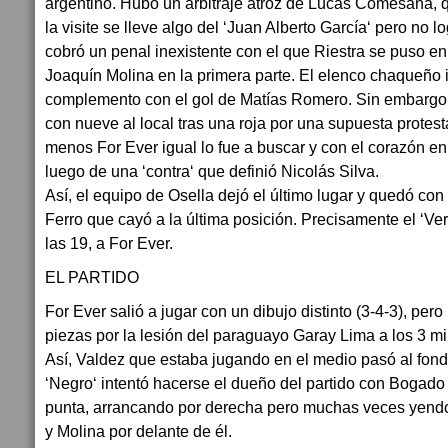
argentino. Hubo un arbitraje atroz de Lucas Comesaña, 
la visite se lleve algo del ‘Juan Alberto García‘ pero no 
cobró un penal inexistente con el que Riestra se puso en
Joaquín Molina en la primera parte. El elenco chaqueño i
complemento con el gol de Matías Romero. Sin embargo e
con nueve al local tras una roja por una supuesta protes
menos For Ever igual lo fue a buscar y con el corazón e
luego de una ‘contra‘ que definió Nicolás Silva.
Así, el equipo de Osella dejó el último lugar y quedó co
Ferro que cayó a la última posición. Precisamente el ‘Ver
las 19, a For Ever.
EL PARTIDO
For Ever salió a jugar con un dibujo distinto (3-4-3), per
piezas por la lesión del paraguayo Garay Lima a los 3 min
Así, Valdez que estaba jugando en el medio pasó al fond
‘Negro‘ intentó hacerse el dueño del partido con Bogado
punta, arrancando por derecha pero muchas veces yendo
y Molina por delante de él.