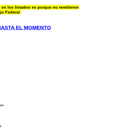
 en los listados es porque no remitieron
jo Federal
HASTA EL MOMENTO
oman
l