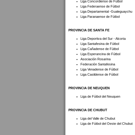
Liga Concordiense de Fútbol
Liga Federaense de Fútbol
Liga Departamental -Gualeguaychu
Liga Paranaense de Fútbol
PROVINCIA DE SANTA FE
Liga Deportiva del Sur - Alcorta
Liga Santafesina de Fútbol
Liga Cañadense de Fútbol
Liga Esperancina de Fútbol
Asociación Rosarina
Federación Santafesina
Liga Venadense de Fútbol
Liga Casildense de Fútbol
PROVINCIA DE NEUQUEN
Liga de Fútbol del Neuquen
PROVINCIA DE CHUBUT
Liga del Valle de Chubut
Liga de Fútbol del Oeste del Chubut