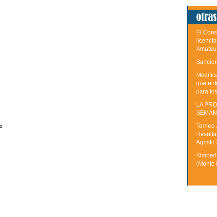
El Cons
licenci
Amateu
Sancion
Modific
que ent
para lo
LA PRO
SEMAN
Torneo 
o
Resulta
Agosto
Kimberle
(Monte 
y