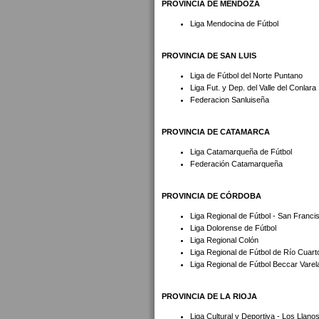
PROVINCIA DE MENDOZA
Liga Mendocina de Fútbol
PROVINCIA DE SAN LUIS
Liga de Fútbol del Norte Puntano
Liga Fut. y Dep. del Valle del Conlara
Federacion Sanluiseña
PROVINCIA DE CATAMARCA
Liga Catamarqueña de Fútbol
Federación Catamarqueña
PROVINCIA DE CÓRDOBA
Liga Regional de Fútbol - San Franci
Liga Dolorense de Fútbol
Liga Regional Colón
Liga Regional de Fútbol de Río Cuart
Liga Regional de Fútbol Beccar Varel
PROVINCIA DE LA RIOJA
Liga Cultural y Deportiva - Los Llano