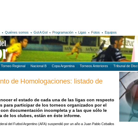
Quiénes somos
Gol A Gol
Programación
Ligas
Fotos
Equipos
Torneo Regional
Nacional B
Copa Argentina
Torneos Anteriores
Tribunal de Disci
nto de Homologaciones: listado de
onocer el estado de cada una de las ligas con respecto
 para participar de los torneos organizados por el
con documentación incompleta y a las que sólo le
ca de los clubes, están en éste informe.