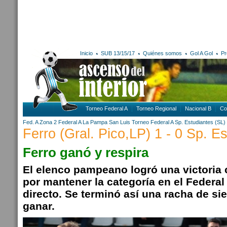
Inicio
SUB 13/15/17
Quiénes somos
Gol A Gol
Pr
Torneo Federal A
Torneo Regional
Nacional B
Co
Fed. A Zona 2
Federal A
La Pampa
San Luis
Torneo Federal A
Sp. Estudiantes (SL)
Ferro (Gral. Pico,LP) 1 - 0 Sp. E
Ferro ganó y respira
El elenco pampeano logró una victoria 
por mantener la categoría en el Federal 
directo. Se terminó así una racha de sie
ganar.