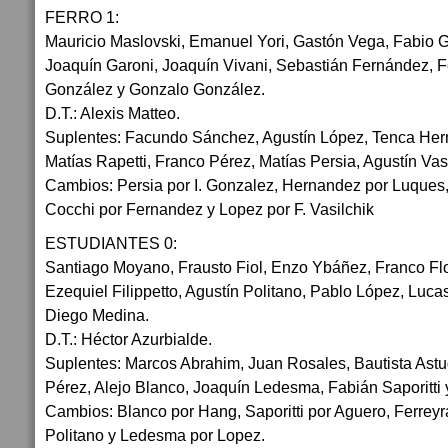
FERRO 1:
Mauricio Maslovski, Emanuel Yori, Gastón Vega, Fabio G
Joaquín Garoni, Joaquín Vivani, Sebastián Fernández, Fe
González y Gonzalo González.
D.T.: Alexis Matteo.
Suplentes: Facundo Sánchez, Agustín López, Tenca Her
Matías Rapetti, Franco Pérez, Matías Persia, Agustín Vas
Cambios: Persia por I. Gonzalez, Hernandez por Luques, 
Cocchi por Fernandez y Lopez por F. Vasilchik
ESTUDIANTES 0:
Santiago Moyano, Frausto Fiol, Enzo Ybáñez, Franco Flo
Ezequiel Filippetto, Agustín Politano, Pablo López, Lu
Diego Medina.
D.T.: Héctor Azurbialde.
Suplentes: Marcos Abrahim, Juan Rosales, Bautista Astud
Pérez, Alejo Blanco, Joaquín Ledesma, Fabián Saporitti 
Cambios: Blanco por Hang, Saporitti por Aguero, Ferreyr
Politano y Ledesma por Lopez.