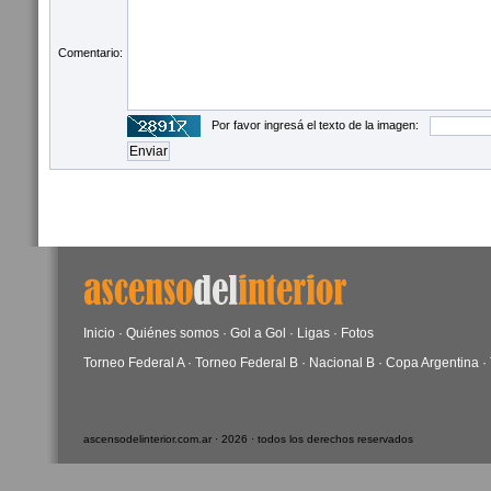
Comentario:
Por favor ingresá el texto de la imagen:
Inicio
·
Quiénes somos
·
Gol a Gol
·
Ligas
·
Fotos
Torneo Federal A
·
Torneo Federal B
·
Nacional B
·
Copa Argentina
·
ascensodelinterior.com.ar · 2026 · todos los derechos reservados