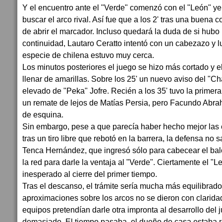
Y el encuentro ante el "Verde" comenzó con el "León" yen
buscar el arco rival. Así fue que a los 2' tras una buena
de abrir el marcador. Incluso quedará la duda de si hubo
continuidad, Lautaro Ceratto intentó con un cabezazo y 
especie de chilena estuvo muy cerca.
Los minutos posteriores el juego se hizo más cortado y e
llenar de amarillas. Sobre los 25' un nuevo aviso del "
elevado de "Peka" Jofre. Recién a los 35' tuvo la primer
un remate de lejos de Matías Persia, pero Facundo Abraha
de esquina.
Sin embargo, pese a que parecía haber hecho mejor las co
tras un tiro libre que rebotó en la barrera, la defensa no s
Tenca Hernández, que ingresó sólo para cabecear el bal
la red para darle la ventaja al "Verde". Ciertamente el "L
inesperado al cierre del primer tiempo.
Tras el descanso, el trámite sería mucha más equilibrado
aproximaciones sobre los arcos no se dieron con claridad
equipos pretendían darle otra impronta al desarrollo del
demasiado. El tiempo pasaba, el dueño de casa estaba