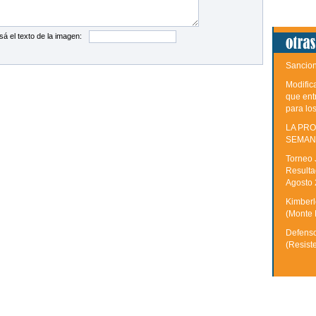
sá el texto de la imagen:
Sancion
Modific
que ent
para lo
LA PRO
SEMAN
Torneo 
Resulta
Agosto
Kimberle
(Monte 
Defenso
(Resist