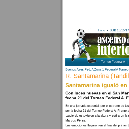
Inicio
SUB 13/15/17
Torneo Federal A
Buenos Aires
Fed. A Zona 1
Federal A
Torneo 
R. Santamarina (Tandil)
Santamarina igualó en T
Con luces nuevas en el San Martín
fecha 21 del Torneo Federal A. E
En una jornada especial, por el estreno de las
por la fecha 21 del Torneo Federal A. Frente 
Izquierdo estuvieron a la altura y estiraron l
Marcos Pérez.
Las emociones llegaron en el final del primer t