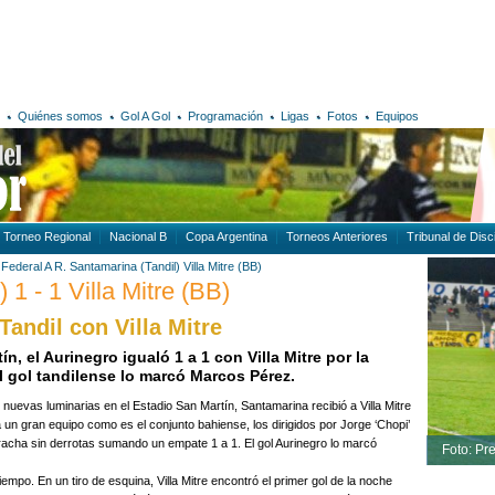
Quiénes somos
Gol A Gol
Programación
Ligas
Fotos
Equipos
Torneo Regional
Nacional B
Copa Argentina
Torneos Anteriores
Tribunal de Disci
Federal A
R. Santamarina (Tandil)
Villa Mitre (BB)
 1 - 1 Villa Mitre (BB)
andil con Villa Mitre
, el Aurinegro igualó 1 a 1 con Villa Mitre por la
l gol tandilense lo marcó Marcos Pérez.
 nuevas luminarias en el Estadio San Martín, Santamarina recibió a Villa Mitre
a un gran equipo como es el conjunto bahiense, los dirigidos por Jorge ‘Chopi’
a racha sin derrotas sumando un empate 1 a 1. El gol Aurinegro lo marcó
Foto: P
iempo. En un tiro de esquina, Villa Mitre encontró el primer gol de la noche