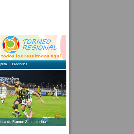
plina
Provincias
rensa de Ramón Santamarina.