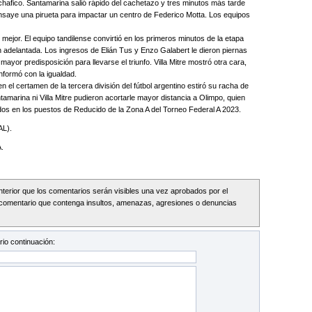
hafico. Santamarina salió rápido del cachetazo y tres minutos más tarde
nsaye una pirueta para impactar un centro de Federico Motta. Los equipos
ejor. El equipo tandilense convirtió en los primeros minutos de la etapa
 adelantada. Los ingresos de Elián Tus y Enzo Galabert le dieron piernas
mayor predisposición para llevarse el triunfo. Villa Mitre mostró otra cara,
formó con la igualdad.
 el certamen de la tercera división del fútbol argentino estiró su racha de
tamarina ni Villa Mitre pudieron acortarle mayor distancia a Olimpo, quien
idos en los puestos de Reducido de la Zona A del Torneo Federal A 2023.
L).
.
Interior que los comentarios serán visibles una vez aprobados por el
comentario que contenga insultos, amenazas, agresiones o denuncias
io continuación: