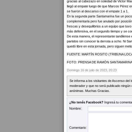
gracias al cabezazo en soledad de Victor Mac
llegó al empate luego de que Marcos Pérez e
se fueron al descanso con el empate 1 a 1.
En la segunda parte Santamarina fue un poco m
complementaria pero fue anulado por posición
frescas y desequilibrios a un equipo que tuvo 
más defensiva, en el segundo tiempo y se con
De esta manera, el representante tandilense en
partidos sin conocer la derrota a ocho. Ni San
quedó libre en esta jornada, pero siguen met
FUENTE: MARTÍN ROSITO (TRIBUNA LOCA
FOTO: PRENSA DE RAMÓN SANTAMARINA
Domingo 16 de julio de 2023, 20:23
Se informa a los visitantes de Ascenso del 
moderador y que no será publicado ningún 
anónimas. Muchas Gracias.
¿No tenés Facebook?
Ingresá tu comentar
Nombre:
Comentario: