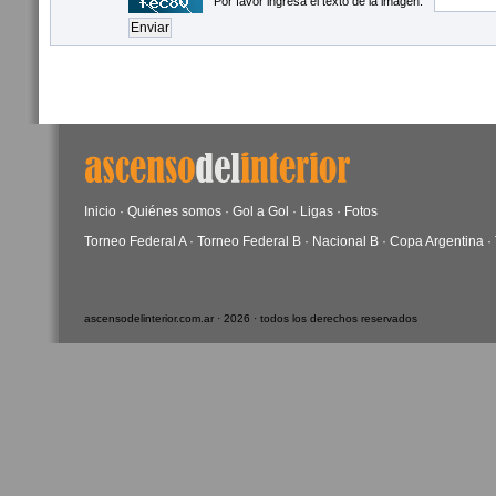
Por favor ingresá el texto de la imagen:
Inicio
·
Quiénes somos
·
Gol a Gol
·
Ligas
·
Fotos
Torneo Federal A
·
Torneo Federal B
·
Nacional B
·
Copa Argentina
·
ascensodelinterior.com.ar · 2026 · todos los derechos reservados