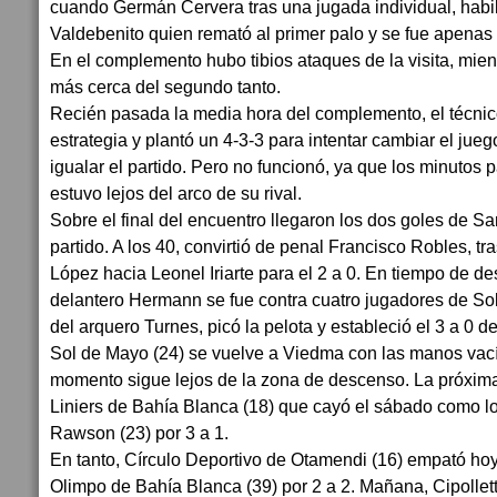
cuando Germán Cervera tras una jugada individual, habi
Valdebenito quien remató al primer palo y se fue apenas 
En el complemento hubo tibios ataques de la visita, mie
más cerca del segundo tanto.
Recién pasada la media hora del complemento, el técnic
estrategia y plantó un 4-3-3 para intentar cambiar el jueg
igualar el partido. Pero no funcionó, ya que los minutos
estuvo lejos del arco de su rival.
Sobre el final del encuentro llegaron los dos goles de Sa
partido. A los 40, convirtió de penal Francisco Robles, tr
López hacia Leonel Iriarte para el 2 a 0. En tiempo de des
delantero Hermann se fue contra cuatro jugadores de Sol
del arquero Turnes, picó la pelota y estableció el 3 a 0 def
Sol de Mayo (24) se vuelve a Viedma con las manos vací
momento sigue lejos de la zona de descenso. La próxima
Liniers de Bahía Blanca (18) que cayó el sábado como lo
Rawson (23) por 3 a 1.
En tanto, Círculo Deportivo de Otamendi (16) empató hoy
Olimpo de Bahía Blanca (39) por 2 a 2. Mañana, Cipolletti 