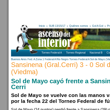
Inicio
SUB 13/15/17
Quiénes somos
Gol A Gol
Pr
Torneo Federal A
Torneo Regional
Nacional B
Co
Buenos Aires
Fed. A Zona 1
Federal A
Rio Negro
Torneo Federal A
Sol de Mayo (Vi
Sansinena (Gral.Cerri) 3 - 0 Sol
(Viedma)
Sol de Mayo cayó frente a Sansi
Cerri
Sol de Mayo se vuelve con las manos v
por la fecha 22 del Torneo Federal de fú
Sol de Mayo (24 puntos) perdió frente a Sansinena (29) po