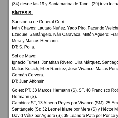
(34) desde las 19 y Santamarina de Tandil (29) tuvo fecha
SÍNTESIS:
Sansinena de General Cerri:
Iván Chaves; Lautaro Nuñez, Yago Piro, Facundo Weichn
Ezequiel Santángelo, Iván Caravaca, Miltón Agüero; Fra
Mera y Marcos Hermann.
DT: S. Polla.
Sol de Mayo:
Ignacio Turnes; Jonathan Rivero, Uira Márquez, Santiag
Matías Kucich; Eber Ramírez, José Vivanco, Matías Pon
Germán Cervera.
DT: Juan Alfonsín.
Goles: PT, 33 Marcos Hermann (S). ST, 40 Francisco Rob
Hermann (S).
Cambios: ST, 13 Alberto Reyes por Vivanco (SM); 25 E
Santángelo (S); 32 Leonel Iriarte por Mera (S) y Héctor 
David Véliz por Agüero (S); 39 Leandro Pata por Ponce 