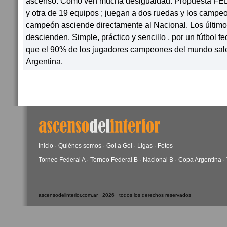
ascenso. Cómo ven mucha desigualdad. Propuesta FE
y otra de 19 equipos ; juegan a dos ruedas y los camp
campeón asciende directamente al Nacional. Los últim
descienden. Simple, práctico y sencillo , por un fútbol f
que el 90% de los jugadores campeones del mundo salen 
Argentina.
Inicio
·
Quiénes somos
·
Gol a Gol
·
Ligas
·
Fotos
Torneo Federal A
·
Torneo Federal B
·
Nacional B
·
Copa Argentina
·
ascensodelinterior.com.ar · 2026 · todos los derechos reservados