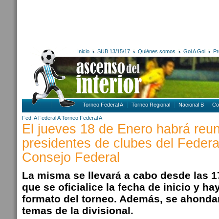
Inicio
SUB 13/15/17
Quiénes somos
Gol A Gol
Pr
Torneo Federal A
Torneo Regional
Nacional B
Co
Fed. A
Federal A
Torneo Federal A
El jueves 18 de Enero habrá reu
presidentes de clubes del Federa
Consejo Federal
La misma se llevará a cabo desde las 1
que se oficialice la fecha de inicio y ha
formato del torneo. Además, se ahondar
temas de la divisional.