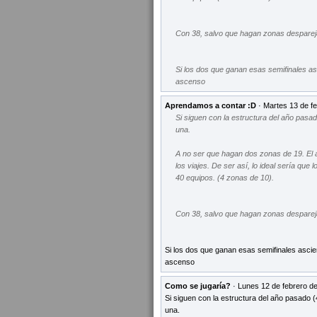
Con 38, salvo que hagan zonas despareja
Si los dos que ganan esas semifinales as
ascenso
Aprendamos a contar :D
· Martes 13 de fe
Si siguen con la estructura del año pasa
una.
A no ser que hagan dos zonas de 19. El a
los viajes. De ser así, lo ideal sería que
40 equipos. (4 zonas de 10).
Con 38, salvo que hagan zonas despareja
Si los dos que ganan esas semifinales ascie
ascenso
Como se jugaría?
· Lunes 12 de febrero de
Si siguen con la estructura del año pasado 
una.