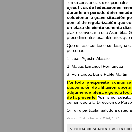
"en circunstancias excepcionales..
ejecutivos de federaciones miem
durante un periodo determinado, 
solucionar la grave situación po
comité de regularización que cu
un plazo de ciento ochenta dias
plazo, convocar a una Asamblea G
procedimientos asamblearios que d
Que en ese contexto se designa co
personas
1. Juan Agustin Alessio
2. Matias Emanuel Fernández
3. Fernández Boris Pablo Martin
Por todo lo expuesto, comunicam
suspensión de afiliación oportu
adquiriendo plena vigencia los 
de la presente.
Asimismo, solicita
comunique a la Dirección de Perso
Sin otro particular saludo a usted
Viernes 09 de febrero de 2024, 19:01
Se informa a los visitantes de Ascenso del 