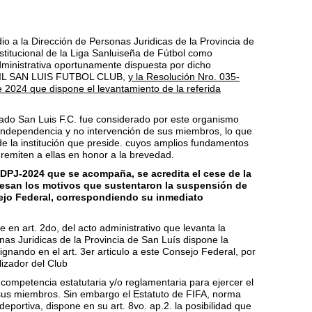
dio a la Dirección de Personas Juridicas de la Provincia de
nstitucional de la Liga Sanluiseña de Fútbol como
dministrativa oportunamente dispuesta por dicho
VIL SAN LUIS FUTBOL CLUB,
y la Resolución Nro. 035-
 2024 que dispone el levantamiento de la referida
liado San Luis F.C. fue considerado por este organismo
 independencia y no intervención de sus miembros, lo que
 de la institución que preside. cuyos amplios fundamentos
remiten a ellas en honor a la brevedad.
DPJ-2024 que se acompaña, se acredita el cese de la
 cesan los motivos que sustentaron la suspensión de
sejo Federal, correspondiendo su inmediato
ue en art. 2do, del acto administrativo que levanta la
nas Juridicas de la Provincia de San Luís dispone la
signando en el art. 3er articulo a este Consejo Federal, por
izador del Club
ompetencia estatutaria y/o reglamentaria para ejercer el
sus miembros. Sin embargo el Estatuto de FIFA, norma
deportiva, dispone en su art. 8vo. ap.2. la posibilidad que