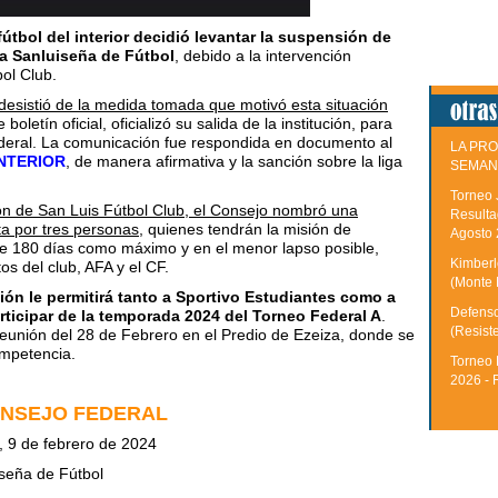
fútbol del interior decidió levantar la suspensión de
ga Sanluiseña de Fútbol
, debido a la intervención
bol Club.
desistió de la medida tomada que motivó esta situación
etín oficial, oficializó su salida de la institución, para
Federal. La comunicación fue respondida en documento al
LA PRO
NTERIOR
, de manera afirmativa y la sanción sobre la liga
SEMAN
Torneo 
ión de San Luis Fútbol Club, el Consejo nombró una
Resulta
a por tres personas
, quienes tendrán la misión de
Agosto
 de 180 días como máximo y en el menor lapso posible,
Kimberle
os del club, AFA y el CF.
(Monte 
sión le permitirá tanto a Sportivo Estudiantes como a
Defenso
rticipar de la temporada 2024 del Torneo Federal A
.
(Resist
eunión del 28 de Febrero en el Predio de Ezeiza, donde se
competencia.
Torneo 
2026 - 
ONSEJO FEDERAL
 9 de febrero de 2024
iseña de Fútbol