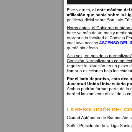
Este viernes,
el ente máximo del 
afiliación que había sobre la Li
político/judicial sobre San Luis Fút
Horas antes, el Gobierno puntano 
hace ya más de un mes y mediante bol
otorgarle la facultad al Consejo 
cual tuvo acceso
ASCENSO DEL I
quedó sin efecto.
A su vez, en pos de la normalizac
Comisión Normalizadora compuest
regulizar la situación en un plazo
llamar a elecciones bajo los estatut
Por el lado deportivo, esta deci
Juventud Unida Universitario pa
Ambos podrán formar parte de la r
hará el lanzamiento oficial de la 
LA RESOLUCIÓN DEL C
Ciudad Autónoma de Buenos Aires,
Señor Presidente de la Liga Sanlu