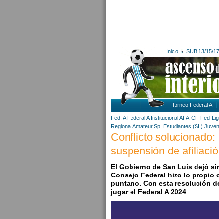
Inicio
SUB 13/15/17
Torneo Federal A
Fed. A
Federal A
Institucional AFA-CF-Fed-Li
Regional Amateur
Sp. Estudiantes (SL)
Juven
Conflicto solucionado:
suspensión de afiliaci
El Gobierno de San Luis dejó sin
Consejo Federal hizo lo propio 
puntano. Con esta resolución 
jugar el Federal A 2024