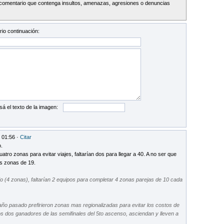
comentario que contenga insultos, amenazas, agresiones o denuncias
io continuación:
sá el texto de la imagen:
 01:56 ·
Citar
.
tro zonas para evitar viajes, faltarían dos para llegar a 40. A no ser que
s zonas de 19.
do (4 zonas), faltarían 2 equipos para completar 4 zonas parejas de 10 cada
ño pasado prefirieron zonas mas regionalizadas para evitar los costos de
 los dos ganadores de las semifinales del 5to ascenso, asciendan y lleven a