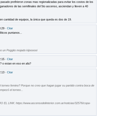
pasado prefirieron zonas mas regionalizadas para evitar los costos de los
os ganadores de las semifinales del 5to ascenso, asciendan y lleven a 40
n cantidad de equipos, la única que queda es dos de 19.
8:29 ·
Citar
líticos puntanos...
o un Poggito mojado kijoooooi
2:15 ·
Citar
ó? o estan en eso en afa?
2:13 ·
Citar
 torneo femino? Porque no creo que hagan jugar su partido contra boca de
mpezó el torneo...
L LINK: https://www.ascensodelinterior.com.ar/noticias/32576/copa-