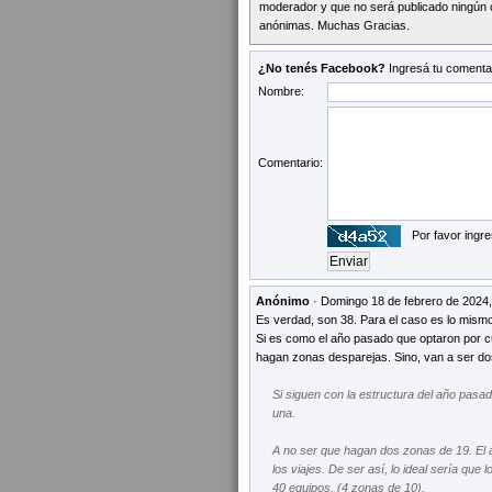
moderador y que no será publicado ningún 
anónimas. Muchas Gracias.
¿No tenés Facebook?
Ingresá tu comentar
Nombre:
Comentario:
Por favor ingre
Anónimo
· Domingo 18 de febrero de 2024,
Es verdad, son 38. Para el caso es lo mismo
Si es como el año pasado que optaron por cua
hagan zonas desparejas. Sino, van a ser do
Si siguen con la estructura del año pasa
una.
A no ser que hagan dos zonas de 19. El a
los viajes. De ser así, lo ideal sería que
40 equipos. (4 zonas de 10).