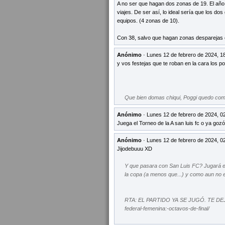
A no ser que hagan dos zonas de 19. El año 
viajes. De ser así, lo ideal sería que los d
equipos. (4 zonas de 10).
Con 38, salvo que hagan zonas desparejas e
Anónimo
· Lunes 12 de febrero de 2024, 1
y vos festejas que te roban en la cara los po
Que bien domas chiqui, Poggi quedo com
Anónimo
· Lunes 12 de febrero de 2024, 0
Juega el Torneo de la A san luis fc o ya goz
Anónimo
· Lunes 12 de febrero de 2024, 0
Jijodebuuu XD
Y que pasara con San Luis FC? Jugará el
la copa (a menos que...) y como aun no e
RTA: EL PARTIDO YA SE JUGÓ. TE DEJO E
federal-femenina:-octavos-de-final/