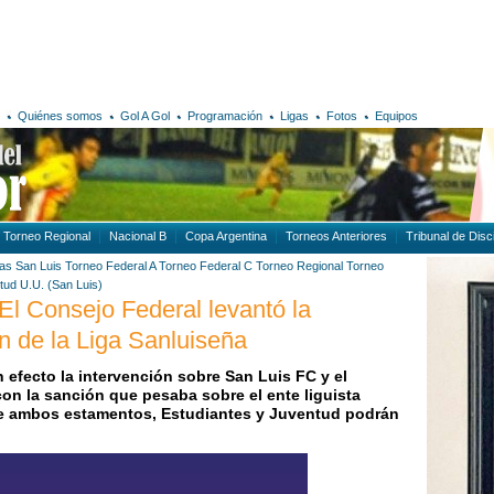
Quiénes somos
Gol A Gol
Programación
Ligas
Fotos
Equipos
Torneo Regional
Nacional B
Copa Argentina
Torneos Anteriores
Tribunal de Disci
gas
San Luis
Torneo Federal A
Torneo Federal C
Torneo Regional
Torneo
tud U.U. (San Luis)
 El Consejo Federal levantó la
ón de la Liga Sanluiseña
 efecto la intervención sobre San Luis FC y el
con la sanción que pesaba sobre el ente liguista
de ambos estamentos, Estudiantes y Juventud podrán