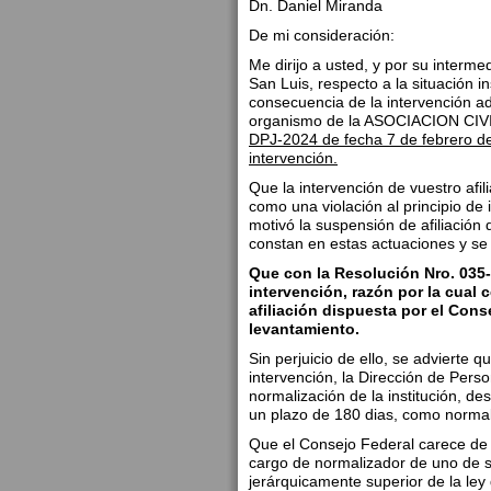
Dn. Daniel Miranda
De mi consideración:
Me dirijo a usted, y por su interme
San Luis, respecto a la situación i
consecuencia de la intervención a
organismo de la ASOCIACION CI
DPJ-2024 de fecha 7 de febrero de
intervención.
Que la intervención de vuestro afi
como una violación al principio de
motivó la suspensión de afiliación
constan en estas actuaciones y se 
Que con la Resolución Nro. 035-
intervención, razón por la cual
afiliación dispuesta por el Con
levantamiento.
Sin perjuicio de ello, se advierte q
intervención, la Dirección de Perso
normalización de la institución, de
un plazo de 180 dias, como normal
Que el Consejo Federal carece de c
cargo de normalizador de uno de 
jerárquicamente superior de la ley 