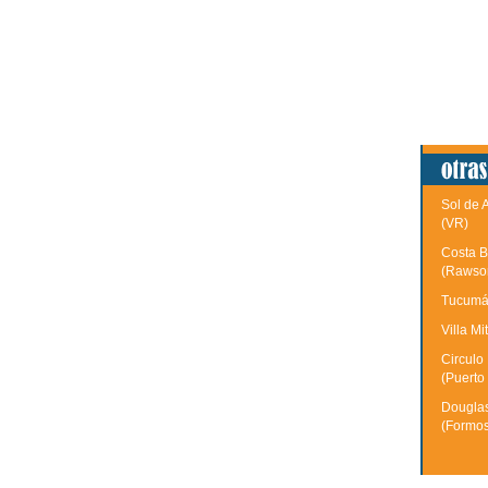
Sol de 
(VR)
Costa B
(Rawso
Tucumán
Villa Mi
Circulo
(Puerto
Douglas
(Formo