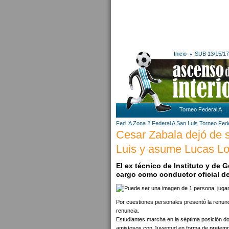
Inicio
SUB 13/15/17
Torneo Federal A
Fed. A Zona 2
Federal A
San Luis
Torneo Fede
Cesar Zabala dejó de s
Luis y asume Lucas Loy
El ex técnico de Instituto y de G
cargo como conductor oficial de
Por cuestiones personales presentó la renunci
renuncia.
Estudiantes marcha en la séptima posición do
amistosos con Juventud en forma de pretempo