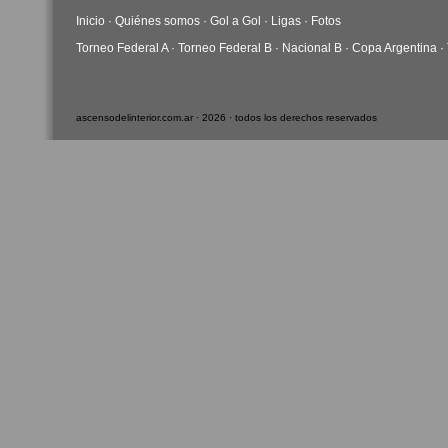
Inicio
·
Quiénes somos
·
Gol a Gol
·
Ligas
·
Fotos
Torneo Federal A
·
Torneo Federal B
·
Nacional B
·
Copa Argentina
·
ascensodelinterior.com.ar · 2026 · todos los derechos reservados