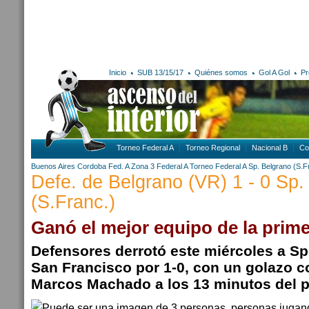
Inicio
SUB 13/15/17
Quiénes somos
Gol A Gol
Pr
Torneo Federal A
Torneo Regional
Nacional B
Co
Buenos Aires
Cordoba
Fed. A Zona 3
Federal A
Torneo Federal A
Sp. Belgrano (S.F
Defe. de Belgrano (VR) 1 - 0 Sp.
(S.Franc.)
Ganó el mejor equipo de la prim
Defensores derrotó este miércoles a Sp
San Francisco por 1-0, con un golazo c
Marcos Machado a los 13 minutos del p