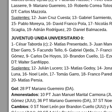
Lasserre, 9- Mariano Guerreiro, 10- Roberto Correa Tolos
DT: Carlos Mazzola.
Suplentes:
12- Juan Cruz Cuesta; 13- Gabriel Sarmiento
15- Pablo Moreyra, 16- David Franco Pola, 17- Nicolás
Scaglia, 19- Adrián Rodríguez, 20- Daniel Balmaceda.
JUVENTUD UNIDA UNIVERSITARIO 0:
1- César Taborda (c); 2- Matías Presentado, 3- Juan Man
Eber Garro, 5- Facundo Tello, 6- Gabriel Ojeda, 7- Fran
Gómez, 9- Carlos De Hoyos, 10- Brandon Cuello, 11- Eze
DT: Walter Sanfilippo.
Suplentes:
12- Julián Lucero; 13- Matías Godoy, 14- Jon
Luna, 16- Noel León, 17- Tomás Garro, 18- Franco Pared
20- Matías Persia.
Gol:
28 PT Mariano Guerreiro (DA).
Amonestados:
10 PT Juan Manuel Marital Carmona (J
Gómez (JUU), 36 PT Mariano Guerreiro (DA), 37 ST Noe
Cambios:
0 ST Noel León por Brandon Cuello (JUU) y M