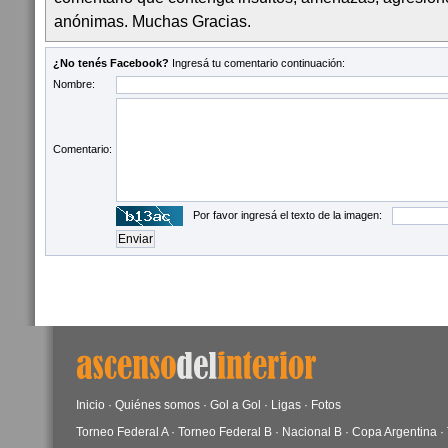
anónimas. Muchas Gracias.
¿No tenés Facebook?
Ingresá tu comentario continuación:
Nombre:
Comentario:
Por favor ingresá el texto de la imagen:
Inicio
·
Quiénes somos
·
Gol a Gol
·
Ligas
·
Fotos
Torneo Federal A
·
Torneo Federal B
·
Nacional B
·
Copa Argentina
·