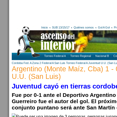
Inicio
SUB 13/15/17
Quiénes somos
Gol A Gol
Pr
Torneo Federal A
Torneo Regional
Nacional B
Co
Cordoba
Fed. A Zona 2
Federal A
San Luis
Torneo Federal A
Juventud U.U. (San Lu
Argentino (Monte Maíz, Cba) 1 -
U.U. (San Luis)
Juventud cayó en tierras cordob
Fue por 0-1 ante el Deportivo Argentino
Guerreiro fue el autor del gol. El próx
conjunto puntano será ante San Martín