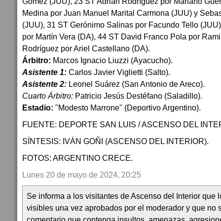
Gómez (JUU), 23 ST Adrián Rodríguez por Mariano Guerr
Medina por Juan Manuel Marital Carmona (JUU) y Sebas
(JUU), 31 ST Gerónimo Salinas por Facundo Tello (JUU)
por Martín Vera (DA), 44 ST David Franco Pola por Rami
Rodríguez por Ariel Castellano (DA).
Árbitro:
Marcos Ignacio Liuzzi (Ayacucho).
Asistente 1:
Carlos Javier Viglietti (Salto).
Asistente 2:
Leonel Suárez (San Antonio de Areco).
Cuarto Árbitro:
Patricio Jesús Destéfano (Saladillo).
Estadio:
"Modesto Marrone" (Deportivo Argentino).
FUENTE: DEPORTE SAN LUIS / ASCENSO DEL INTE
SÍNTESIS: IVÁN GOÑI (ASCENSO DEL INTERIOR).
FOTOS: ARGENTINO CRECE.
Lunes 20 de mayo de 2024, 20:25
Se informa a los visitantes de Ascenso del Interior que
visibles una vez aprobados por el moderador y que no 
comentario que contenga insultos, amenazas, agresion