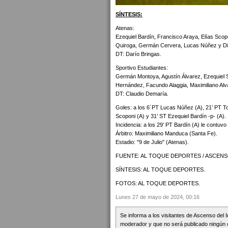
SÍNTESIS:
Atenas:
Ezequiel Bardín, Francisco Araya, Elías Sco
Quiroga, Germán Cervera, Lucas Núñez y Di
DT: Darío Bringas.
Sportivo Estudiantes:
Germán Montoya, Agustín Álvarez, Ezequiel 
Hernández, Facundo Alaggia, Maximiliano Alv
DT: Claudio Demaría.
Goles: a los 6´PT Lucas Núñez (A), 21’ PT To
Scoponi (A) y 31’ ST Ezequiel Bardín -p- (A).
Incidencia: a los 29’ PT Bardín (A) le contuv
Árbitro: Maximiliano Manduca (Santa Fe).
Estadio: "9 de Julio" (Atenas).
FUENTE: AL TOQUE DEPORTES / ASCENS
SÍNTESIS: AL TOQUE DEPORTES.
FOTOS: AL TOQUE DEPORTES.
Lunes 27 de mayo de 2024, 00:16
Se informa a los visitantes de Ascenso del 
moderador y que no será publicado ningún 