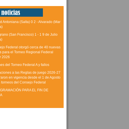
d Antoniana (Salta) 0 2 - Alvarado (Mar
a)
grano (San Francisco) 1 - 1 9 de Julio
a)
ejo Federal otorgó cerca de 40 nuevas
as para el Torneo Regional Federal
r 2026
es del Torneo Federal A y fallos
aciones a las Reglas de juego 2026-27
raron en vigencia desde el 1 de Agosto
s torneos del Consejo Federal
GRAMACIÓN PARA EL FIN DE
A