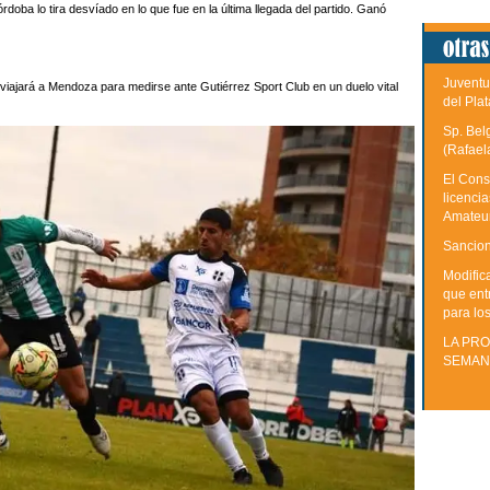
órdoba lo tira desvíado en lo que fue en la última llegada del partido. Ganó
Juventu
viajará a Mendoza para medirse ante Gutiérrez Sport Club en un duelo vital
del Plat
Sp. Bel
(Rafael
El Cons
licenci
Amateu
Sancion
Modific
que ent
para lo
LA PRO
SEMAN