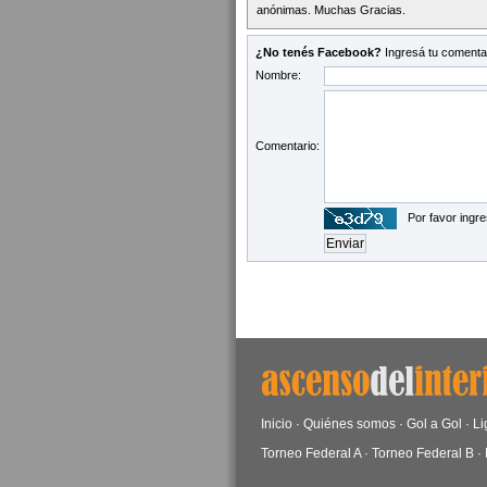
anónimas. Muchas Gracias.
¿No tenés Facebook?
Ingresá tu comentar
Nombre:
Comentario:
Por favor ingre
Inicio
·
Quiénes somos
·
Gol a Gol
·
Li
Torneo Federal A
·
Torneo Federal B
·