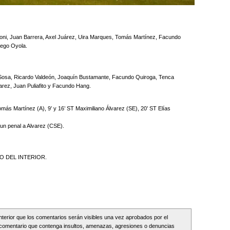
poni, Juan Barrera, Axel Juárez, Uira Marques, Tomás Martínez, Facundo
ego Oyola.
Sosa, Ricardo Valdeón, Joaquín Bustamante, Facundo Quiroga, Tenca
arez, Juan Puliafito y Facundo Hang.
más Martínez (A), 9’ y 16’ ST Maximiliano Álvarez (SE), 20’ ST Elías
o un penal a Alvarez (CSE).
O DEL INTERIOR.
Interior que los comentarios serán visibles una vez aprobados por el
comentario que contenga insultos, amenazas, agresiones o denuncias