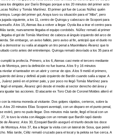
ra los dirigidos por Darío Bringas porque a los 20 minutos del primer acto
 Lucas Núñez y Tomás Martínez. El primer gol fue de Lucas Núñez quién
ontoya. Luego del primer gol, Araya tuvo su situación para el "Albo", pero
la jugada siguiente, a los 11, centro de Quiroga y cabezazo de Scoponi para
avesaño. A los 15, Atenas iba a volver a llegar. Oyola iba a tirar el centro para
Más tarde, nuevamente llegaba el equipo cordobés. Núñez remató al primer
, llegaba el gol de Tomás Martínez de cabeza al ángulo izquierdo del arco de
erda. Sin embargo, un aviso fallido, pero aviso al fin, anticipó que el duelo no
ió a demostrar su valía al atajarle un tiro penal a Maximiliano Álvarez que lo
sultado corto antes del entretiempo. Quiroga remató desvíado a los 35 para el
cumplió la profecía. Primero, a los 6, Atenas casi mete el tercero mediante
 de Montoya, pero la definición no fue buena. A los 9 y 16 minutos
nivelar el tanteador en un abrir y cerrar de ojos. A los 9 metió el primero,
ierdo del área y definió al palo izquierdo de Bardín cuando salía a tapar. A
ga, Juárez peinó en el primer palo, y por poco no llegó Tomás Martínez para
 llegó el empate, Álvarez giró desde el medio al sector derecho del área y
ara igualar las acciones. El atacante ex Toro Club de Coronel Moldes alteró el
gó con la misma moneda al visitante. Dos golpes rápidos, certeros, sobre la
to. A los 20 minutos Elías Scoponi aventajó, con un disparo en el punto penal,
e estiró, pero no pudo llegar. Dos minutos más tarde, llegó el local con un
27, lo tuvo la visita con Alaggia con un remate que Bardín tapó dando
de de Álvarez. A los 30, Ezequiel Bardín aseguró el triunfo desde los doce
 Montoya. A los 37, iba a llegar la visita con un lateral de Sosa, que peinó
cho. Más tarde, Céliz remató cruzado para el local y la pelota se fue cerca. A