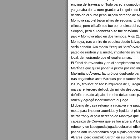
encima del travesaño. Todo parecía cómodo pa
ya ganaba dos a cero gracias a los goles de
definió en el punto penal al palo derecho de M
Montoya sacó el balón al tiro de esquina. En 
el local, pero el balón se fue por encima del tr
Scoponi, pero su cabezazo se fue desvíado. 
palo y Montoya atajó en dos tiempos. A los 21
Montoya, tras un tiro de esquina desde la izqui
sería sencillo. A la media Ezequiel Bardín volv
pateó de rastrón y al medio, impidiendo un re
local, demostrando que el local era más.
El fútbol da revancha y en el complemento se 
Martínez que quiso poner la pelota por encima
Maximiliano Álvarez facturó por duplicado para 
tras enganchar ante Marques por el sector izqu
los 15, tiro libre desde la izquierda de Quiro
marcar el tercero del gol. Un minuto después,
definió cruzado al palo derecho del arquero p
orden y agregó incertidumbre al juego.
El dueño de casa retomó la iniciativa y le pa
mesa para imponer autoridad y liquidar el plei
de rastrón y al palo derecho de Montoya que s
cabezazo de Cervera que se fue afuera. A los 
rebote, y en la segunda jugada cobraron offsi
pasos con un derechazo bajo al palo derecho de
Álvarez, pero controló Bardín en su palo dere