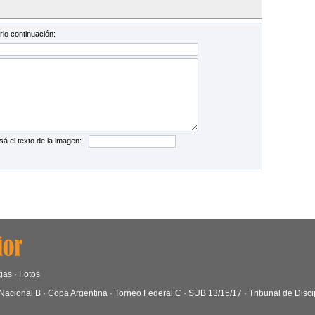
io continuación:
sá el texto de la imagen:
gas
·
Fotos
Nacional B
·
Copa Argentina
·
Torneo Federal C
·
SUB 13/15/17
·
Tribunal de Disci