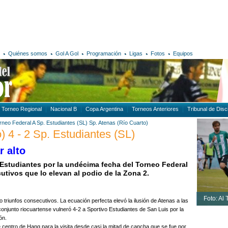
Quiénes somos
Gol A Gol
Programación
Ligas
Fotos
Equipos
Torneo Regional
Nacional B
Copa Argentina
Torneos Anteriores
Tribunal de Disci
rneo Federal A
Sp. Estudiantes (SL)
Sp. Atenas (Río Cuarto)
) 4 - 2 Sp. Estudiantes (SL)
r alto
o Estudiantes por la undécima fecha del Torneo Federal
utivos que lo elevan al podio de la Zona 2.
Foto: Al
o triunfos consecutivos. La ecuación perfecta elevó la ilusión de Atenas a las
 conjunto riocuartense vulneró 4-2 a Sportivo Estudiantes de San Luis por la
ón.
bre centro de Hang para la visita desde casi la mitad de cancha que se fue por