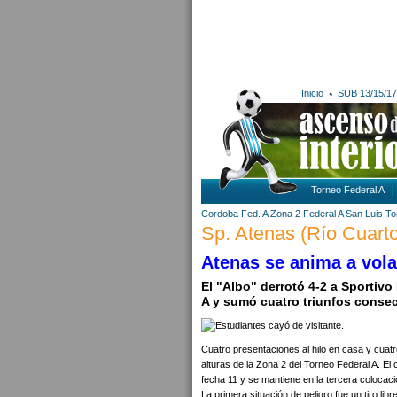
Inicio
SUB 13/15/17
Torneo Federal A
Cordoba
Fed. A Zona 2
Federal A
San Luis
To
Sp. Atenas (Río Cuarto
Atenas se anima a vola
El "Albo" derrotó 4-2 a Sportiv
A y sumó cuatro triunfos consec
Cuatro presentaciones al hilo en casa y cuatr
alturas de la Zona 2 del Torneo Federal A. El
fecha 11 y se mantiene en la tercera colocaci
La primera situación de peligro fue un tiro li