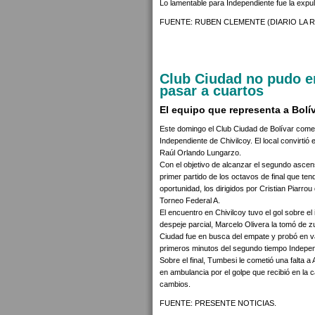
Lo lamentable para Independiente fue la expu
FUENTE: RUBEN CLEMENTE (DIARIO LA R
Club Ciudad no pudo e
pasar a cuartos
El equipo que representa a Bolív
Este domingo el Club Ciudad de Bolívar come
Independiente de Chivilcoy. El local convirtió e
Raúl Orlando Lungarzo.
Con el objetivo de alcanzar el segundo ascen
primer partido de los octavos de final que te
oportunidad, los dirigidos por Cristian Piarro
Torneo Federal A.
El encuentro en Chivilcoy tuvo el gol sobre el 
despeje parcial, Marcelo Olivera la tomó de z
Ciudad fue en busca del empate y probó en va
primeros minutos del segundo tiempo Indepen
Sobre el final, Tumbesi le cometió una falta a
en ambulancia por el golpe que recibió en l
cambios.
FUENTE: PRESENTE NOTICIAS.