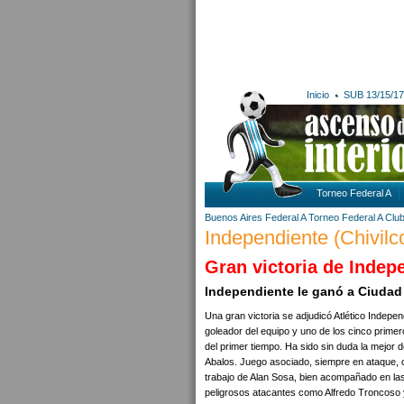
Inicio
SUB 13/15/17
Torneo Federal A
Buenos Aires
Federal A
Torneo Federal A
Club
Independiente (Chivilc
Gran victoria de Indep
Independiente le ganó a Ciudad d
Una gran victoria se adjudicó Atlético Indepe
goleador del equipo y uno de los cinco primer
del primer tiempo. Ha sido sin duda la mejor 
Abalos. Juego asociado, siempre en ataque, 
trabajo de Alan Sosa, bien acompañado en las 
peligrosos atacantes como Alfredo Troncoso 