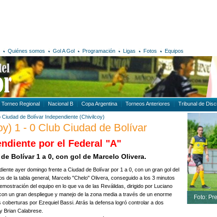
Quiénes somos
Gol A Gol
Programación
Ligas
Fotos
Equipos
Torneo Regional
Nacional B
Copa Argentina
Torneos Anteriores
Tribunal de Disci
 Ciudad de Bolívar
Independiente (Chivilcoy)
oy) 1 - 0 Club Ciudad de Bolívar
endiente por el Federal "A"
e Bolívar 1 a 0, con gol de Marcelo Olivera.
ndiente ayer domingo frente a Ciudad de Bolívar por 1 a 0, con un gran gol del
os de la tabla general, Marcelo "Chelo" Olivera, conseguido a los 3 minutos
demostración del equipo en lo que va de las Reválidas, dirigido por Luciano
con un gran despliegue y manejo de la zona media a través de un enorme
Foto: Pr
coberturas por Ezequiel Bassi. Atrás la defensa logró controlar a dos
y Brian Calabrese.