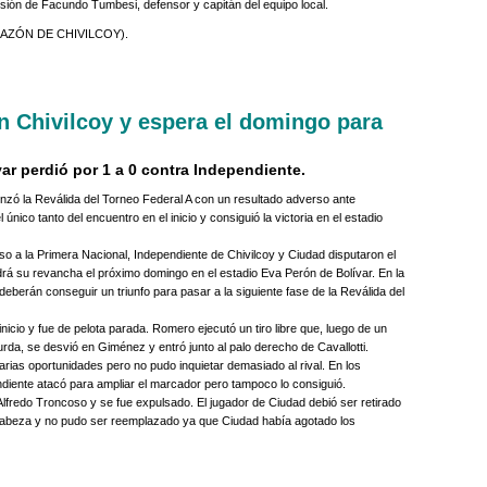
lsión de Facundo Tumbesi, defensor y capitán del equipo local.
AZÓN DE CHIVILCOY).
n Chivilcoy y espera el domingo para
ar perdió por 1 a 0 contra Independiente.
nzó la Reválida del Torneo Federal A con un resultado adverso ante
l único tanto del encuentro en el inicio y consiguió la victoria en el estadio
so a la Primera Nacional, Independiente de Chivilcoy y Ciudad disputaron el
ndrá su revancha el próximo domingo en el estadio Eva Perón de Bolívar. En la
u deberán conseguir un triunfo para pasar a la siguiente fase de la Reválida del
inicio y fue de pelota parada. Romero ejecutó un tiro libre que, luego de un
urda, se desvió en Giménez y entró junto al palo derecho de Cavallotti.
rias oportunidades pero no pudo inquietar demasiado al rival. En los
diente atacó para ampliar el marcador pero tampoco lo consiguió.
 Alfredo Troncoso y se fue expulsado. El jugador de Ciudad debió ser retirado
a cabeza y no pudo ser reemplazado ya que Ciudad había agotado los