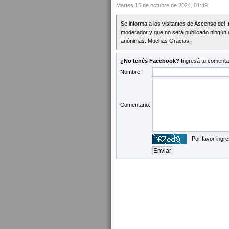
Martes 15 de octubre de 2024, 01:49
Se informa a los visitantes de Ascenso del 
moderador y que no será publicado ningún 
anónimas. Muchas Gracias.
¿No tenés Facebook?
Ingresá tu comentar
Nombre:
Comentario:
Por favor ingre