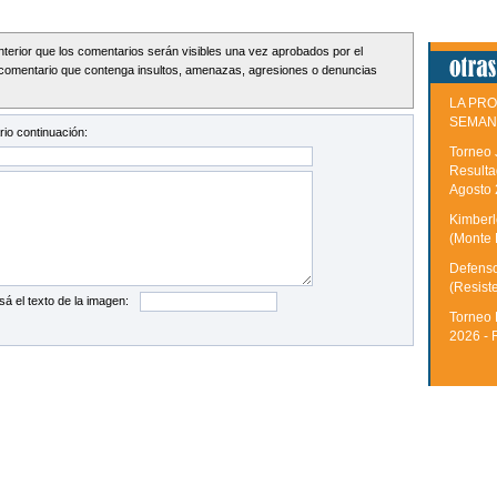
Interior que los comentarios serán visibles una vez aprobados por el
comentario que contenga insultos, amenazas, agresiones o denuncias
LA PRO
SEMAN
io continuación:
Torneo 
Resulta
Agosto
Kimberle
(Monte 
Defenso
(Resist
sá el texto de la imagen:
Torneo 
2026 - 