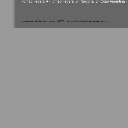
Torneo Federal A
·
Torneo Federal B
·
Nacional B
·
Copa Argentina
·
ascensodelinterior.com.ar · 2026 · todos los derechos reservados