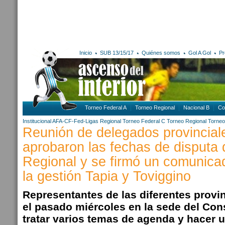
Inicio
SUB 13/15/17
Quiénes somos
Gol A Gol
Pr
Torneo Federal A
Torneo Regional
Nacional B
Co
Institucional AFA-CF-Fed-Ligas
Regional
Torneo Federal C
Torneo Regional
Torneo
Reunión de delegados provincial
aprobaron las fechas de disputa 
Regional y se firmó un comunica
la gestión Tapia y Toviggino
Representantes de las diferentes provi
el pasado miércoles en la sede del Con
tratar varios temas de agenda y hacer 