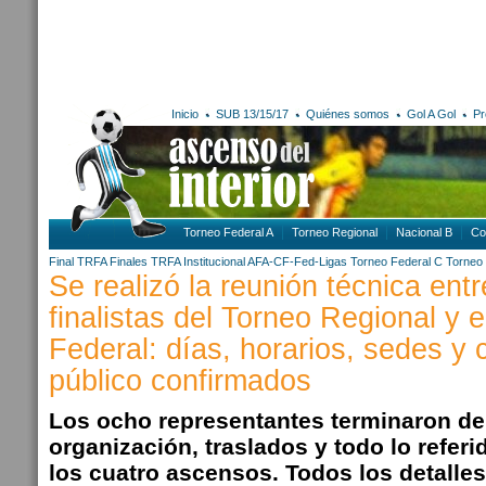
Inicio
SUB 13/15/17
Quiénes somos
Gol A Gol
Pr
Torneo Federal A
Torneo Regional
Nacional B
Co
Final TRFA
Finales TRFA
Institucional AFA-CF-Fed-Ligas
Torneo Federal C
Torneo 
Se realizó la reunión técnica entr
finalistas del Torneo Regional y 
Federal: días, horarios, sedes y 
público confirmados
Los ocho representantes terminaron de
organización, traslados y todo lo referid
los cuatro ascensos. Todos los detalle