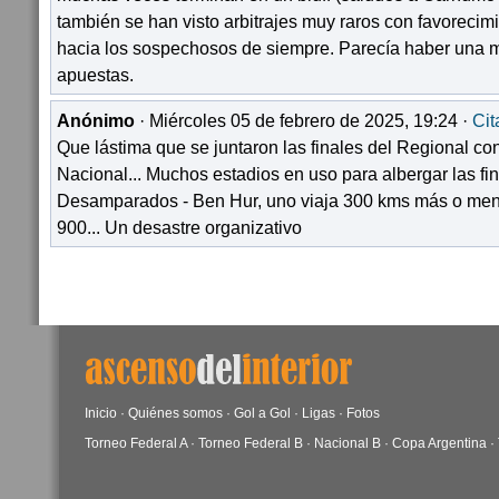
también se han visto arbitrajes muy raros con favorecimi
hacia los sospechosos de siempre. Parecía haber una 
apuestas.
Anónimo
· Miércoles 05 de febrero de 2025, 19:24 ·
Cit
Que lástima que se juntaron las finales del Regional con
Nacional... Muchos estadios en uso para albergar las fin
Desamparados - Ben Hur, uno viaja 300 kms más o menos
900... Un desastre organizativo
Inicio
·
Quiénes somos
·
Gol a Gol
·
Ligas
·
Fotos
Torneo Federal A
·
Torneo Federal B
·
Nacional B
·
Copa Argentina
·