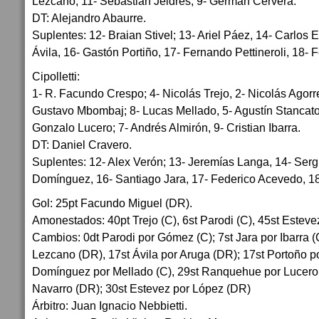
Lezcano; 11- Sebastián Jeldres, 9- Germán Cervera.
DT: Alejandro Abaurre.
Suplentes: 12- Braian Stivel; 13- Ariel Páez, 14- Carlos 
Ávila, 16- Gastón Portiño, 17- Fernando Pettineroli, 18- 
Cipolletti:
1- R. Facundo Crespo; 4- Nicolás Trejo, 2- Nicolás Agorre
Gustavo Mbombaj; 8- Lucas Mellado, 5- Agustín Stancat
Gonzalo Lucero; 7- Andrés Almirón, 9- Cristian Ibarra.
DT: Daniel Cravero.
Suplentes: 12- Alex Verón; 13- Jeremías Langa, 14- Ser
Domínguez, 16- Santiago Jara, 17- Federico Acevedo, 18
Gol: 25pt Facundo Miguel (DR).
Amonestados: 40pt Trejo (C), 6st Parodi (C), 45st Estev
Cambios: 0dt Parodi por Gómez (C); 7st Jara por Ibarra (C
Lezcano (DR), 17st Ávila por Aruga (DR); 17st Portoño p
Domínguez por Mellado (C), 29st Ranquehue por Lucero 
Navarro (DR); 30st Estevez por López (DR)
Árbitro: Juan Ignacio Nebbietti.