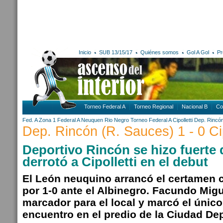
Inicio
SUB 13/15/17
Quiénes somos
Gol A Gol
Pr
Torneo Federal A
Torneo Regional
Nacional B
Co
Fed. A Zona 1
Federal A
Neuquen
Rio Negro
Torneo Federal A
Cipolletti
Dep. Rincó
Dep. Rincón (R. Sauces) 1 - 0 Cip
Deportivo Rincón se hizo fuerte d
derrotó a Cipolletti en el debut
El León neuquino arrancó el certamen c
por 1-0 ante el Albinegro. Facundo Migu
marcador para el local y marcó el único
encuentro en el predio de la Ciudad Dep