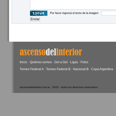
Por favor ingresá el texto de la imagen:
Inicio
·
Quiénes somos
·
Gol a Gol
·
Ligas
·
Fotos
Torneo Federal A
·
Torneo Federal B
·
Nacional B
·
Copa Argentina
·
ascensodelinterior.com.ar · 2026 · todos los derechos reservados