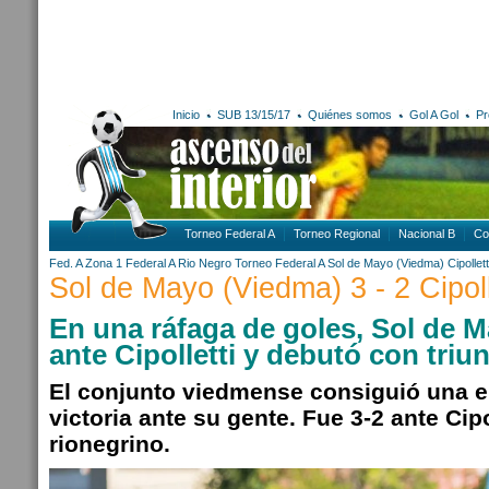
Inicio
SUB 13/15/17
Quiénes somos
Gol A Gol
Pr
Torneo Federal A
Torneo Regional
Nacional B
Co
Fed. A Zona 1
Federal A
Rio Negro
Torneo Federal A
Sol de Mayo (Viedma)
Cipollett
Sol de Mayo (Viedma) 3 - 2 Cipoll
En una ráfaga de goles, Sol de 
ante Cipolletti y debutó con triun
El conjunto viedmense consiguió una e
victoria ante su gente. Fue 3-2 ante Cip
rionegrino.