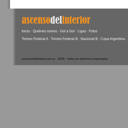
Inicio
·
Quiénes somos
·
Gol a Gol
·
Ligas
·
Fotos
Torneo Federal A
·
Torneo Federal B
·
Nacional B
·
Copa Argentina
·
ascensodelinterior.com.ar · 2026 · todos los derechos reservados