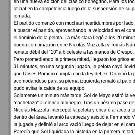
en una nueva edición del clásico rionegrino. Para los loca
oficial en la competencia luego de la suspensión de su p
jornada.
El partido comenzó con muchas incertidumbres por lado,
a buscar el partido, aprovechando la velocidad en el con
el dominio de la pelota. La más clara llegó a los 20 min
buena combinación entre Nicolás Mazzolla y Tomás Núñe
remate débil del “10” albiceleste a las manos de Crespo.
Pero promediando la primera mitad, llegaron los gritos e
31 minutos, en una segunda jugada, la pelota cayó llovi
que Ulises Romero cumpla con la ley del ex. Dominó la p
acomodándose para su pierna izquierda remató al palo 
pudo evitar la caída de su equipo.
Solamente un minuto más tarde, Sol de Mayo estiró la ven
“cachetazo” al elenco albinegro. Tras un pésimo pase de
Nicolás Mazzola interceptó la pelota y encaró al arco a 
dentro del área, levantó la cabeza y asistió a Fernand
la jugada y definió al arco vació luego de dejar en el ca
Parecía que Sol liquidaba la historia en la primera mitad,