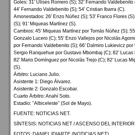
Goles: 31’ Ulises Romero (S); 32’ Fernando Valdebenito (
44’ Fernando Valdebenito (S); 54’ Cristian Ibarra (C).
Amonestados: 26’ Enzo Núñez (S); 53’ Franco Flores (S)
(S); 91’ Miqueas Martínez (S).
Cambios: 45’ Miqueas Martínez por Tomás Núñez (S); 5
Gonzalo Lucero (C); 55’ Enzo Vallejos por Nicolás Agorre
por Fernando Valdebenito (S); 66’ Dalmiro Lukievicz por 
Sergio Ranquehue por Gustavo Mbombaj (C); 82’ Lucas P
82’ Mario Domínguez por Nicolás Trejo (C); 82’ Lucas M
(S).
Árbitro: Luciano Julio.
Asistente 1: Diego Álvarez.
Asistente 2: Gonzalo Escobar.
Cuarto Árbitro: Anahí Soto.
Estadio: "Albiceleste" (Sol de Mayo).
FUENTE: NOTICIAS NET.
SÍNTESIS: NOTICIAS NET / ASCENSO DEL INTERIOR
FOTOS: DANIEL IDIARTE (NOTICIAS NET).