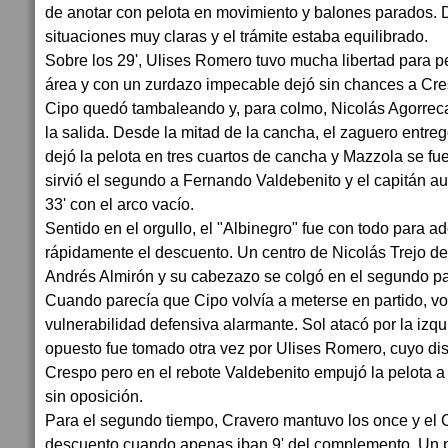
de anotar con pelota en movimiento y balones parados. 
situaciones muy claras y el trámite estaba equilibrado.
Sobre los 29', Ulises Romero tuvo mucha libertad para per
área y con un zurdazo impecable dejó sin chances a Cres
Cipo quedó tambaleando y, para colmo, Nicolás Agorreca
la salida. Desde la mitad de la cancha, el zaguero entre
dejó la pelota en tres cuartos de cancha y Mazzola se fu
sirvió el segundo a Fernando Valdebenito y el capitán a
33' con el arco vacío.
Sentido en el orgullo, el "Albinegro" fue con todo para a
rápidamente el descuento. Un centro de Nicolás Trejo d
Andrés Almirón y su cabezazo se colgó en el segundo p
Cuando parecía que Cipo volvía a meterse en partido, vo
vulnerabilidad defensiva alarmante. Sol atacó por la izqui
opuesto fue tomado otra vez por Ulises Romero, cuyo dis
Crespo pero en el rebote Valdebenito empujó la pelota a 
sin oposición.
Para el segundo tiempo, Cravero mantuvo los once y el
descuento cuando apenas iban 9' del complemento. Un p