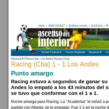
Inicio
SUB 13/15/17
Quiénes somos
Gol A Gol
Pr
Torneo Federal A
Torneo Regional
Nacional B
Co
Nacional B
Primera Nac.
Los Andes
Racing (Cba)
Racing (Cba) 1 - 1 Los Andes
Punto amargo
Racing estuvo a segundos de ganar su 
Andes lo empató a los 43 minutos del 
se tuvo que conformar con el 1 a 1.
Noche amarga para Racing. La "Academia" le volvió a p
partido con Atlanta: se lo empatan. Fue 1-1 en la noche d