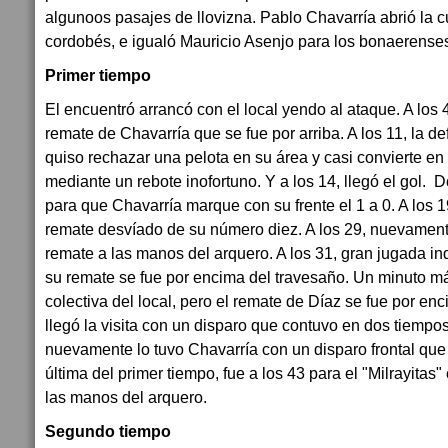
algunoos pasajes de llovizna. Pablo Chavarría abrió la c
cordobés, e igualó Mauricio Asenjo para los bonaerense
Primer tiempo
El encuentró arrancó con el local yendo al ataque. A los 4
remate de Chavarría que se fue por arriba. A los 11, la de
quiso rechazar una pelota en su área y casi convierte en
mediante un rebote inofortuno. Y a los 14, llegó el gol. 
para que Chavarría marque con su frente el 1 a 0. A los 19
remate desvíado de su número diez. A los 29, nuevamen
remate a las manos del arquero. A los 31, gran jugada in
su remate se fue por encima del travesaño. Un minuto má
colectiva del local, pero el remate de Díaz se fue por enc
llegó la visita con un disparo que contuvo en dos tiempos 
nuevamente lo tuvo Chavarría con un disparo frontal que 
última del primer tiempo, fue a los 43 para el "Milrayitas" 
las manos del arquero.
Segundo tiempo