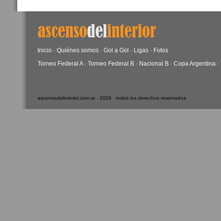
Inicio
·
Quiénes somos
·
Gol a Gol
·
Ligas
·
Fotos
Torneo Federal A
·
Torneo Federal B
·
Nacional B
·
Copa Argentina
·
ascensodelinterior.com.ar · 2026 · todos los derechos reservados