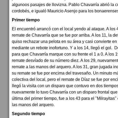
algunoos pasajes de llovizna. Pablo Chavarría abrió la c
cordobés, e igualó Mauricio Asenjo para los bonaerense
Primer tiempo
El encuentró arrancó con el local yendo al ataque. A los 4
remate de Chavarría que se fue por arriba. A los 11, la de
quiso rechazar una pelota en su área y casi convierte en
mediante un rebote inofortuno. Y a los 14, llegó el gol. 
para que Chavarría marque con su frente el 1 a 0. A los 19
remate desvíado de su número diez. A los 29, nuevamen
remate a las manos del arquero. A los 31, gran jugada in
su remate se fue por encima del travesaño. Un minuto má
colectiva del local, pero el remate de Díaz se fue por enc
llegó la visita con un disparo que contuvo en dos tiempos 
nuevamente lo tuvo Chavarría con un disparo frontal que 
última del primer tiempo, fue a los 43 para el "Milrayitas" 
las manos del arquero.
Segundo tiempo