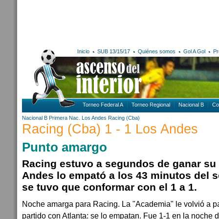
Inicio
SUB 13/15/17
Quiénes somos
Gol A Gol
Pr
Torneo Federal A
Torneo Regional
Nacional B
Co
Nacional B
Primera Nac.
Los Andes
Racing (Cba)
Racing (Cba) 1 - 1 Los Andes
Punto amargo
Racing estuvo a segundos de ganar su 
Andes lo empató a los 43 minutos del 
se tuvo que conformar con el 1 a 1.
Noche amarga para Racing. La "Academia" le volvió a p
partido con Atlanta: se lo empatan. Fue 1-1 en la noche d