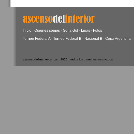
Inicio
·
Quiénes somos
·
Gol a Gol
·
Ligas
·
Fotos
Torneo Federal A
·
Torneo Federal B
·
Nacional B
·
Copa Argentina
·
ascensodelinterior.com.ar · 2026 · todos los derechos reservados