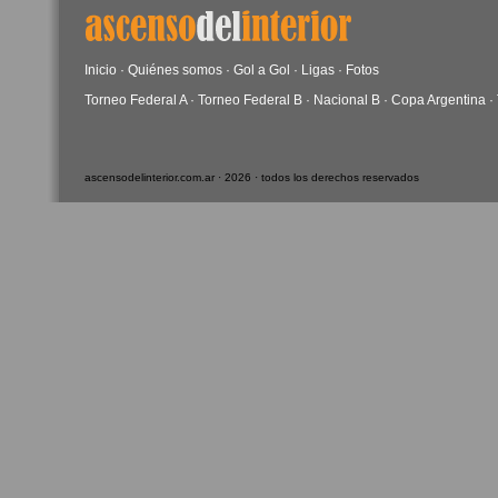
Inicio
·
Quiénes somos
·
Gol a Gol
·
Ligas
·
Fotos
Torneo Federal A
·
Torneo Federal B
·
Nacional B
·
Copa Argentina
·
ascensodelinterior.com.ar · 2026 · todos los derechos reservados