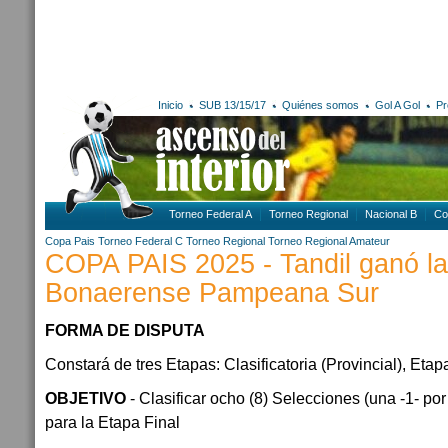
Inicio
SUB 13/15/17
Quiénes somos
Gol A Gol
Pr
Torneo Federal A
Torneo Regional
Nacional B
Co
Copa Pais
Torneo Federal C
Torneo Regional
Torneo Regional Amateur
COPA PAIS 2025 - Tandil ganó l
Bonaerense Pampeana Sur
FORMA DE DISPUTA
Constará de tres Etapas: Clasificatoria (Provincial), Eta
OBJETIVO
- Clasificar ocho (8) Selecciones (una -1- po
para la Etapa Final