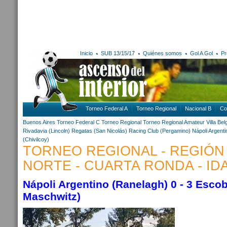
Inicio
SUB 13/15/17
Quiénes somos
Gol A Gol
Pr
Torneo Federal A
Torneo Regional
Nacional B
Co
Buenos Aires
Torneo Federal C
Torneo Regional
Torneo Regional Amateur
Villa Be
Rivadavia (Lincoln)
Regatas (San Nicolás)
Racing Club (Pergamino)
Nápoli Argent
(Chivilcoy)
TORNEO REGIONAL - REGIÓN
NORTE - CUARTA RONDA - ID
Nápoli Argentino (Ranelagh)
0 - 3 Escob
Maschwitz)