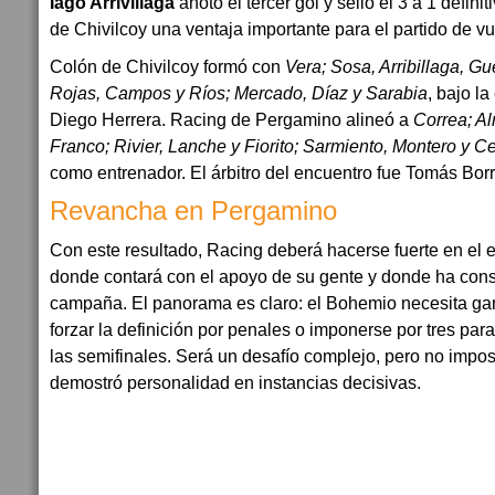
Iago Arrivillaga
anotó el tercer gol y selló el 3 a 1 defini
de Chivilcoy una ventaja importante para el partido de vu
Colón de Chivilcoy formó con
Vera; Sosa, Arribillaga, Gu
Rojas, Campos y Ríos; Mercado, Díaz y Sarabia
, bajo l
Diego Herrera. Racing de Pergamino alineó a
Correa; A
Franco; Rivier, Lanche y Fiorito; Sarmiento, Montero y C
como entrenador. El árbitro del encuentro fue Tomás Bo
Revancha en Pergamino
Con este resultado, Racing deberá hacerse fuerte en el e
donde contará con el apoyo de su gente y donde ha const
campaña. El panorama es claro: el Bohemio necesita gan
forzar la definición por penales o imponerse por tres pa
las semifinales. Será un desafío complejo, pero no impo
demostró personalidad en instancias decisivas.