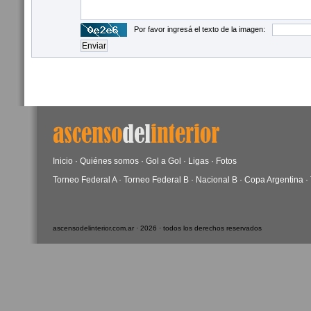
Por favor ingresá el texto de la imagen:
Inicio
·
Quiénes somos
·
Gol a Gol
·
Ligas
·
Fotos
Torneo Federal A
·
Torneo Federal B
·
Nacional B
·
Copa Argentina
·
ascensodelinterior.com.ar · 2026 · todos los derechos reservados