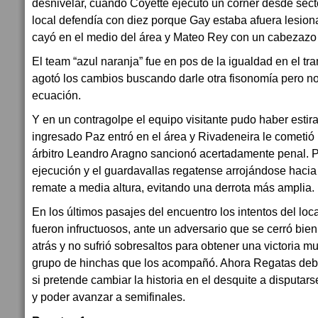
desnivelar, cuando Coyette ejecutó un córner desde sect
local defendía con diez porque Gay estaba afuera lesiona
cayó en el medio del área y Mateo Rey con un cabezazo 
El team “azul naranja” fue en pos de la igualdad en el tra
agotó los cambios buscando darle otra fisonomía pero no
ecuación.
Y en un contragolpe el equipo visitante pudo haber estira
ingresado Paz entró en el área y Rivadeneira le cometió i
árbitro Leandro Aragno sancionó acertadamente penal. P
ejecución y el guardavallas regatense arrojándose hacia
remate a media altura, evitando una derrota más amplia.
En los últimos pasajes del encuentro los intentos del loca
fueron infructuosos, ante un adversario que se cerró bie
atrás y no sufrió sobresaltos para obtener una victoria m
grupo de hinchas que los acompañó. Ahora Regatas deb
si pretende cambiar la historia en el desquite a disputar
y poder avanzar a semifinales.