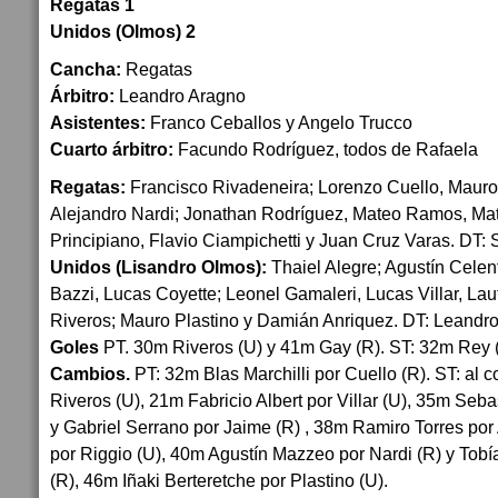
Regatas 1
Unidos (Olmos) 2
Cancha:
Regatas
Árbitro:
Leandro Aragno
Asistentes:
Franco Ceballos y Angelo Trucco
Cuarto árbitro:
Facundo Rodríguez, todos de Rafaela
Regatas:
Francisco Rivadeneira; Lorenzo Cuello, Mauro
Alejandro Nardi; Jonathan Rodríguez, Mateo Ramos, Mat
Principiano, Flavio Ciampichetti y Juan Cruz Varas. DT: 
Unidos (Lisandro Olmos):
Thaiel Alegre; Agustín Celen
Bazzi, Lucas Coyette; Leonel Gamaleri, Lucas Villar, Lau
Riveros; Mauro Plastino y Damián Anriquez. DT: Leandro
Goles
PT. 30m Riveros (U) y 41m Gay (R). ST: 32m Rey 
Cambios.
PT: 32m Blas Marchilli por Cuello (R). ST: al
Riveros (U), 21m Fabricio Albert por Villar (U), 35m Seb
y Gabriel Serrano por Jaime (R) , 38m Ramiro Torres por
por Riggio (U), 40m Agustín Mazzeo por Nardi (R) y Tobí
(R), 46m Iñaki Berteretche por Plastino (U).