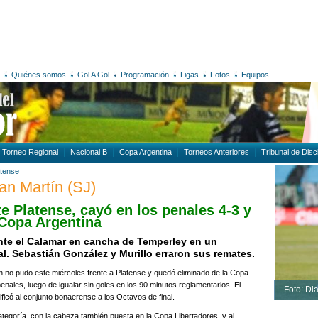
Quiénes somos
Gol A Gol
Programación
Ligas
Fotos
Equipos
Torneo Regional
Nacional B
Copa Argentina
Torneos Anteriores
Tribunal de Disci
atense
San Martín (SJ)
e Platense, cayó en los penales 4-3 y
 Copa Argentina
ante el Calamar en cancha de Temperley en un
l. Sebastián González y Murillo erraron sus remates.
n no pudo este miércoles frente a Platense y quedó eliminado de la Copa
 penales, luego de igualar sin goles en los 90 minutos reglamentarios. El
Foto: Di
sificó al conjunto bonaerense a los Octavos de final.
ategoría, con la cabeza también puesta en la Copa Libertadores, y al