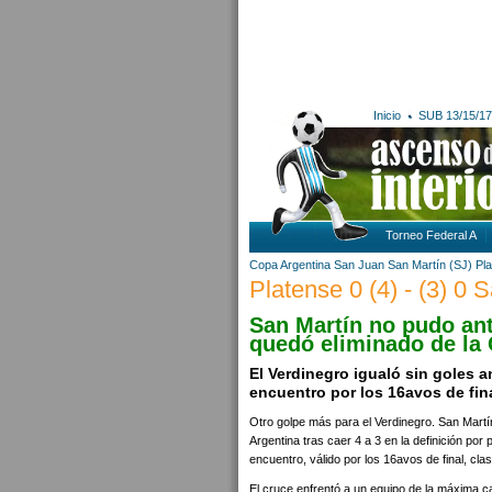
Inicio
SUB 13/15/17
Torneo Federal A
Copa Argentina
San Juan
San Martín (SJ)
Pl
Platense 0 (4) - (3) 0 
San Martín no pudo ant
quedó eliminado de la
El Verdinegro igualó sin goles 
encuentro por los 16avos de fina
Otro golpe más para el Verdinegro. San Martí
Argentina tras caer 4 a 3 en la definición por
encuentro, válido por los 16avos de final, cla
El cruce enfrentó a un equipo de la máxima c