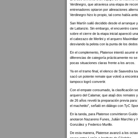
Verdinegro, que atraviesa una etapa de reco
entrenadores optaron por alineaciones alternat
Verdinegro hizo lo propio, tal como había anti
San Martín salió decidido desde el arranque y
de Lattanzio. Sin embargo, el encuentro car
sobre el cierre de la etapa inicial apareció 
el cabezazo de Merlini y el arquero Maximili
desviando la pelota con la punta de los dedos
En el complemento, Platense intentó asumir e
diferencias de categoría prácticamente no se 
pocas situaciones claras frente a los arcos.
Ya en el tramo final, el elenco de Saavedra tu
sacó un potente remate que volvió a encontra
tampoco logró convertir.
Con el empate consumado, la clasificación se d
arquero del Calamar, que atajó dos remates y 
de 26 años reveló la preparación previa para
el machetito”, señaló en diálogo con TyC Spor
En la tanda, para Platense convirtieron Guid
anotaron Nazareno Funes, Julián Marchio y He
González y Federico Murillo.
De esta manera, Platense avanzó a los octavos