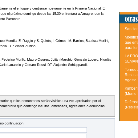
idamente el enfoque y centrarse nuevamente en la Primera Nacional. El
que el próximo domingo desde las 15.30 enfrentará a Almagro, con la
nte Patronato.
Sancion
Modific
eo Mendía, E. Raggio y S. Quirós; I. Gómez, M. Barrios; Bautista Merlini,
que ent
dia. DT: Walter Zunino.
para lo
LA PRO
 Federico Murillo, Mauro Osores, Julián Marchio, Gonzalo Lucero; Nicolás
SEMAN
arlo Lattanzio y Genaro Rossi. DT: Alejandro Schiapparelli.
Torneo 
Resulta
Agosto
Kimberle
(Monte 
Interior que los comentarios serán visibles una vez aprobados por el
Defenso
comentario que contenga insultos, amenazas, agresiones o denuncias
(Resist
io continuación: