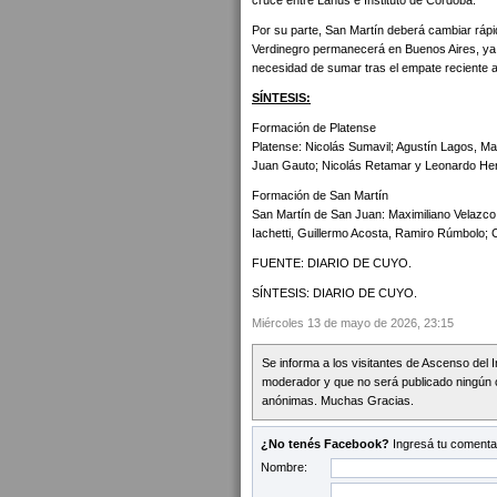
cruce entre Lanús e Instituto de Córdoba.
Por su parte, San Martín deberá cambiar ráp
Verdinegro permanecerá en Buenos Aires, ya 
necesidad de sumar tras el empate reciente a
SÍNTESIS:
Formación de Platense
Platense: Nicolás Sumavil; Agustín Lagos, Mat
Juan Gauto; Nicolás Retamar y Leonardo Here
Formación de San Martín
San Martín de San Juan: Maximiliano Velazco;
Iachetti, Guillermo Acosta, Ramiro Rúmbolo; C
FUENTE: DIARIO DE CUYO.
SÍNTESIS: DIARIO DE CUYO.
Miércoles 13 de mayo de 2026, 23:15
Se informa a los visitantes de Ascenso del 
moderador y que no será publicado ningún 
anónimas. Muchas Gracias.
¿No tenés Facebook?
Ingresá tu comentar
Nombre: