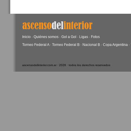
Inicio
·
Quiénes somos
·
Gol a Gol
·
Ligas
·
Fotos
Torneo Federal A
·
Torneo Federal B
·
Nacional B
·
Copa Argentina
·
ascensodelinterior.com.ar · 2026 · todos los derechos reservados