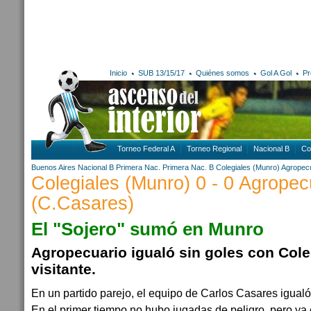
Inicio
SUB 13/15/17
Quiénes somos
Gol A Gol
Pr
Torneo Federal A
Torneo Regional
Nacional B
Co
Buenos Aires
Nacional B
Primera Nac.
Primera Nac. B
Colegiales (Munro)
Agropecu
Colegiales (Munro) 0 - 0 Agropec
(C.Casares)
El "Sojero" sumó en Munro
Agropecuario igualó sin goles con Col
visitante.
En un partido parejo, el equipo de Carlos Casares igualó 
En el primer tiempo no hubo jugadas de peligro, pero ya