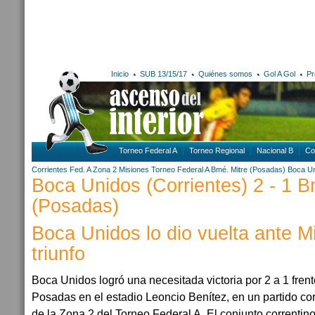
Inicio
SUB 13/15/17
Quiénes somos
Gol A Gol
Pr
Torneo Federal A
Torneo Regional
Nacional B
Co
Corrientes
Fed. A Zona 2
Misiones
Torneo Federal A
Bmé. Mitre (Posadas)
Boca Un
Boca Unidos (Corrientes) 2 - 1 B
(Posadas)
Boca Unidos lo dio vuelta ante Mit
triunfo
Boca Unidos logró una necesitada victoria por 2 a 1 fren
Posadas en el estadio Leoncio Benítez, en un partido co
de la Zona 2 del Torneo Federal A. El conjunto correntin