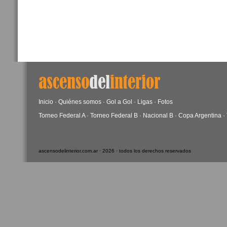
Inicio
·
Quiénes somos
·
Gol a Gol
·
Ligas
·
Fotos
Torneo Federal A
·
Torneo Federal B
·
Nacional B
·
Copa Argentina
·
ascensodelinterior.com.ar · 2026 · todos los derechos reservados