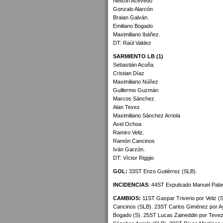
Nelson Acevedo
Gonzalo Alarcón
Braian Galván.
Emiliano Bogado
Maximiliano Ibáñez.
DT: Raúl Valdez
SARMIENTO LB (1)
Sebastián Acuña.
Cristian Díaz
Maximiliano Núñez
Guillermo Guzmán
Marcos Sánchez.
Alan Tevez
Maximiliano Sánchez Arriola
Axel Ochoa
Ramiro Veliz.
Ramón Cancinos
Iván Garzón.
DT: Víctor Riggio
GOL:
33ST Enzo Gutiérrez (SLB).
INCIDENCIAS
: 44ST Expulsado Manuel Pala
CAMBIOS:
11ST Gaspar Triverio por Veliz (
Cancinos (SLB). 23ST Carlos Giménez por Ay
Bogado (S). 25ST Lucas Zaineddin por Tevez 