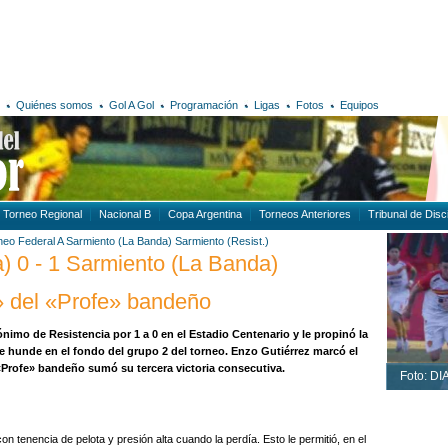
Quiénes somos
Gol A Gol
Programación
Ligas
Fotos
Equipos
Torneo Regional
Nacional B
Copa Argentina
Torneos Anteriores
Tribunal de Disci
neo Federal A
Sarmiento (La Banda)
Sarmiento (Resist.)
) 0 - 1 Sarmiento (La Banda)
o» del «Profe» bandeño
imo de Resistencia por 1 a 0 en el Estadio Centenario y le propinó la
e hunde en el fondo del grupo 2 del torneo. Enzo Gutiérrez marcó el
«Profe» bandeño sumó su tercera victoria consecutiva.
Foto: D
 tenencia de pelota y presión alta cuando la perdía. Esto le permitió, en el