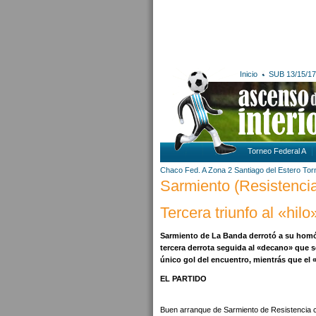
Inicio
SUB 13/15/17
Torneo Federal A
Chaco
Fed. A Zona 2
Santiago del Estero
Tor
Sarmiento (Resistencia
Tercera triunfo al «hil
Sarmiento de La Banda derrotó a su homón
tercera derrota seguida al «decano» que s
único gol del encuentro, mientrás que el 
EL PARTIDO
Buen arranque de Sarmiento de Resistencia con