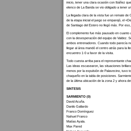
inicio, tener una clara ocasión con Ibáñez qu
elenco de La Banda se vio obligado a tener u
La llegada clara de la vista fue un remate de
de la etapa inicial el juego se emparejó, el «
de Santiago del Estero no llegó más. Por eso
El complemento fue más pausado en cuanto al
con la desesperación del equipo de Valdez. S
ambos entrenadores. Cuando todo parecía no 
llegar al área mandó el centro atrás para la ll
encuentro 1-0 a favor de la visita.
Todo cuesta arriba para el representante ch
Las ideas escasearon, las situaciones brilla
menos por la expulsión de Palavecino, tuvo to
chaqueño en la tabla de posiciones. Sarmiento
de la última ubicación de la zona 2 y ahora de
SINTESIS
SARMIENTO (0)
David Acuña.
Danilo Gallardo
Franco Domínguez
Nahuel Franco
Matías Ayala.
Max Pared