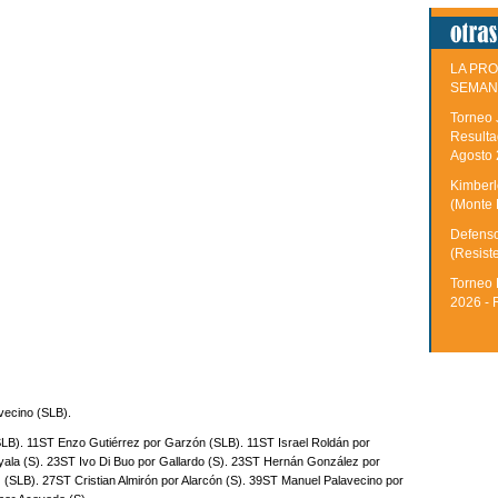
LA PRO
SEMAN
Torneo 
Resulta
Agosto
Kimberle
(Monte 
Defenso
(Resist
Torneo 
2026 - 
vecino (SLB).
SLB). 11ST Enzo Gutiérrez por Garzón (SLB). 11ST Israel Roldán por
ala (S). 23ST Ivo Di Buo por Gallardo (S). 23ST Hernán González por
(SLB). 27ST Cristian Almirón por Alarcón (S). 39ST Manuel Palavecino por