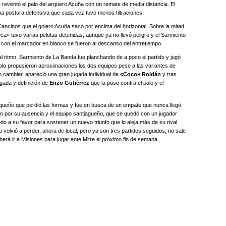
e reventó el palo del arquero Acuña con un remate de media distancia. El
na postura defensiva que cada vez tuvo menos filtraciones.
 Cancinos que el golero Acuña sacó por encima del horizontal. Sobre la mitad
Deca» tuvo varias pelotas detenidas, aunque ya no llevó peligro y el Sarmiento
, con el marcador en blanco se fueron al descanso del entretiempo.
 ritmo, Sarmiento de La Banda fue planchando de a poco el partido y jugó
olo propusieron aproximaciones los dos equipos pese a las variantes de
cambiar, apareció una gran jugada individual de
«Coco» Roldán
y tras
egada y definición de
Enzo Gutiérrez
que la puso contra el palo y el
aqueño que perdió las formas y fue en busca de un empate que nunca llegó.
ron por su ausencia y el equipo santiagueño, que se quedó con un jugador
do a su favor para sostener un nuevo triunfo que lo aleja más de su rival
 volvió a perder, ahora de local, pero ya son tres partidos seguidos; no sale
berá ir a Misiones para jugar ante Mitre el próximo fin de semana.