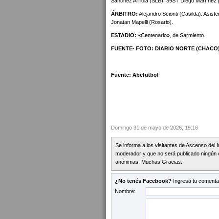
Sánchez Arriola (SLB). 39ST Diego Martínez 
ÁRBITRO:
Alejandro Scionti (Casilda). Asist
Jonatan Mapelli (Rosario).
ESTADIO:
«Centenario», de Sarmiento.
FUENTE- FOTO: DIARIO NORTE
(CHACO
Fuente: Abcfutbol
Domingo 31 de mayo de 2026, 19:16
Se informa a los visitantes de Ascenso del 
moderador y que no será publicado ningún 
anónimas. Muchas Gracias.
¿No tenés Facebook?
Ingresá tu comentar
Nombre: