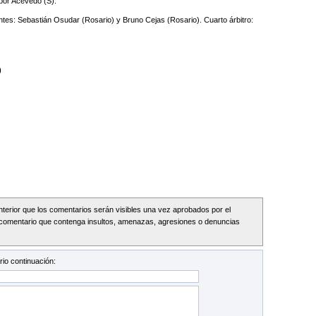
por Acevedo (S).
entes: Sebastián Osudar (Rosario) y Bruno Cejas (Rosario). Cuarto árbitro:
)
Interior que los comentarios serán visibles una vez aprobados por el
comentario que contenga insultos, amenazas, agresiones o denuncias
io continuación: