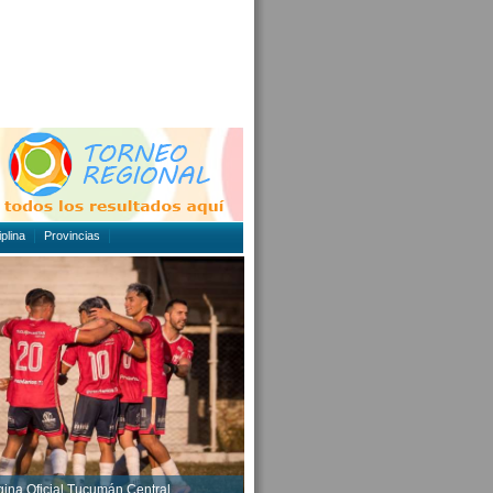
plina
Provincias
gina Oficial Tucumán Central