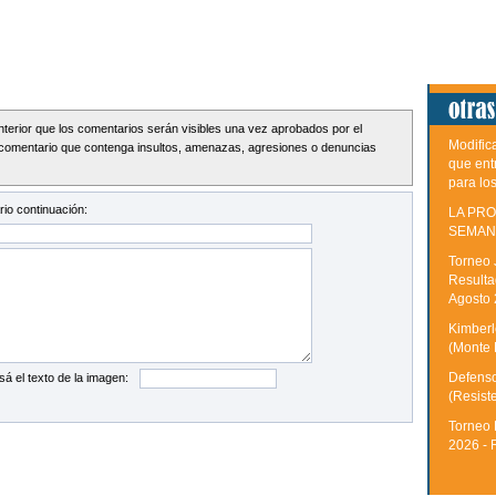
Interior que los comentarios serán visibles una vez aprobados por el
Modific
comentario que contenga insultos, amenazas, agresiones o denuncias
que ent
para lo
io continuación:
LA PRO
SEMAN
Torneo 
Resulta
Agosto
Kimberle
(Monte 
Defenso
sá el texto de la imagen:
(Resist
Torneo 
2026 - 