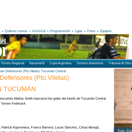
Quiénes somos
Gol A Gol
Programación
Ligas
Fotos
Equipos
Torneo Regional
Nacional B
Copa Argentina
Torneos Anteriores
Tribunal de Disci
man
Defensores (Pto.Vilelas)
Tucumán Central
Defensores (Pto.Vilelas)
EN TUCUMÁN
escuento Matías Smith marcaron los goles del triunfo de Tucumán Central
l Torneo Federal A.
, Patricio Kuproviesa, Franco Barrera; Lucas Sánchez, César Abregú,
Foto: Pá