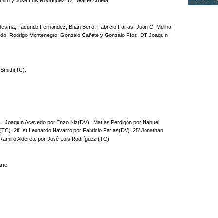
mith y José Luis Rodríguez. DT Walter Arrieta.
esma, Facundo Fernández, Brian Berlo, Fabricio Farías; Juan C. Molina;
vedo, Rodrigo Montenegro; Gonzalo Cañete y Gonzalo Ríos. DT Joaquín
 Smith(TC).
).
Joaquín Acevedo por Enzo Niz(DV).
Matías Perdigón por Nahuel
TC). 28´ st Leonardo Navarro por Fabricio Farías(DV). 25’ Jonathan
 Ramiro Alderete por José Luis Rodríguez (TC)
rte