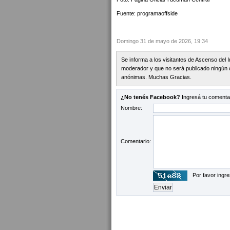
Fuente: programaoffside
Domingo 31 de mayo de 2026, 19:34
Se informa a los visitantes de Ascenso del 
moderador y que no será publicado ningún 
anónimas. Muchas Gracias.
¿No tenés Facebook?
Ingresá tu comentar
Nombre:
Comentario:
Por favor ingre