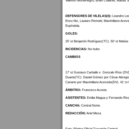
Valentín Montenegro, Brian Collante; Matías S
DEFENSORES DE VILELAS(0):
Leandro Led
Enzo Niz, Lautaro Remotti, Maximiliano Ace
Espíndola.
GOLES:
25’ st Benjamín Rodríguez(TC). 50’ st Matías
INCIDENCIAS:
No hubo
CAMBIOS
17‘ st Gustavo Carballo x
Gonzalo Ríos (DV
Duarte(TC). Daniel Gómez por César Abregú(
Canario por Maximiliano Acevedo(DV). 41’ st
ÁRBITRO:
Francisco Acosta
ASISTENTES:
Emilia Magua y Fernando Riva
CANCHA:
Central Norte.
REDACCIÓN:
Ariel Meza
Foto: Página Oficial Tucumán Central