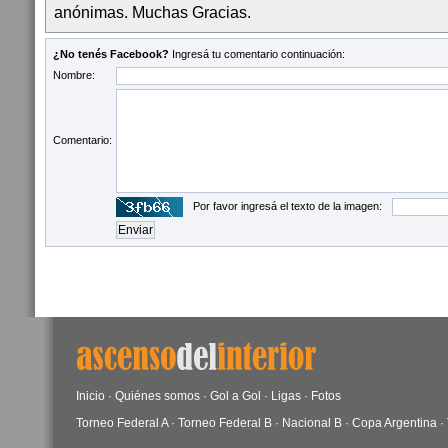
anónimas. Muchas Gracias.
¿No tenés Facebook?
Ingresá tu comentario continuación:
Nombre:
Comentario:
Por favor ingresá el texto de la imagen:
Inicio
·
Quiénes somos
·
Gol a Gol
·
Ligas
·
Fotos
Torneo Federal A
·
Torneo Federal B
·
Nacional B
·
Copa Argentina
·