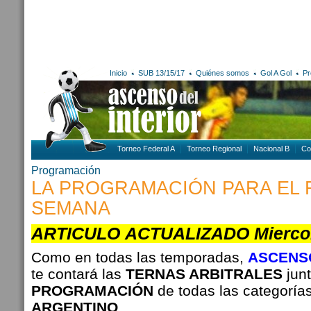
Inicio
SUB 13/15/17
Quiénes somos
Gol A Gol
Pr
Torneo Federal A
Torneo Regional
Nacional B
Co
Programación
LA PROGRAMACIÓN PARA EL 
SEMANA
ARTICULO
ACTUALIZADO Miercol
Como en todas las temporadas,
ASCENSO
te contará las
TERNAS ARBITRALES
junt
PROGRAMACIÓN
de todas las categoría
ARGENTINO
.