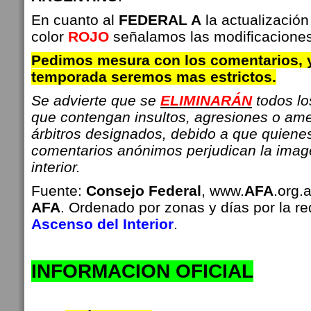
En cuanto al
FEDERAL A
la actualización
color
ROJO
señalamos las modificaciones
Pedimos mesura con los comentarios, 
temporada seremos mas estrictos.
Se advierte que se
ELIMINARÁN
todos l
que contengan insultos, agresiones o am
árbitros designados, debido a que quiene
comentarios anónimos perjudican la imag
interior.
Fuente:
Consejo Federal
, www.
AFA
.org.
AFA
. Ordenado por zonas y días por la r
Ascenso del Interior
.
INFO
RMACION OFICIAL