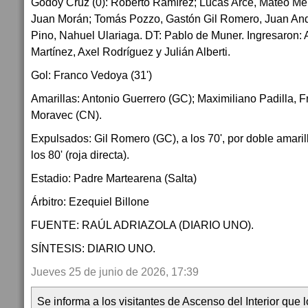
Godoy Cruz (0): Roberto Ramírez; Lucas Arce, Mateo M
Juan Morán; Tomás Pozzo, Gastón Gil Romero, Juan Andr
Pino, Nahuel Ulariaga. DT: Pablo de Muner. Ingresaron: 
Martínez, Axel Rodríguez y Julián Alberti.
Gol: Franco Vedoya (31')
Amarillas: Antonio Guerrero (GC); Maximiliano Padilla, 
Moravec (CN).
Expulsados: Gil Romero (GC), a los 70', por doble amaril
los 80' (roja directa).
Estadio: Padre Martearena (Salta)
Árbitro: Ezequiel Billone
FUENTE: RAÚL ADRIAZOLA (DIARIO UNO).
SÍNTESIS: DIARIO UNO.
Jueves 25 de junio de 2026, 17:39
Se informa a los visitantes de Ascenso del Interior que