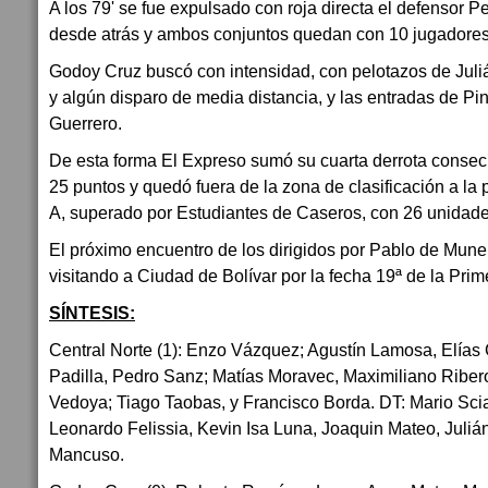
A los 79' se fue expulsado con roja directa el defensor P
desde atrás y ambos conjuntos quedan con 10 jugadores
Godoy Cruz buscó con intensidad, con pelotazos de Juliá
y algún disparo de media distancia, y las entradas de Pi
Guerrero.
De esta forma El Expreso sumó su cuarta derrota consec
25 puntos y quedó fuera de la zona de clasificación a la
A, superado por Estudiantes de Caseros, con 26 unidade
El próximo encuentro de los dirigidos por Pablo de Muner
visitando a Ciudad de Bolívar por la fecha 19ª de la Pri
SÍNTESIS:
Central Norte (1): Enzo Vázquez; Agustín Lamosa, Elías
Padilla, Pedro Sanz; Matías Moravec, Maximiliano Ribero,
Vedoya; Tiago Taobas, y Francisco Borda. DT: Mario Sci
Leonardo Felissia, Kevin Isa Luna, Joaquin Mateo, Juliá
Mancuso.