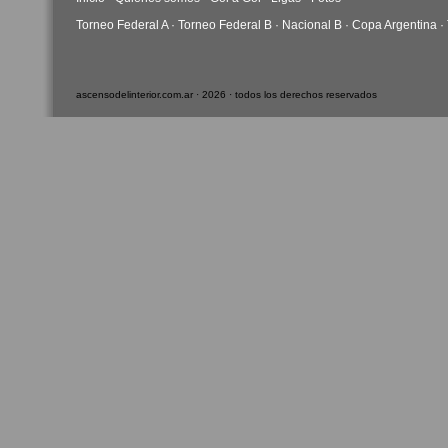
Torneo Federal A
·
Torneo Federal B
·
Nacional B
·
Copa Argentina
·
ascensodelinterior.com.ar · 2026 · todos los derechos reservados