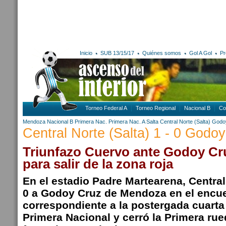
Inicio
SUB 13/15/17
Quiénes somos
Gol A Gol
Pr
Torneo Federal A
Torneo Regional
Nacional B
Co
Mendoza
Nacional B
Primera Nac.
Primera Nac. A
Salta
Central Norte (Salta)
Godo
Central Norte (Salta) 1 - 0 Godo
Triunfazo Cuervo ante Godoy Cr
para salir de la zona roja
En el estadio Padre Martearena, Central
0 a Godoy Cruz de Mendoza en el encu
correspondiente a la postergada cuarta
Primera Nacional y cerró la Primera ru