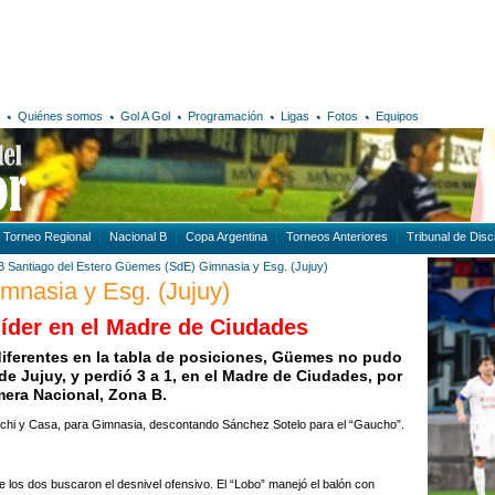
Quiénes somos
Gol A Gol
Programación
Ligas
Fotos
Equipos
Torneo Regional
Nacional B
Copa Argentina
Torneos Anteriores
Tribunal de Disci
B
Santiago del Estero
Güemes (SdE)
Gimnasia y Esg. (Jujuy)
mnasia y Esg. (Jujuy)
íder en el Madre de Ciudades
diferentes en la tabla de posiciones, Güemes no pudo
de Jujuy, y perdió 3 a 1, en el Madre de Ciudades, por
imera Nacional, Zona B.
anchi y Casa, para Gimnasia, descontando Sánchez Sotelo para el “Gaucho”.
 los dos buscaron el desnivel ofensivo. El “Lobo” manejó el balón con