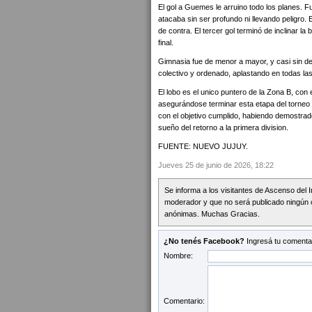
El gol a Guemes le arruino todo los planes. 
atacaba sin ser profundo ni llevando peligro.
de contra. El tercer gol terminó de inclinar la 
final.
Gimnasia fue de menor a mayor, y casi sin de
colectivo y ordenado, aplastando en todas la
El lobo es el unico puntero de la Zona B, con e
asegurándose terminar esta etapa del torneo e
con el objetivo cumplido, habiendo demostrado
sueño del retorno a la primera division.
FUENTE: NUEVO JUJUY.
Jueves 25 de junio de 2026, 18:22
Se informa a los visitantes de Ascenso del 
moderador y que no será publicado ningún 
anónimas. Muchas Gracias.
¿No tenés Facebook?
Ingresá tu comentar
Nombre:
Comentario: