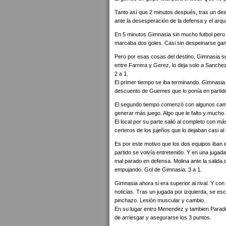
Tanto así que 2 minutos después, tras un des
ante la desesperación de la defensa y el ar
En 5 minutos Gimnasia sin mucho futbol pero 
marcaba dos goles. Casi sin despeinarse gana
Pero por esas cosas del destino, Gimnasia s
entre Farrera y Gerez, lo deja solo a Sanchez
2 a 1.
El primer tiempo se iba terminando. Gimnasia
descuento de Guemes que lo ponía en partido
El segundo tiempo comenzó con algunos cambio
generar más juego. Algo que le falto y mucho 
El local por su parte salió al completo con más
certeros de los jujeños que lo dejaban casi a
Es por este motivo que los dos equipos iban e
partido se volvía entretenido. Y en una jug
mal parado en defensa. Molina ante la salida 
empujando. Gol de Gimnasia. 3 a 1.
Gimnasia ahora si era superior al rival. Y co
noticias. Tras un jugada por izquierda, se esca
pinchazo. Lesión muscular y cambio.
En su lugar entro Menendez y tambien Paradela
de arriesgar y asegurarse los 3 puntos.