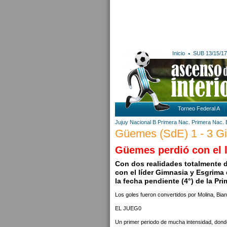
Inicio
SUB 13/15/17
Torneo Federal A
Jujuy
Nacional B
Primera Nac.
Primera Nac. 
Güemes (SdE) 1 - 3 Gi
Güemes perdió con el l
Con dos realidades totalmente 
con el líder Gimnasia y Esgrima 
la fecha pendiente (4°) de la Pr
Los goles fueron convertidos por Molina, Bi
EL JUEG0
Un primer periodo de mucha intensidad, donde