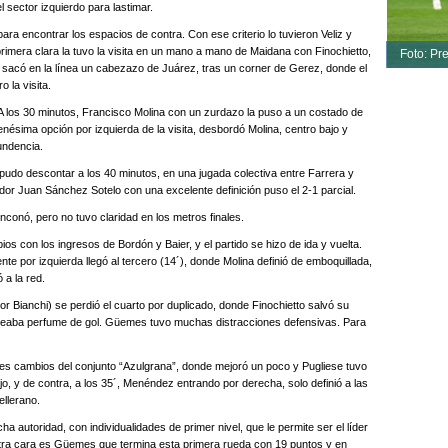
l sector izquierdo para lastimar.
para encontrar los espacios de contra. Con ese criterio lo tuvieron Veliz y
rimera clara la tuvo la visita en un mano a mano de Maidana con Finochietto,
Foto: Pr
 sacó en la línea un cabezazo de Juárez, tras un corner de Gerez, donde el
 la visita.
A los 30 minutos, Francisco Molina con un zurdazo la puso a un costado de
enésima opción por izquierda de la visita, desbordó Molina, centro bajo y
undencia.
udo descontar a los 40 minutos, en una jugada colectiva entre Farrera y
eador Juan Sánchez Sotelo con una excelente definición puso el 2-1 parcial.
inconó, pero no tuvo claridad en los metros finales.
s con los ingresos de Bordón y Baier, y el partido se hizo de ida y vuelta.
 por izquierda llegó al tercero (14´), donde Molina definió de emboquillada,
 a la red.
por Bianchi) se perdió el cuarto por duplicado, donde Finochietto salvó su
fateaba perfume de gol. Güemes tuvo muchas distracciones defensivas. Para
 tres cambios del conjunto “Azulgrana”, donde mejoró un poco y Pugliese tuvo
, y de contra, a los 35´, Menéndez entrando por derecha, solo definió a las
ellerano.
a autoridad, con individualidades de primer nivel, que le permite ser el líder
otra cara es Güemes que termina esta primera rueda con 19 puntos y en