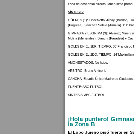
zona de descenso directo. Muchísima preocupa
SÍNTESIS:
GÜEMES (1): Finochietto; Arnay (Bordón), Juá
(Pugliese); Sánchez Sotelo (Amilivia). DT: Pa
GIMNASIA Y ESGRIMA (3): Álvarez; Minervino,
Molina (Menéndez); Bianchi (Paradela) y Cac
GOLES EN EL 1ER. TIEMPO: 30´Francisco Mol
GOLES EN EL 2DO. TIEMPO: 14´Maximiliano
AMONESTADOS: No hubo.
ARBITRO: Bruno Amiconi.
CANCHA: Estadio Único Madre de Ciudades.
FUENTE: ABC FÚTBOL.
SÍNTESIS: ABC FÚTBOL.
¡Hola puntero! Gimnasi
la Zona B
El Lobo Jujeño pisó fuerte en S