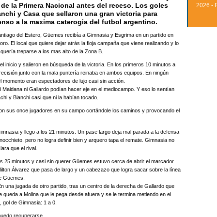
 de la Primera Nacional antes del receso. Los goles
2026 - 
nchi y Casa que sellaron una gran victoria para
enso a la maxima caterogia del futbol argentino.
ntiago del Estero, Güemes recibía a Gimnasia y Esgrima en un partido en
. El local que quiere dejar atrás la floja campaña que viene realizando y lo
quería treparse a los mas alto de la Zona B.
inicio y salieron en búsqueda de la victoria. En los primeros 10 minutos a
mprecisión junto con la mala puntería reinaba en ambos equipos. En ningún
el momento eran espectadores de lujo casi sin acción.
Ni Maidana ni Gallardo podían hacer eje en el mediocampo. Y eso lo sentían
achi y Bianchi casi que ni la habían tocado.
 con sus once jugadores en su campo cortándole los caminos y provocando el
Gimnasia y llego a los 21 minutos. Un pase largo deja mal parada a la defensa
occhieto, pero no logra definir bien y arquero tapa el remate. Gimnasia no
ara que el rival.
los 25 minutos y casi sin querer Güemes estuvo cerca de abrir el marcador.
ilton Álvarez que pasa de largo y un cabezazo que logra sacar sobre la línea
 de Güemes.
n una jugada de otro partido, tras un centro de la derecha de Gallardo que
 le queda a Molina que le pega desde afuera y se le termina metiendo en el
, gol de Gimnasia: 1 a 0.
o puedo recuperarse.