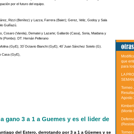
ción por el futuro del equipo.
rez, Rizzi (Benítez) y Lazza; Farrera (Baier); Gerez, Veliz, Godoy y Sala
blo Guiñazú.
 Cosaro (Varela), Dematei y Lazarte; Gallardo (Casa), Soria, Maidana y
hi (Pombo). DT: Hernán Pellerano
ina (GyE); 33´Octavio Bianchi (GyE); 40´Juan Sánchez Sotelo (G).
 Casa (GyE),
Modific
que ent
para lo
LA PRO
SEMAN
Torneo 
Resulta
Agosto
Kimberle
(Monte 
a gano 3 a 1 a Guemes y es el lider de
Defenso
(Resist
antiago del Estero, derrotando por 3 a 1 a Güemes y se
Torneo 