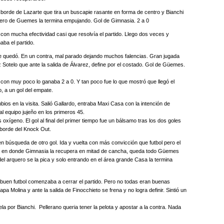
borde de Lazarte que tira un buscapie rasante en forma de centro y Bianchi
quero de Guemes la termina empujando. Gol de Gimnasia. 2 a 0
con mucha efectividad casi que resolvía el partido. Llego dos veces y
ba el partido.
e quedó. En un contra, mal parado dejando muchos falencias. Gran jugada
 Sotelo que ante la salida de Álvarez, define por el costado. Gol de Güemes.
 con muy poco lo ganaba 2 a 0. Y tan poco fue lo que mostró que llegó el
, a un gol del empate.
s en la visita. Salió Gallardo, entraba Maxi Casa con la intención de
al equipo jujeño en los primeros 45.
 oxígeno. El gol al final del primer tiempo fue un bálsamo tras los dos goles
l borde del Knock Out.
n búsqueda de otro gol. Ida y vuelta con más convicción que futbol pero el
ada en donde Gimnasia la recupera en mitad de cancha, queda todo Güemes
del arquero se la pica y solo entrando en el área grande Casa la termina
n buen futbol comenzaba a cerrar el partido. Pero no todas eran buenas
pa Molina y ante la salida de Finocchieto se frena y no logra definir. Sintió un
 por Bianchi. Pellerano queria tener la pelota y apostar a la contra. Nada