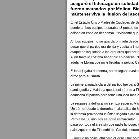
aseguró el liderazgo en soledad
fueron marcados por Molina, Bia
mantener viva la ilusión del asc
En el Estadio Único Madre de Ciudades de Sa
donde ambos equipos buscaban 3 puntos de oro
coloca en zona de descenso. El visitante que 
Ambos equipos no se guardaron nada desde el 
pesar que el partido era de ida y vuelta la i
ataque se inquietaba a los arqueros que por 
Al visitante le costaba hacer pie en cancha. 
adelante Molina que no le llegaba la pelota. C
El local jugaba de contra, se replegaba casi
error para su salida.
La primera jugada clara del partido fue para 
santiagueña y Maidana queda solo frente a Fin
dominaba el partido pero tenia una idea mas cl
La respuesta del local no se hizo esperar. A 
Un córner desde la derecha, mala salida de M
la defensa provocaba la única llegada clara
Pero a los 30 minutos se abrió el marcador. E
pasa por toda el área sin que nadie la toque,
palo izquierdo de Finocchieto. Gol del puntero
El gol fue un golpe letal para el local. Que n