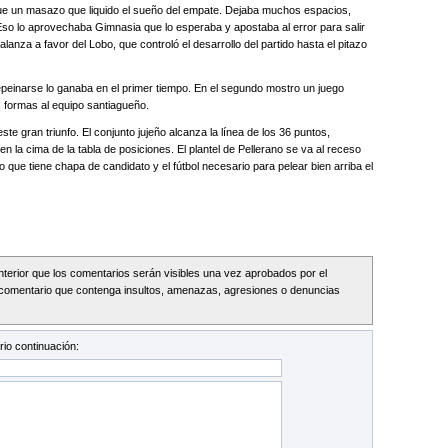
Fue un masazo que liquido el sueño del empate. Dejaba muchos espacios,
 Eso lo aprovechaba Gimnasia que lo esperaba y apostaba al error para salir
balanza a favor del Lobo, que controló el desarrollo del partido hasta el pitazo
peinarse lo ganaba en el primer tiempo. En el segundo mostro un juego
s formas al equipo santiagueño.
ste gran triunfo. El conjunto jujeño alcanza la línea de los 36 puntos,
n la cima de la tabla de posiciones. El plantel de Pellerano se va al receso
 que tiene chapa de candidato y el fútbol necesario para pelear bien arriba el
Interior que los comentarios serán visibles una vez aprobados por el
comentario que contenga insultos, amenazas, agresiones o denuncias
io continuación: