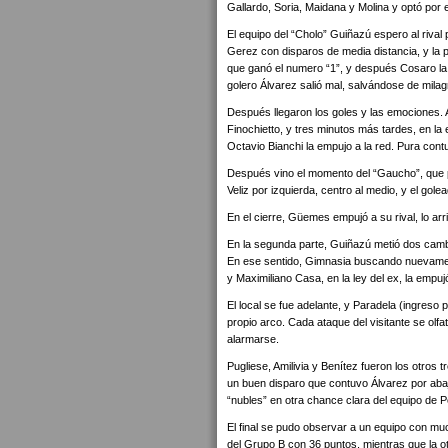
Gallardo, Soria, Maidana y Molina y optó por e
El equipo del “Cholo” Guiñazú espero al rival 
Gerez con disparos de media distancia, y la p
que ganó el numero “1”, y después Cosaro la
golero Álvarez salió mal, salvándose de milagro
Después llegaron los goles y las emociones. 
Finochietto, y tres minutos más tardes, en la 
Octavio Bianchi la empujo a la red. Pura cont
Después vino el momento del “Gaucho”, que p
Veliz por izquierda, centro al medio, y el gol
En el cierre, Güemes empujó a su rival, lo arr
En la segunda parte, Guiñazú metió dos cambio
En ese sentido, Gimnasia buscando nuevamente
y Maximiliano Casa, en la ley del ex, la empujó
El local se fue adelante, y Paradela (ingreso 
propio arco. Cada ataque del visitante se ol
alarmarse.
Pugliese, Amilivia y Benítez fueron los otros
un buen disparo que contuvo Álvarez por abajo
“nubles” en otra chance clara del equipo de P
El final se pudo observar a un equipo con much
del Grupo B con 36 puntos, mientras que la 