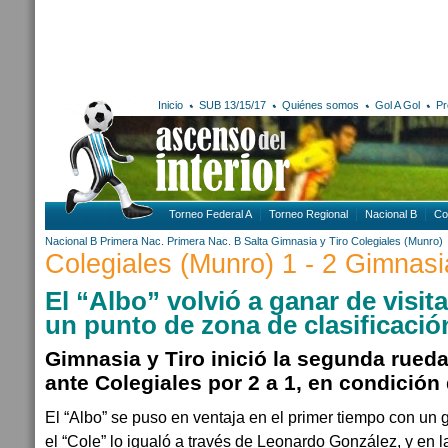
Inicio
SUB 13/15/17
Quiénes somos
Gol A Gol
Pr
Torneo Federal A
Torneo Regional
Nacional B
Co
Nacional B
Primera Nac.
Primera Nac. B
Salta
Gimnasia y Tiro
Colegiales (Munro)
Colegiales (Munro) 1 - 2 Gimnasi
El “Albo” volvió a ganar de visit
un punto de zona de clasificació
Gimnasia y Tiro inició la segunda rueda
ante Colegiales por 2 a 1, en condición 
El “Albo” se puso en ventaja en el primer tiempo con un 
el “Cole” lo igualó a través de Leonardo González, y en 