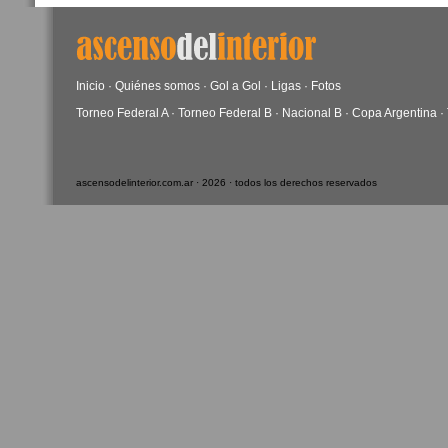
Inicio
·
Quiénes somos
·
Gol a Gol
·
Ligas
·
Fotos
Torneo Federal A
·
Torneo Federal B
·
Nacional B
·
Copa Argentina
·
ascensodelinterior.com.ar · 2026 · todos los derechos reservados