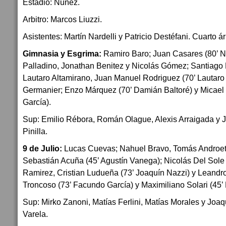
Estadio: Nuñez.
Arbitro: Marcos Liuzzi.
Asistentes: Martín Nardelli y Patricio Destéfani. Cuarto árb
Gimnasia y Esgrima:
Ramiro Baro; Juan Casares (80’ N
Palladino, Jonathan Benitez y Nicolás Gómez; Santiago L
Lautaro Altamirano, Juan Manuel Rodriguez (70’ Lautaro
Germanier; Enzo Márquez (70’ Damián Baltoré) y Micael
García).
Sup: Emilio Rébora, Román Olague, Alexis Arraigada y Ja
Pinilla.
9 de Julio:
Lucas Cuevas; Nahuel Bravo, Tomás Androett
Sebastián Acuña (45’ Agustín Vanega); Nicolás Del Sole
Ramirez, Cristian Ludueña (73’ Joaquín Nazzi) y Leandr
Troncoso (73’ Facundo García) y Maximiliano Solari (45’
Sup: Mirko Zanoni, Matías Ferlini, Matías Morales y Joaq
Varela.