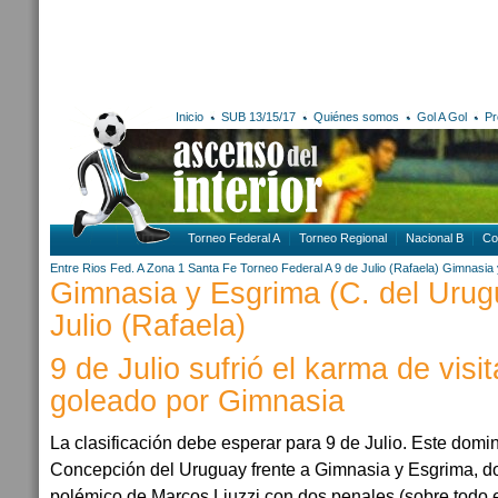
Inicio
SUB 13/15/17
Quiénes somos
Gol A Gol
Pr
Torneo Federal A
Torneo Regional
Nacional B
Co
Entre Rios
Fed. A Zona 1
Santa Fe
Torneo Federal A
9 de Julio (Rafaela)
Gimnasia 
Gimnasia y Esgrima (C. del Urugu
Julio (Rafaela)
9 de Julio sufrió el karma de visi
goleado por Gimnasia
La clasificación debe esperar para 9 de Julio. Este domi
Concepción del Uruguay frente a Gimnasia y Esgrima, do
polémico de Marcos Liuzzi con dos penales (sobre todo e