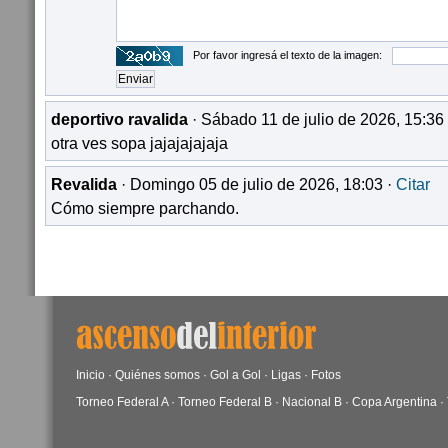
Por favor ingresá el texto de la imagen:
deportivo ravalida
· Sábado 11 de julio de 2026, 15:36
otra ves sopa jajajajajaja
Revalida
· Domingo 05 de julio de 2026, 18:03 ·
Citar
Cómo siempre parchando.
Inicio
·
Quiénes somos
·
Gol a Gol
·
Ligas
·
Fotos
Torneo Federal A
·
Torneo Federal B
·
Nacional B
·
Copa Argentina
·