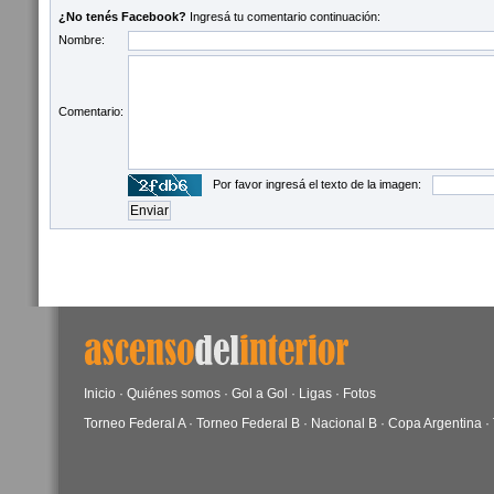
¿No tenés Facebook?
Ingresá tu comentario continuación:
Nombre:
Comentario:
Por favor ingresá el texto de la imagen:
Inicio
·
Quiénes somos
·
Gol a Gol
·
Ligas
·
Fotos
Torneo Federal A
·
Torneo Federal B
·
Nacional B
·
Copa Argentina
·