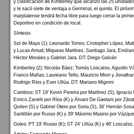
y clasificación de Kimberley que alcanzó las 25 unidades
y le sacó siete de ventaja a Germinal, el quinto. El próx
marplatense tendrá fecha libre para luego cerrar la prime
Deportivo en condición de local.
Síntesis
Sol de Mayo (1):
Leonardo Torres; Cristopher López, Mat
y Lucas Amud; Miqueas Martínez, Santiago Jara, Emilian
Héctor Morales y Gabriel Jara.
DT:
Diego Galván
Kimberley (2):
Nicolás Báez; Tomás Loscalso, Agustín V
Franco Mañas; Laureano Tello, Mauricio Miori y Jonatha
Rodrigo Ríos y Ever Ullúa.
DT:
Mariano Mignini
Cambios:
ST 19’ Kevin Pereira por Martínez (S), Ignacio 
Enrico Zanelli por Ríos (K) y Álvaro De Gaetani por Zárat
Quilen (S) y Gabriel Otero por Soria (S), 36’ Hernán Sos
Santillán por Russo (K) y 39’ Máximo Masino por Vázque
Goles:
PT 19’ Russo (K); ST 24’ Ullúa (K) y 46’ Loscalso