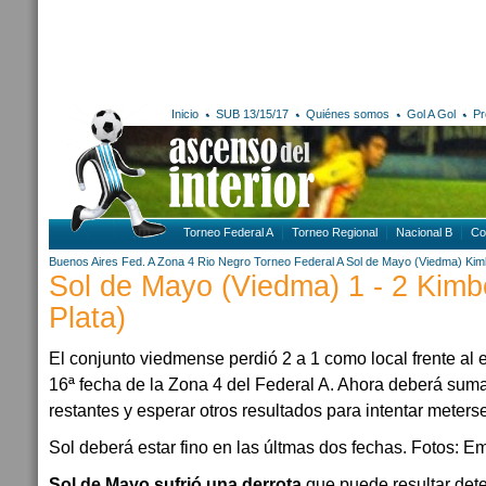
Inicio
SUB 13/15/17
Quiénes somos
Gol A Gol
Pr
Torneo Federal A
Torneo Regional
Nacional B
Co
Buenos Aires
Fed. A Zona 4
Rio Negro
Torneo Federal A
Sol de Mayo (Viedma)
Kim
Sol de Mayo (Viedma) 1 - 2 Kimbe
Plata)
El conjunto viedmense perdió 2 a 1 como local frente al 
16ª fecha de la Zona 4 del Federal A. Ahora deberá suma
restantes y esperar otros resultados para intentar mete
Sol deberá estar fino en las últmas dos fechas. Fotos: E
Sol de Mayo sufrió una derrota
que puede resultar det