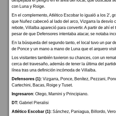
con Luna y Roige.
En el complemento, Atlético Escobar lo igualó a los 2′, g
que Nuñez cabeceó al lado del arco, Vizgarra la desvío c
rebote, Villalba apareció para convertir. A partir de ahí el
pesar de que Defensores intentaba atacar, se notaba in
En la búsqueda del segundo tanto, el local tuvo un par 
de Ponce y un mano a mano de Luna que el arquero visit
Los visitantes también tuvieron su chances, con un rem
cerca del travesaño, además de tener la última del parti
línea tras una definición incómoda de Villalba.
Defensores (1):
Vizgarra, Ponce, Benítez, Pezzani, Pon
Cartechini, Bacas, Roige y Tuset.
Ingresaron
: Olego, Marnini y Principiano.
DT:
Gabriel Pieralisi
Atlético Escobar (1):
Sánchez, Paniagua, Billordo, Veron