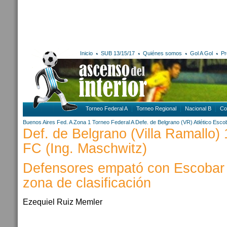
Inicio
SUB 13/15/17
Quiénes somos
Gol A Gol
Pr
Torneo Federal A
Torneo Regional
Nacional B
Co
Buenos Aires
Fed. A Zona 1
Torneo Federal A
Defe. de Belgrano (VR)
Atlético Esco
Def. de Belgrano (Villa Ramallo) 
FC (Ing. Maschwitz)
Defensores empató con Escobar 
zona de clasificación
Ezequiel Ruiz Memler