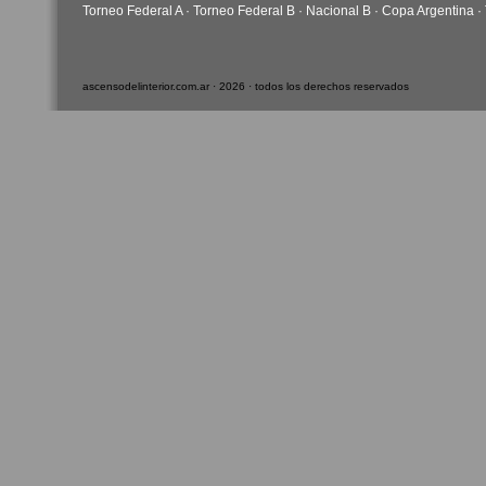
Torneo Federal A
·
Torneo Federal B
·
Nacional B
·
Copa Argentina
·
ascensodelinterior.com.ar · 2026 · todos los derechos reservados