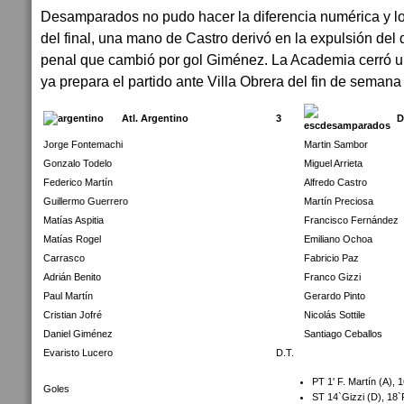
Desamparados no pudo hacer la diferencia numérica y lo 
del final, una mano de Castro derivó en la expulsión del d
penal que cambió por gol Giménez. La Academia cerró u
ya prepara el partido ante Villa Obrera del fin de semana
Atl. Argentino
3
D
Jorge Fontemachi
Martin Sambor
Gonzalo Todelo
Miguel Arrieta
Federico Martín
Alfredo Castro
Guillermo Guerrero
Martín Preciosa
Matías Aspitia
Francisco Fernández
Matías Rogel
Emiliano Ochoa
Carrasco
Fabricio Paz
Adrián Benito
Franco Gizzi
Paul Martín
Gerardo Pinto
Cristian Jofré
Nicolás Sottile
Daniel Giménez
Santiago Ceballos
Evaristo Lucero
D.T.
PT 1' F. Martín (A), 
Goles
ST 14`Gizzi (D), 18`