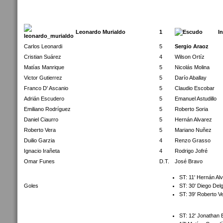
Leonardo Murialdo
1
I
Carlos Leonardi
5
Sergio Araoz
Cristian Suárez
4
Wilson Ortíz
Matías Manrique
5
Nicolás Molina
Victor Gutierrez
5
Darío Aballay
Franco D' Ascanio
5
Claudio Escobar
Adrián Escudero
5
Emanuel Astudillo
Emiliano Rodríguez
5
Roberto Soria
Daniel Ciaurro
5
Hernán Alvarez
Roberto Vera
5
Mariano Nuñez
Duilio Garzia
4
Renzo Grasso
Ignacio Irañeta
4
Rodrigo Jofré
Omar Funes
D.T.
José Bravo
ST: 11' Hernán Alv
Goles
ST: 30' Diego Delg
ST: 39' Roberto V
ST: 12' Jonathan B