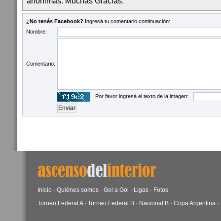
anónimas. Muchas Gracias.
¿No tenés Facebook?
Ingresá tu comentario continuación:
Nombre:
Comentario:
Por favor ingresá el texto de la imagen:
Inicio
·
Quiénes somos
·
Gol a Gol
·
Ligas
·
Fotos
Torneo Federal A
·
Torneo Federal B
·
Nacional B
·
Copa Argentina
·