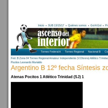
Inicio
SUB 13/15/17
Quiénes somos
Gol A Gol
Pr
Torneo Federal A
Torneo Regional
Nacional B
Co
Fed. B Zona 04
Torneo Regional Amateur
Independiente (V.Obrera)
Atlético Trinida
Pocitos
Leonardo Murialdo
Argentino B 12º fecha Síntesis z
Atenas Pocitos 1 Atlético Trinidad (SJ) 1