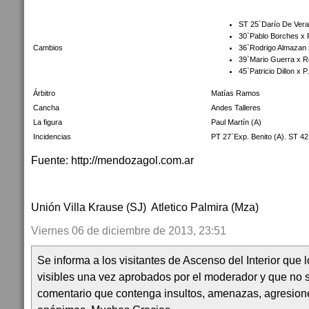
ST 25`Darío De Vera
30`Pablo Borches x 
Cambios
36`Rodrigo Almazan
39`Mario Guerra x R
45`Patricio Dillon x P
Árbitro
Matías Ramos
Cancha
Andes Talleres
La figura
Paul Martín (A)
Incidencias
PT 27`Exp. Benito (A). ST 42
Fuente: http://mendozagol.com.ar
Unión Villa Krause (SJ) Atletico Palmira (Mza)
Viernes 06 de diciembre de 2013, 23:51
Se informa a los visitantes de Ascenso del Interior que
visibles una vez aprobados por el moderador y que no 
comentario que contenga insultos, amenazas, agresion