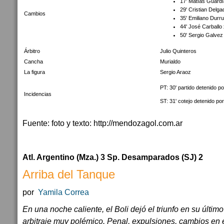
17' Matías Guardí
29' Cristian Delg
Cambios
35' Emiliano Durru
44' José Carballo
50' Sergio Galvez
Árbitro
Julio Quinteros
Cancha
Murialdo
La figura
Sergio Araoz
PT: 30' partido detenido p
Incidencias
ST: 31' cotejo detenido por
Fuente: foto y texto: http://mendozagol.com.ar
Atl. Argentino (Mza.) 3 Sp. Desamparados (SJ) 2
Arriba del Tanque
por
Yamila Correa
En una noche caliente, el Boli dejó el triunfo en su últim
arbitraje muy polémico. Penal, expulsiones, cambios en el