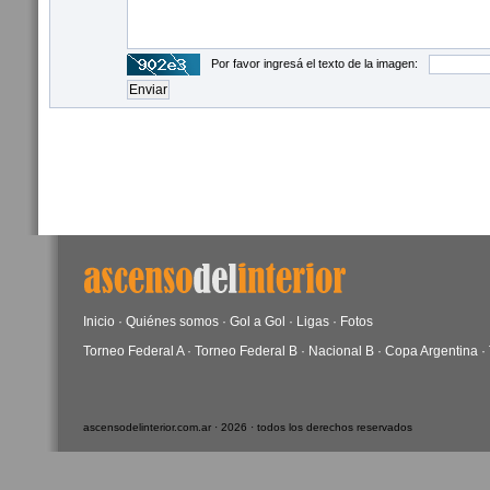
Por favor ingresá el texto de la imagen:
Inicio
·
Quiénes somos
·
Gol a Gol
·
Ligas
·
Fotos
Torneo Federal A
·
Torneo Federal B
·
Nacional B
·
Copa Argentina
·
ascensodelinterior.com.ar · 2026 · todos los derechos reservados