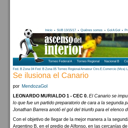
Inicio
SUB 13/15/17
Quiénes somos
Gol A Gol
Pr
Torneo Federal A
Torneo Regional
Nacional B
Co
Fed. B Zona 04
Fed. B Zona 05
Torneo Regional Amateur
Ctro.E.Comercio (Mza)
L
Se ilusiona el Canario
por
MendozaGol
LEONARDO MURIALDO 1 - CEC 0.
El Canario se impu
lo que fue un partido preparatorio de cara a la segunda p
Jonathan Barrera anotó el gol del triunfo para el elenco 
Con el objetivo de llegar de la mejor manera a la segund
Argentino B, en el predio de Alfonso, en las cercanías d