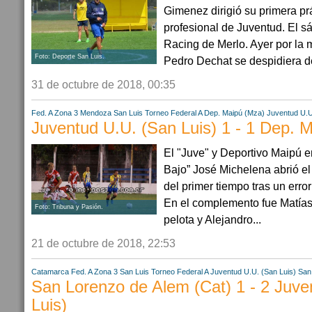
Gimenez dirigió su primera prá
profesional de Juventud. El s
Racing de Merlo. Ayer por la
Foto: Deporte San Luis.
Pedro Dechat se despidiera del 
31 de octubre de 2018, 00:35
Fed. A Zona 3
Mendoza
San Luis
Torneo Federal A
Dep. Maipú (Mza)
Juventud U.U
Juventud U.U. (San Luis) 1 - 1 Dep. 
El "Juve" y Deportivo Maipú e
Bajo” José Michelena abrió el
del primer tiempo tras un erro
En el complemento fue Matías
Foto: Tribuna y Pasión.
pelota y Alejandro...
21 de octubre de 2018, 22:53
Catamarca
Fed. A Zona 3
San Luis
Torneo Federal A
Juventud U.U. (San Luis)
San
San Lorenzo de Alem (Cat) 1 - 2 Juve
Luis)