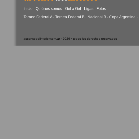
Inicio
·
Quiénes somos
·
Gol a Gol
·
Ligas
·
Fotos
Torneo Federal A
·
Torneo Federal B
·
Nacional B
·
Copa Argentina
·
ascensodelinterior.com.ar · 2026 · todos los derechos reservados