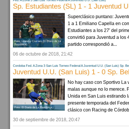
Fed. A Zona 3
San Luis
Torneo Federal A
Juventud U.U. (San Luis)
Sp. Estudiantes (SL) 1 - 1 Juventud U
Superclásico puntano: Juvent
1 a 1 Emiliano Capella en con
Estudiantes a los 27′ del prim
convirtió para Juventud a los 4
Foto: Leandro Cruciani (El Diario de La
partido correspondió a...
República).
06 de octubre de 2018, 21:42
Cordoba
Fed. A Zona 3
San Luis
Torneo Federal A
Juventud U.U. (San Luis)
Sp. Be
Juventud U.U. (San Luis) 1 - 0 Sp. Be
No hay caso con Sportivo La v
malas aunque no lo merece. P
Unida en San Luis estirando l
presente temporada del Federa
Foto: El Diario de La República.
clásico con Racing de Córdoba
30 de septiembre de 2018, 20:47