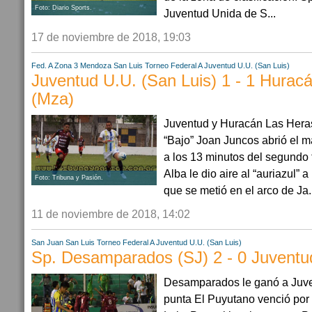
Foto: Diario Sports.
Juventud Unida de S...
17 de noviembre de 2018, 19:03
Fed. A Zona 3
Mendoza
San Luis
Torneo Federal A
Juventud U.U. (San Luis)
Juventud U.U. (San Luis) 1 - 1 Hurac
(Mza)
Juventud y Huracán Las Heras
“Bajo” Joan Juncos abrió el ma
a los 13 minutos del segundo 
Alba le dio aire al “auriazul” 
Foto: Tribuna y Pasión.
que se metió en el arco de Ja.
11 de noviembre de 2018, 14:02
San Juan
San Luis
Torneo Federal A
Juventud U.U. (San Luis)
Sp. Desamparados (SJ) 2 - 0 Juventud
Desamparados le ganó a Juve
punta El Puyutano venció por 