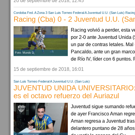
20 de septiembre de 2018, 12:45
Cordoba
Fed. A Zona 3
San Luis
Torneo Federal A
Juventud U.U. (San Luis)
Racin
Racing (Cba) 0 - 2 Juventud U.U. (San
Racing volvió a perder, esta 
por 2-0 ante Juventud Unida 
un par de contras letales. Mal
Pancaldo, ante un gran marco
Foto: Mundo D.
de Río IV, líder con 6 puntos. 
15 de septiembre de 2018, 16:01
San Luis
Torneo Federal A
Juventud U.U. (San Luis)
JUVENTUD UNIDA UNIVERSITARIO: 
es el octavo refuerzo del Auriazul
Juventud sigue sumando refue
de ayer Francisco Aman regres
Aman regresa a Juventud tras
delantero puntano de 28 años,