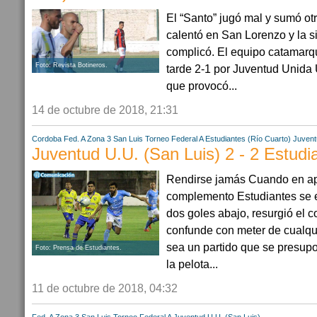
El “Santo” jugó mal y sumó otr
calentó en San Lorenzo y la s
complicó. El equipo catamarq
Foto: Revista Botineros.
tarde 2-1 por Juventud Unida 
que provocó...
14 de octubre de 2018, 21:31
Cordoba
Fed. A Zona 3
San Luis
Torneo Federal A
Estudiantes (Río Cuarto)
Juvent
Juventud U.U. (San Luis) 2 - 2 Estudi
Rendirse jamás Cuando en ap
complemento Estudiantes se e
dos goles abajo, resurgió el c
confunde con meter de cualquie
sea un partido que se presupo
Foto: Prensa de Estudiantes.
la pelota...
11 de octubre de 2018, 04:32