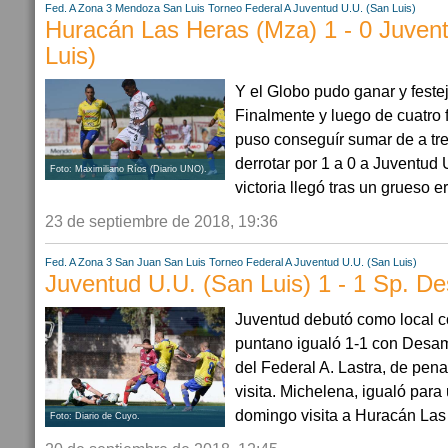
Fed. A Zona 3
Mendoza
San Luis
Torneo Federal A
Juventud U.U. (San Luis)
Huracán Las Heras (Mza) 1 - 0 Juven
Luis)
Y el Globo pudo ganar y feste
Finalmente y luego de cuatro
puso conseguír sumar de a tres
derrotar por 1 a 0 a Juventud
Foto: Maximiliano Ríos (Diario UNO).
victoria llegó tras un grueso e
23 de septiembre de 2018, 19:36
Fed. A Zona 3
San Juan
San Luis
Torneo Federal A
Juventud U.U. (San Luis)
Juventud U.U. (San Luis) 1 - 1 Sp. D
Juventud debutó como local c
puntano igualó 1-1 con Desa
del Federal A. Lastra, de pena
visita. Michelena, igualó para
domingo visita a Huracán Las 
Foto: Diario de Cuyo.