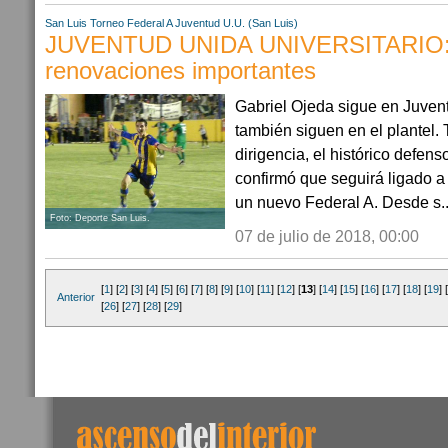
San Luis
Torneo Federal A
Juventud U.U. (San Luis)
JUVENTUD UNIDA UNIVERSITARIO:
renovaciones importantes
Gabriel Ojeda sigue en Juvent
también siguen en el plantel. 
dirigencia, el histórico defens
confirmó que seguirá ligado a l
un nuevo Federal A. Desde s..
Foto: Deporte San Luis.
07 de julio de 2018, 00:00
[
1
] [
2
] [
3
] [
4
] [
5
] [
6
] [
7
] [
8
] [
9
] [
10
] [
11
] [
12
] [
13
] [
14
] [
15
] [
16
] [
17
] [
18
] [
19
] [
Anterior
[
26
] [
27
] [
28
] [
29
]