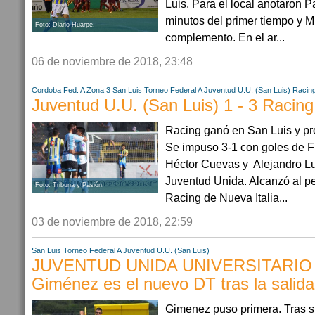
Luis. Para el local anotaron P
minutos del primer tiempo y Mi
Foto: Diario Huarpe.
complemento. En el ar...
06 de noviembre de 2018, 23:48
Cordoba
Fed. A Zona 3
San Luis
Torneo Federal A
Juventud U.U. (San Luis)
Racin
Juventud U.U. (San Luis) 1 - 3 Racing
Racing ganó en San Luis y pr
Se impuso 3-1 con goles de F
Héctor Cuevas y Alejandro Lun
Juventud Unida. Alcanzó al pe
Foto: Tribuna y Pasión.
Racing de Nueva Italia...
03 de noviembre de 2018, 22:59
San Luis
Torneo Federal A
Juventud U.U. (San Luis)
JUVENTUD UNIDA UNIVERSITARIO (
Giménez es el nuevo DT tras la salid
Gimenez puso primera. Tras s