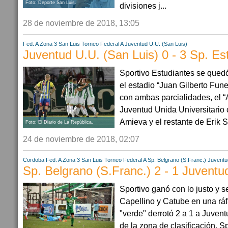
Foto: Deporte San Luis.
divisiones j...
28 de noviembre de 2018, 13:05
Fed. A Zona 3
San Luis
Torneo Federal A
Juventud U.U. (San Luis)
Juventud U.U. (San Luis) 0 - 3 Sp. Es
Sportivo Estudiantes se quedó
el estadio “Juan Gilberto Fune
con ambas parcialidades, el “
Juventud Unida Universitario
Amieva y el restante de Erik S.
Foto: El Diario de La República.
24 de noviembre de 2018, 02:07
Cordoba
Fed. A Zona 3
San Luis
Torneo Federal A
Sp. Belgrano (S.Franc.)
Juventu
Sp. Belgrano (S.Franc.) 2 - 1 Juventu
Sportivo ganó con lo justo y 
Capellino y Catube en una ráf
"verde" derrotó 2 a 1 a Juvent
de la zona de clasificación. S