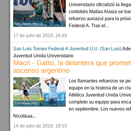
Universitario oficializó la lle
cordobés Matías Alasia se tra
refuerzo auriazul para la pró
Foto: Deporte San Luis.
Federal A. Tras el...
17 de julio de 2018, 16:49
San Luis
Torneo Federal A
Juventud U.U. (San Luis)
Ade
Juventud Unida Universitario
Macri - Gatto, la delantera que prome
ascenso argentino
Los flamantes refuerzos se per
equipo en la historia de un cl
Atlético Juventud Unida Univer
completo su equipo para encar
Foto: Minuto UNO.
en septiembre. Los nuevos re
Nicol&aa...
14 de julio de 2018, 19:15