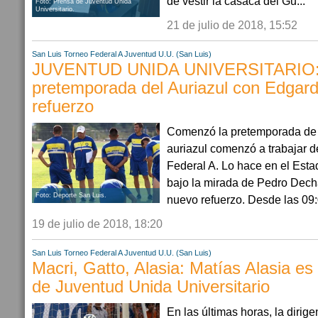
de vestir la casaca del Gu...
Foto: Prensa de Juventud Unida
Universitario.
21 de julio de 2018, 15:52
San Luis
Torneo Federal A
Juventud U.U. (San Luis)
JUVENTUD UNIDA UNIVERSITARIO: A
pretemporada del Auriazul con Edgar
refuerzo
Comenzó la pretemporada de 
auriazul comenzó a trabajar d
Federal A. Lo hace en el Esta
bajo la mirada de Pedro Decha
Foto: Deporte San Luis.
nuevo refuerzo. Desde las 09:
19 de julio de 2018, 18:20
San Luis
Torneo Federal A
Juventud U.U. (San Luis)
Macri, Gatto, Alasia: Matías Alasia es
de Juventud Unida Universitario
En las últimas horas, la diri