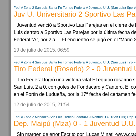
Fed. A Zona 2
San Luis
Santa Fe
Torneo Federal A
Juventud U.U. (San Luis)
Sporti
Juv U. Universitario 2 Sportivo Las Pa
Juventud venció a Sportivo Las Parejas en el cierre de 
Luis derrotó a Sportivo Las Parejas por la última fecha de
Federal “A”, por 2 a 1. El encuentro se jugó en el “Mario 
19 de julio de 2015, 06:59
Fed. A Zona 4
San Luis
Santa Fe
Torneo Federal A
Juventud U.U. (San Luis)
Tiro F
Tiro Federal (Rosario) 2 - 0 Juventud 
Tiro Federal logró una victoria vital El equipo rosarin
San Luis, 2 a 0, con goles de Fondacaro y Cantero. El co
en el Fortín de Ludueña, por la 17ª fecha del certamen fe
12 de julio de 2015, 21:54
Fed. A Zona 2
Mendoza
San Luis
Torneo Federal A
Juventud U.U. (San Luis)
Dep. 
Dep. Maipú (Mza) 0 - 1 Juventud U.U.
Sin margen de error Escrito por Lucas Minati -www.cra