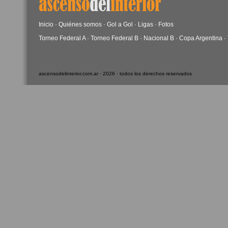
Inicio
·
Quiénes somos
·
Gol a Gol
·
Ligas
·
Fotos
Torneo Federal A
·
Torneo Federal B
·
Nacional B
·
Copa Argentina
·
ascensodelinterior.com.ar · 2026 · todos los derechos reservados