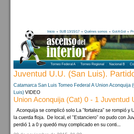
Inicio
SUB 13/15/17
Quiénes somos
Gol A Gol
Pr
Torneo Federal A
Torneo Regional
Nacional B
Co
Juventud U.U. (San Luis). Partido
Catamarca
San Luis
Torneo Federal A
Union Aconquija (
Luis)
VIDEO
Union Aconquija (Cat) 0 - 1 Juventud 
Aconquija se complicó solo La "fortaleza" se rompió y
la cuerda floja. De local, el "Estanciero" no pudo con J
perdió 1 a 0 y quedó muy complicado en su conti...