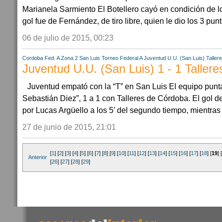
Marianela Sarmiento El Botellero cayó en condición de lo
gol fue de Fernández, de tiro libre, quien le dio los 3 punto
06 de julio de 2015, 00:23
Cordoba
Fed. A Zona 2
San Luis
Torneo Federal A
Juventud U.U. (San Luis)
Taller
Juventud U.U. (San Luis) 1 - 1 Tallere
Juventud empató con la “T” en San Luis El equipo punt
Sebastián Diez”, 1 a 1 con Talleres de Córdoba. El gol d
por Lucas Argüello a los 5’ del segundo tiempo, mientras 
27 de junio de 2015, 21:01
[
1
] [
2
] [
3
] [
4
] [
5
] [
6
] [
7
] [
8
] [
9
] [
10
] [
11
] [
12
] [
13
] [
14
] [
15
] [
16
] [
17
] [
18
] [
19
] [
Anterior
[
26
] [
27
] [
28
] [
29
]