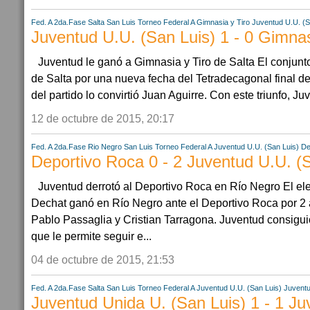
Fed. A 2da.Fase
Salta
San Luis
Torneo Federal A
Gimnasia y Tiro
Juventud U.U. (S
Juventud U.U. (San Luis) 1 - 0 Gimnas
Juventud le ganó a Gimnasia y Tiro de Salta El conjunt
de Salta por una nueva fecha del Tetradecagonal final del
del partido lo convirtió Juan Aguirre. Con este triunfo, Juv
12 de octubre de 2015, 20:17
Fed. A 2da.Fase
Rio Negro
San Luis
Torneo Federal A
Juventud U.U. (San Luis)
De
Deportivo Roca 0 - 2 Juventud U.U. (
Juventud derrotó al Deportivo Roca en Río Negro El ele
Dechat ganó en Río Negro ante el Deportivo Roca por 2 
Pablo Passaglia y Cristian Tarragona. Juventud consiguió
que le permite seguir e...
04 de octubre de 2015, 21:53
Fed. A 2da.Fase
Salta
San Luis
Torneo Federal A
Juventud U.U. (San Luis)
Juventu
Juventud Unida U. (San Luis) 1 - 1 J