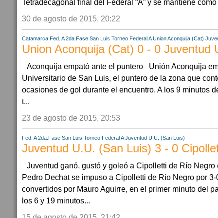
Tetradecagonal final del Federal “A” y se mantiene como l
30 de agosto de 2015, 20:22
Catamarca
Fed. A 2da.Fase
San Luis
Torneo Federal A
Union Aconquija (Cat)
Juven
Union Aconquija (Cat) 0 - 0 Juventud 
Aconquija empató ante el puntero Unión Aconquija em
Universitario de San Luis, el puntero de la zona que con
ocasiones de gol durante el encuentro. A los 9 minutos de
t...
23 de agosto de 2015, 20:53
Fed. A 2da.Fase
San Luis
Torneo Federal A
Juventud U.U. (San Luis)
Juventud U.U. (San Luis) 3 - 0 Cipollet
Juventud ganó, gustó y goleó a Cipolletti de Río Negro
Pedro Dechat se impuso a Cipolletti de Río Negro por 3-
convertidos por Mauro Aguirre, en el primer minuto del pa
los 6 y 19 minutos...
15 de agosto de 2015, 21:42