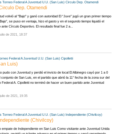
s
Torneo Federal A
Juventud U.U. (San Luis)
Circulo Dep. Otamendi
 Circulo Dep. Otamendi
ud volvió al "Bajo" y ganó con autoridad El “Juve” jugó un gran primer tiempo
“Bajo”, se puso en ventaja, hizo el gasto y en el segundo tiempo liquidó el
o ante Círculo Deportivo. El resultado final fue 2 a...
julio de 2021, 18:37
orneo Federal A
Juventud U.U. (San Luis)
Cipolletti
San Luis)
o pudo con Juventud y perdió el invicto de local El Albinegro cayó por 1 a 0
l conjunto de San Luis, en el partido que abrió la 11° fecha de la zona sur del
 Federal A. Cipolletti no terminó de hacer un buen partido ante Juventud
julio de 2021, 19:35
s
Torneo Federal A
Juventud U.U. (San Luis)
Independiente (Chivilcoy)
Independiente (Chivilcoy)
o empate de Independiente en San Luis Como visitante ante Juventud Unida
sitario, revirtió un trámite adverso en el primer tiempo y cerró repartiendo