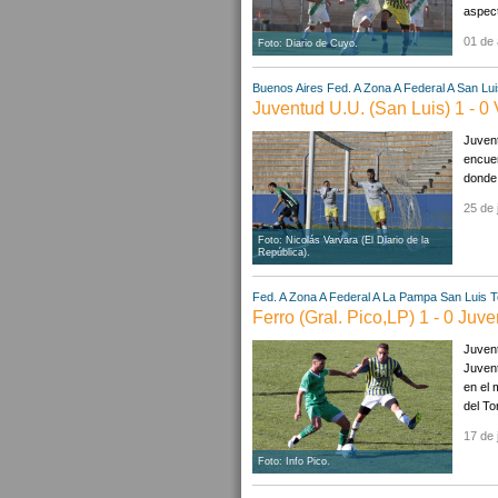
aspect
01 de 
Foto: Diario de Cuyo.
Buenos Aires
Fed. A Zona A
Federal A
San Lui
Juventud U.U. (San Luis) 1 - 0 V
Juvent
encuen
donde 
25 de 
Foto: Nicolás Varvara (El Diario de la
República).
Fed. A Zona A
Federal A
La Pampa
San Luis
T
Ferro (Gral. Pico,LP) 1 - 0 Juv
Juvent
Juvent
en el 
del To
17 de 
Foto: Info Pico.