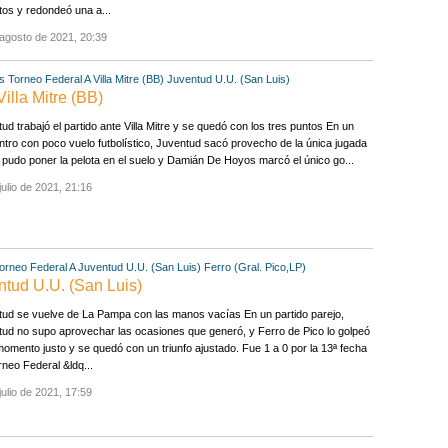
os y redondeó una a...
agosto de 2021, 20:39
s
Torneo Federal A
Villa Mitre (BB)
Juventud U.U. (San Luis)
illa Mitre (BB)
ud trabajó el partido ante Villa Mitre y se quedó con los tres puntos En un
tro con poco vuelo futbolístico, Juventud sacó provecho de la única jugada
pudo poner la pelota en el suelo y Damián De Hoyos marcó el único go...
julio de 2021, 21:16
orneo Federal A
Juventud U.U. (San Luis)
Ferro (Gral. Pico,LP)
entud U.U. (San Luis)
ud se vuelve de La Pampa con las manos vacías En un partido parejo,
ud no supo aprovechar las ocasiones que generó, y Ferro de Pico lo golpeó
momento justo y se quedó con un triunfo ajustado. Fue 1 a 0 por la 13ª fecha
rneo Federal &ldq...
julio de 2021, 17:59