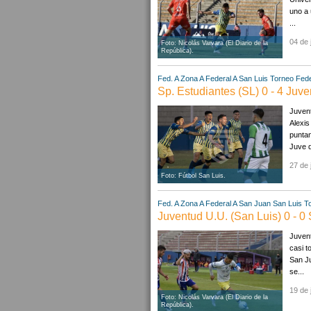
uno a 
...
04 de 
Foto: Nicolás Varvara (El Diario de la
República).
Fed. A Zona A
Federal A
San Luis
Torneo Fede
Sp. Estudiantes (SL) 0 - 4 Juve
Juvent
Alexis
puntan
Juve q
27 de 
Foto: Fútbol San Luis.
Fed. A Zona A
Federal A
San Juan
San Luis
T
Juventud U.U. (San Luis) 0 - 0 
Juvent
casi t
San Ju
se...
19 de 
Foto: Nicolás Varvara (El Diario de la
República).