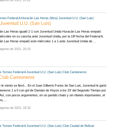
agosto de 2021, 20:22
rneo Federal A
Huracán Las Heras (Mza)
Juventud U.U. (San Luis)
 Juventud U.U. (San Luis)
án Las Heras igualó 1-1 con Juventud Unida Huracán Las Heras empató
iércoles en su cancha ante Juventud Unida, por la 19ª fecha del Federal A.
n Las Heras empató este miércoles 1 a 1 ante Juventud Unida de ...
agosto de 2021, 20:15
s
Torneo Federal A
Juventud U.U. (San Luis)
Club Camioneros
0 Club Camioneros
 le viento se llevó... En el Juan Gilberto Funes de San Luis, Juventud le ganó
oneros 1 a 0 con gol de Damian de Hoyos a los 33′ del Segundo Tiempo por
 Así, con pocos argumentos, en un partido chato y sin ribetes importantes, el
o, ...
agosto de 2021, 18:32
s
Torneo Federal A
Juventud U.U. (San Luis)
Club Ciudad de Bolívar