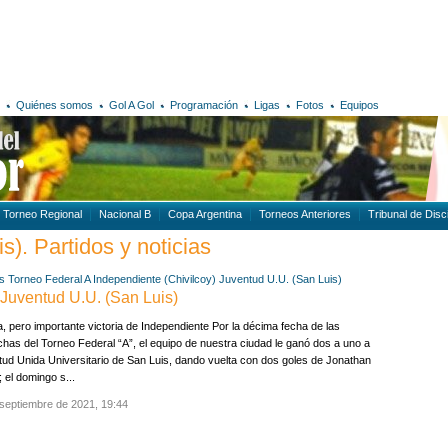
Quiénes somos
Gol A Gol
Programación
Ligas
Fotos
Equipos
Torneo Regional
Nacional B
Copa Argentina
Torneos Anteriores
Tribunal de Disci
). Partidos y noticias
s
Torneo Federal A
Independiente (Chivilcoy)
Juventud U.U. (San Luis)
 Juventud U.U. (San Luis)
a, pero importante victoria de Independiente Por la décima fecha de las
has del Torneo Federal “A”, el equipo de nuestra ciudad le ganó dos a uno a
ud Unida Universitario de San Luis, dando vuelta con dos goles de Jonathan
 el domingo s...
septiembre de 2021, 19:44