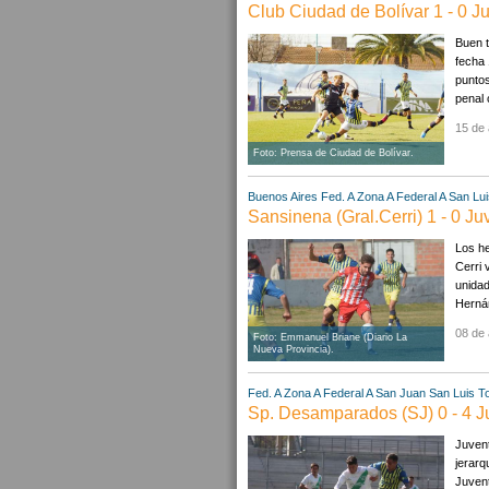
Club Ciudad de Bolívar 1 - 0 J
Buen t
fecha 
puntos
penal 
15 de 
Foto: Prensa de Ciudad de Bolívar.
Buenos Aires
Fed. A Zona A
Federal A
San Lui
Sansinena (Gral.Cerri) 1 - 0 Ju
Los he
Cerri 
unidad
Hernán
08 de 
Foto: Emmanuel Briane (Diario La
Nueva Provincia).
Fed. A Zona A
Federal A
San Juan
San Luis
T
Sp. Desamparados (SJ) 0 - 4 J
Juven
jerarq
Juvent