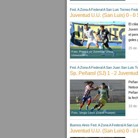
Fed. A Zona A
Federal A
San Luis
Torneo Fede
Juventud U.U. (San Luis) 0 - 0 
El clá
Juvent
el pen
goles 
25 de 
Foto: Prensa de Juventud Unida
Universitario.
Fed. A Zona A
Federal A
San Juan
San Luis
T
Sp. Peñarol (SJ) 1 - 2 Juventud
Peñaro
Nelson
Peñaro
la fech
19 de 
Foto: Sergio Leiva (Diario Huarpe).
Buenos Aires
Fed. A Zona A
Federal A
San Lui
Juventud U.U. (San Luis) 0 - 0