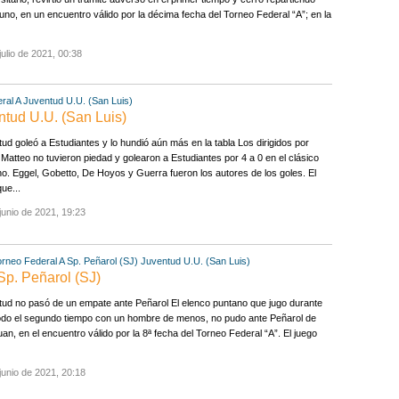
uno, en un encuentro válido por la décima fecha del Torneo Federal “A”; en la
julio de 2021, 00:38
ral A
Juventud U.U. (San Luis)
ntud U.U. (San Luis)
ud goleó a Estudiantes y lo hundió aún más en la tabla Los dirigidos por
 Matteo no tuvieron piedad y golearon a Estudiantes por 4 a 0 en el clásico
o. Eggel, Gobetto, De Hoyos y Guerra fueron los autores de los goles. El
ue...
junio de 2021, 19:23
orneo Federal A
Sp. Peñarol (SJ)
Juventud U.U. (San Luis)
Sp. Peñarol (SJ)
ud no pasó de un empate ante Peñarol El elenco puntano que jugo durante
odo el segundo tiempo con un hombre de menos, no pudo ante Peñarol de
an, en el encuentro válido por la 8ª fecha del Torneo Federal “A”. El juego
junio de 2021, 20:18