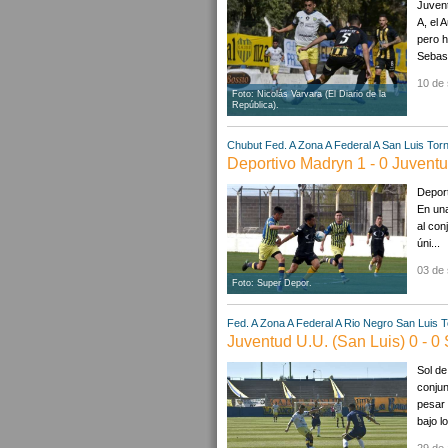
Juvent
A, el 
pero h
Sebast
10 de 
Foto: Nicolás Varvara (El Diario de la
República).
Chubut
Fed. A Zona A
Federal A
San Luis
Torn
Deportivo Madryn 1 - 0 Juventu
Deport
En una
al con
úni...
03 de 
Foto: Super Depor.
Fed. A Zona A
Federal A
Rio Negro
San Luis
T
Juventud U.U. (San Luis) 0 - 0
Sol de
conjun
pesar 
bajo lo