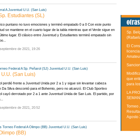
ral A
Juventud U.U. (San Luis)
Sp. Estudiantes (SL)
sico puntano no tuvo emociones y terminó empatado 0 a 0 Con este punto
ud se mantiene en el cuarto lugar de la tabla mientras que el Verde sigue en
Sp. Bel
último lugar. El clásico entre Juventud y Estudiantes terminó empatado sin
(Rafael
po...
El Cons
septiembre de 2021, 19:26
licenci
Amateu
Sancion
orneo Federal A
Sp. Peñarol (SJ)
Juventud U.U. (San Luis)
Modific
 U.U. (San Luis)
que ent
l perdió frente a Juventud Unida por 2 a 1 y sigue sin levantar cabeza
para lo
 Da Silva descontó para el Bohemio, pero no alcanzó. El Club Sportivo
LA PRO
l cayó derrotado por 2 a 1 ante Juventud Unida de San Luis. El partido, por
SEMAN
...
Torneo 
septiembre de 2021, 20:52
Resulta
Agosto
s
Torneo Federal A
Olimpo (BB)
Juventud U.U. (San Luis)
 Olimpo (BB)