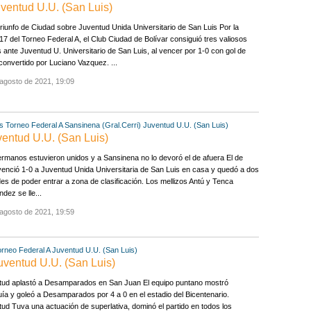
uventud U.U. (San Luis)
riunfo de Ciudad sobre Juventud Unida Universitario de San Luis Por la
17 del Torneo Federal A, el Club Ciudad de Bolívar consiguió tres valiosos
 ante Juventud U. Universitario de San Luis, al vencer por 1-0 con gol de
convertido por Luciano Vazquez. ...
agosto de 2021, 19:09
s
Torneo Federal A
Sansinena (Gral.Cerri)
Juventud U.U. (San Luis)
ventud U.U. (San Luis)
rmanos estuvieron unidos y a Sansinena no lo devoró el de afuera El de
venció 1-0 a Juventud Unida Universitaria de San Luis en casa y quedó a dos
es de poder entrar a zona de clasificación. Los mellizos Antú y Tenca
dez se lle...
agosto de 2021, 19:59
orneo Federal A
Juventud U.U. (San Luis)
uventud U.U. (San Luis)
tud aplastó a Desamparados en San Juan El equipo puntano mostró
uía y goleó a Desamparados por 4 a 0 en el estadio del Bicentenario.
ud Tuva una actuación de superlativa, dominó el partido en todos los