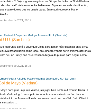
ud volvió a El Bajo e igualó sin goles con Olimpo Por la fecha 22 del Federal
Auriazul no salió del cero ante los bahienses. Sigue en zona de clasificación,
ace cuatro duelos que no puede ganar. Juventud regresó al Mario
i&aa...
septiembre de 2021, 20:12
eo Federal A
Deportivo Madryn
Juventud U.U. (San Luis)
d U.U. (San Luis)
ivo Madryn le ganó a Juventud Unida para tomar más distancia en la cima
 nueva presentación como local, el Aurinegro venció por la mínima diferencia
junto de San Luis y con este resultado llegó a 44 puntos para seguir como
septiembre de 2021, 18:36
orneo Federal A
Sol de Mayo (Viedma)
Juventud U.U. (San Luis)
 Sol de Mayo (Viedma)
 Mayo consiguió un punto valioso, sin jugar bien frente a Juventud Unida El
to de Viedma logró un empate importante como visitante en San Luis, a
del dominio de Juventud Unida que se encontró con un sólido Julio Chiarini
s tres palos. ...