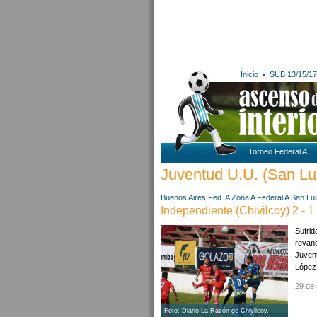
Inicio
SUB 13/15/17
Torneo Federal A
Juventud U.U. (San Luis
Buenos Aires
Fed. A Zona A
Federal A
San Lui
Independiente (Chivilcoy) 2 - 1
Sufrid
revanc
Juvent
López;
29 de 
Foto: Diario La Razón de Chivilcoy.