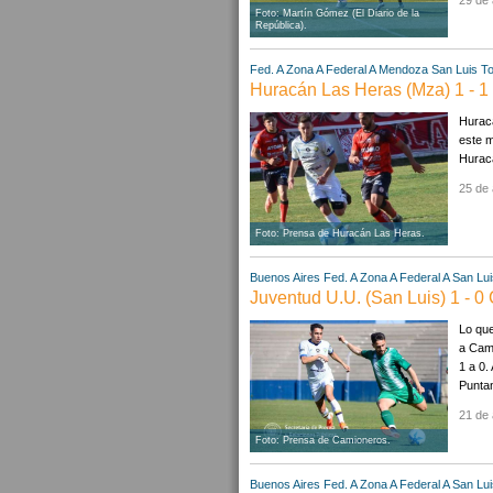
29 de 
Foto: Martín Gómez (El Diario de la
República).
Fed. A Zona A
Federal A
Mendoza
San Luis
To
Huracán Las Heras (Mza) 1 - 1
Hurac
este m
Huracá
25 de 
Foto: Prensa de Huracán Las Heras.
Buenos Aires
Fed. A Zona A
Federal A
San Lui
Juventud U.U. (San Luis) 1 - 
Lo que
a Cami
1 a 0.
Puntan
21 de 
Foto: Prensa de Camioneros.
Buenos Aires
Fed. A Zona A
Federal A
San Lui