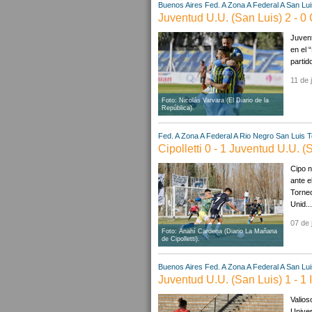
Buenos Aires
Fed. A Zona A
Federal A
San Lui
Juventud U.U. (San Luis) 2 - 0
Juvent
en el 
partid
11 de 
Foto: Nicolás Varvara (El Diario de la
República).
Fed. A Zona A
Federal A
Rio Negro
San Luis
T
Cipolletti 0 - 1 Juventud U.U. (
Cipo n
ante e
Torneo
Unid...
07 de 
Foto: Anahí Cardena (Diario La Mañana
de Cipolletti).
Buenos Aires
Fed. A Zona A
Federal A
San Lui
Juventud U.U. (San Luis) 1 - 1 
Valios
Univer