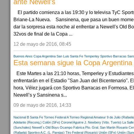
ante Newell's
El partido comienza a las 19:30 y lo televisa TyC Spo
Briane-La Nueva. Sansinena, que pasa un buen moment
dar la sorpresa esta noche al enfrentar a Newell's Old B
32vos de final de la Copa ...
12 de mayo de 2016, 08:45
Buenos Aires
Copa Argentina
San Luis
Santa Fe
Temperley
Sportivo Barracas
Sans
Esta semana sigue la Copa Argentina 
Este Martes a las 21:10 horas, Temperley y Estudiantes
enfrentarán en el Estadio "San Juan del Bicentenario". E
hora, Vélez jugará con Sportivo Barracas en Formosa. El
Newell’s y Sansinena s...
09 de mayo de 2016, 14:33
Nacional B
Santa Fe
Torneo Federal A
Torneo Regional Amateur
9 de Julio (Rafaela
Adelante (Reconq.)
Colón (SFe)
Coronel Aguirre
J. Newbery (Vdo. Tuerto)
La Sall
(Sunchales)
Newell´s Old Boys
Ocampo Fabrica
Pto. Gral. San Martin
Rosario Cen
(Rafaela)
Sportivo A.C. (L. Parejas)
Tiro Federal (Rosario)
Unión (SFe)
Unión (Sun