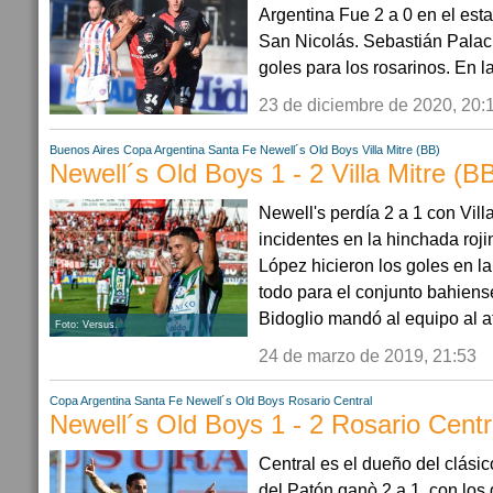
Argentina Fue 2 a 0 en el est
San Nicolás. Sebastián Palac
goles para los rosarinos. En l
23 de diciembre de 2020, 20:
Buenos Aires
Copa Argentina
Santa Fe
Newell´s Old Boys
Villa Mitre (BB)
Newell´s Old Boys 1 - 2 Villa Mitre (B
Newell's perdía 2 a 1 con Vill
incidentes en la hinchada roj
López hicieron los goles en la
todo para el conjunto bahiens
Bidoglio mandó al equipo al at
Foto: Versus.
24 de marzo de 2019, 21:53
Copa Argentina
Santa Fe
Newell´s Old Boys
Rosario Central
Newell´s Old Boys 1 - 2 Rosario Centr
Central es el dueño del clásico
del Patón ganò 2 a 1, con los