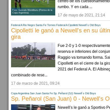
centro de los cuestionamiento
rumbo. Y en cada ...
Foto: Gonzalo Mendiburu (Prensa de la
Copa Argentina).
17 de mayo de 2021, 21:14
Federal A
Rio Negro
Santa Fe
Torneo Federal A
Cipolletti
Newell´s Old Boys
Cipolletti le ganó a Newell's en su últ
gira
Fue 2-0 y 1-0 respectivament
reserva e inferiores del conju
Raggio va tomando forma. Sal
Cipolletti en el cierre de la g
2021 del Federal A. El Albineg
combinado de rese...
17 de marzo de 2021, 09:24
Copa Argentina
San Juan
Santa Fe
Sp. Peñarol (SJ)
Newell´s Old Boys
Sp. Peñarol (San Juan) 0 - Newell's O
Newell's le ganó a Sportivo 