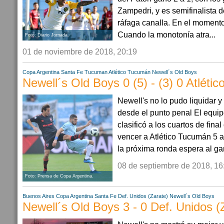
Zampedri, y es semifinalista 
ráfaga canalla. En el momento
Cuando la monotonía atra...
Foto: Diario Jornada.
01 de noviembre de 2018, 20:19
Copa Argentina
Santa Fe
Tucuman
Atlético Tucumán
Newell´s Old Boys
Newell´s Old Boys 0 (5) - (3) 0 Atlét
Newell's no lo pudo liquidar y
desde el punto penal El equi
clasificó a los cuartos de fina
vencer a Atlético Tucumán 5 a 
la próxima ronda espera al gan
08 de septiembre de 2018, 16
Foto: Prensa de Copa Argentina.
Buenos Aires
Copa Argentina
Santa Fe
Def. Unidos (Zarate)
Newell´s Old Boys
Newell´s Old Boys 3 - 0 Def. Unidos (