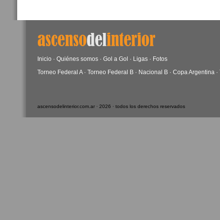
Inicio
·
Quiénes somos
·
Gol a Gol
·
Ligas
·
Fotos
Torneo Federal A
·
Torneo Federal B
·
Nacional B
·
Copa Argentina
·
ascensodelinterior.com.ar · 2026 · todos los derechos reservados