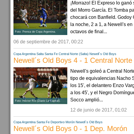
¡Morrazo! El Expreso lo ganó 
del Morro García. El Tomba pa
chocará con Banfield. Godoy 
la noche, 2 a 1, a Newell's en
octavos de final...
Foto: Prensa de Copa Argentina.
06 de septiembre de 2017, 00:22
Copa Argentina
Salta
Santa Fe
Central Norte (Salta)
Newell´s Old Boys
Newell´s Old Boys 4 - 1 Central Norte 
Newell's goleó a Central Nort
tipo de equivalencias Nacho S
los 15', el delantero Enzo Var
a los 45', y el Negro Domíngue
Socco amplió...
Foto: Héctor Río (Diario La Capital).
12 de junio de 2017, 01:02
Copa Argentina
Santa Fe
Deportivo Morón
Newell´s Old Boys
Newell´s Old Boys 0 - 1 Dep. Morón