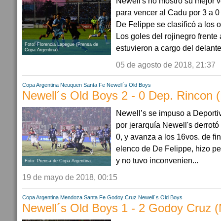
Newell's no mostró su mejor v
para vencer al Cadu por 3 a 0 
De Felippe se clasificó a los 
Los goles del rojinegro frent
Foto: Florencia Lapegue (Prensa de
estuvieron a cargo del delanter
Copa Argentina).
05 de agosto de 2018, 21:37
Copa Argentina
Neuquen
Santa Fe
Newell´s Old Boys
Newell´s Old Boys 2 - 0 Dep. Rincon 
Newell’s se impuso a Deporti
por jerarquía Newell's derrotó
0, y avanza a los 16vos. de fi
elenco de De Felippe, hizo pes
y no tuvo inconvenien...
Foto: Prensa de Copa Argentina.
19 de mayo de 2018, 00:15
Copa Argentina
Mendoza
Santa Fe
Godoy Cruz
Newell´s Old Boys
Newell´s Old Boys 1 - 2 Godoy Cruz 