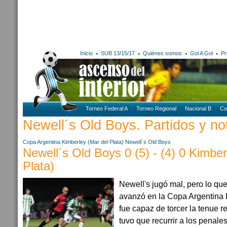
Inicio
SUB 13/15/17
Quiénes somos
Gol A Gol
Pr
Torneo Federal A
Torneo Regional
Nacional B
Co
Newell´s Old Boys. Partidos y not
Copa Argentina
Kimberley (Mar del Plata)
Newell´s Old Boys
Newell´s Old Boys 0 (5) - (4) 0 Kimber
Plata)
Newell's jugó mal, pero lo que 
avanzó en la Copa Argentina E
fue capaz de torcer la tenue r
tuvo que recurrir a los penales