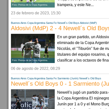
trampera, y este Ne...
Foto: Prensa de la Copa Argentina.
23 de febrero de 2023, 15:30
Buenos Aires
Copa Argentina
Santa Fe
Newell´s Old Boys
Aldosivi (MdP)
Aldosivi (MdP) 2 - 4 Newell´s Old Boy
En un gran partido, un Aldosi
eliminado de la Copa Argenti
Nicolás, el "Tiburón" fue de 
titulares del equipo rosarino,
clasificar a los octavos de final.
Foto: Prensa de la Copa Argentina.
06 de agosto de 2022, 08:29
Buenos Aires
Copa Argentina
Santa Fe
Sarmiento (Junín)
Newell´s Old Boys
Newell´s Old Boys 0 - 1 Sarmiento (Ju
Newell's jugó un partido para 
la Copa Argentina El rojinegr
Junín por 1 a 0 y el Mono Bur