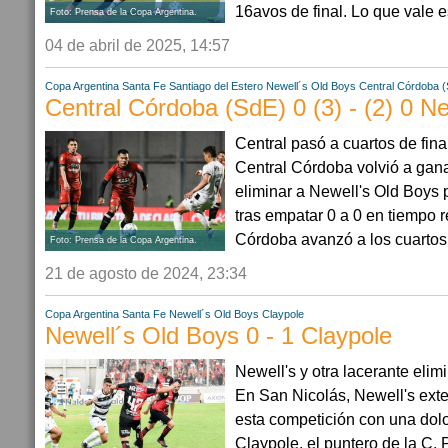
16avos de final. Lo que vale es 
Foto: Prensa de la Copa Argentina.
04 de abril de 2025, 14:57
Copa Argentina
Santa Fe
Santiago del Estero
Newell´s Old Boys
Central Córdoba 
Central Córdoba (SdE) 0 (3) - (2) 0 N
Central pasó a cuartos de fin
Central Córdoba volvió a gan
eliminar a Newell's Old Boys p
tras empatar 0 a 0 en tiempo 
Córdoba avanzó a los cuartos d
Foto: Prensa de la Copa Argentina.
21 de agosto de 2024, 23:34
Copa Argentina
Santa Fe
Newell´s Old Boys
Claypole
Newell´s Old Boys 0 - 1 Claypole
Newell's y otra lacerante eli
En San Nicolás, Newell's ext
esta competición con una dolo
Claypole, el puntero de la C. 