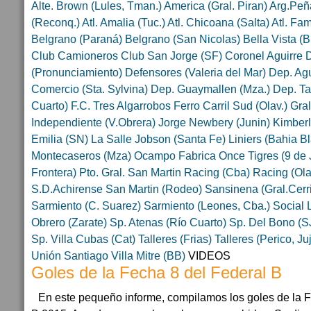
Alte. Brown (Lules, Tman.)
America (Gral. Piran)
Arg.Peñ
(Reconq.)
Atl. Amalia (Tuc.)
Atl. Chicoana (Salta)
Atl. Fam
Belgrano (Paraná)
Belgrano (San Nicolas)
Bella Vista (
Club Camioneros
Club San Jorge (SF)
Coronel Aguirre
(Pronunciamiento)
Defensores (Valeria del Mar)
Dep. Agu
Comercio (Sta. Sylvina)
Dep. Guaymallen (Mza.)
Dep. T
Cuarto)
F.C. Tres Algarrobos
Ferro Carril Sud (Olav.)
Gral
Independiente (V.Obrera)
Jorge Newbery (Junin)
Kimberl
Emilia (SN)
La Salle Jobson (Santa Fe)
Liniers (Bahia B
Montecaseros (Mza)
Ocampo Fabrica
Once Tigres (9 de 
Frontera)
Pto. Gral. San Martin
Racing (Cba)
Racing (Ola
S.D.Achirense
San Martin (Rodeo)
Sansinena (Gral.Cerri
Sarmiento (C. Suarez)
Sarmiento (Leones, Cba.)
Social 
Obrero (Zarate)
Sp. Atenas (Río Cuarto)
Sp. Del Bono (S
Sp. Villa Cubas (Cat)
Talleres (Frias)
Talleres (Perico, Ju
Unión Santiago
Villa Mitre (BB)
VIDEOS
Goles de la Fecha 8 del Federal B
En este pequeño informe, compilamos los goles de la 