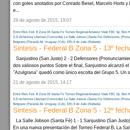
con goles anotados por Conrado Besel, Marcelo Horts y
e...
29 de agosto de 2015, 19:07
Entre Rios
Fed. B Zona 05
Santa Fe
Torneo Regional Amateur
Viale FBC
Sp. Ben H
S.D.Achirense
Libertad (Concordia)
La Salle Jobson (Santa Fe)
Defensores (Pronu
Belgrano (Paraná)
Atl. Uruguay (CdU, ER)
9 de Julio (Rafaela)
Sintesis - Federal B Zona 5 - 13º fech
Sanjustino (San Justo) 2 - 2 Defensores (Pronunciam
dos valiosos puntos Sobre el final, Sanjustino alcanzó el 
"Azulgrana" quedó como único escolta del Grupo 5. Un sa
21 de agosto de 2015, 14:17
Entre Rios
Fed. B Zona 05
Santa Fe
Torneo Regional Amateur
Viale FBC
Sp. Ben H
S.D.Achirense
Libertad (Concordia)
La Salle Jobson (Santa Fe)
Defensores (Pronu
Belgrano (Paraná)
Atl. Uruguay (CdU, ER)
9 de Julio (Rafaela)
Sintesis - Federal B Zona 5 - 12º fech
La Salle Jobson (Santa Fé) 1 - 1 Sanjustino (San Just
En una nueva presentación del Torneo Federal B, La Sall