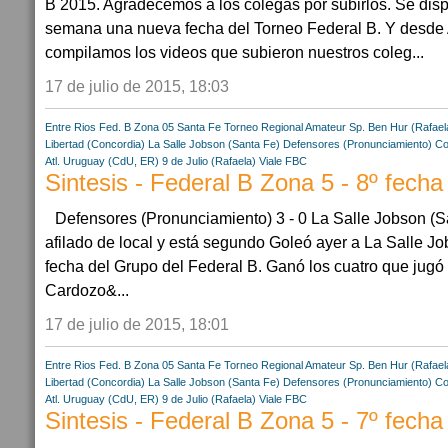
B 2015. Agradecemos a los colegas por subirlos. Se disp
semana una nueva fecha del Torneo Federal B. Y desde A
compilamos los videos que subieron nuestros coleg...
17 de julio de 2015, 18:03
Entre Rios
Fed. B Zona 05
Santa Fe
Torneo Regional Amateur
Sp. Ben Hur (Rafael
Libertad (Concordia)
La Salle Jobson (Santa Fe)
Defensores (Pronunciamiento)
Co
Atl. Uruguay (CdU, ER)
9 de Julio (Rafaela)
Viale FBC
Sintesis - Federal B Zona 5 - 8º fecha
Defensores (Pronunciamiento) 3 - 0 La Salle Jobson 
afilado de local y está segundo Goleó ayer a La Salle Jo
fecha del Grupo del Federal B. Ganó los cuatro que jugó
Cardozo&...
17 de julio de 2015, 18:01
Entre Rios
Fed. B Zona 05
Santa Fe
Torneo Regional Amateur
Sp. Ben Hur (Rafael
Libertad (Concordia)
La Salle Jobson (Santa Fe)
Defensores (Pronunciamiento)
Co
Atl. Uruguay (CdU, ER)
9 de Julio (Rafaela)
Viale FBC
Sintesis - Federal B Zona 5 - 7º fecha