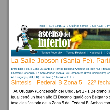
Inicio
SUB 13/15/17
Quiénes somos
Gol A Gol
Pr
Torneo Federal A
Torneo Regional
Nacional B
Co
La Salle Jobson (Santa Fe). Parti
Entre Rios
Fed. B Zona 05
Santa Fe
Torneo Regional Amateur
Sp. Ben Hur (Rafael
Libertad (Concordia)
La Salle Jobson (Santa Fe)
Defensores (Pronunciamiento)
Co
Atl. Uruguay (CdU, ER)
9 de Julio (Rafaela)
Viale FBC
Sintesis - Federal B Zona 5 - 22º fech
At. Uruguay (Concepción del Uruguay) 1 - 1 Belgrano (
igual cerró un buen año El Decano igualó con Belgrano d
fase clasificatoria de la Zona 5 del Federal B. Ambos comp