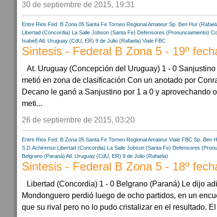
30 de septiembre de 2015, 19:31
Entre Rios
Fed. B Zona 05
Santa Fe
Torneo Regional Amateur
Sp. Ben Hur (Rafael
Libertad (Concordia)
La Salle Jobson (Santa Fe)
Defensores (Pronunciamiento)
Co
Isabel)
Atl. Uruguay (CdU, ER)
9 de Julio (Rafaela)
Viale FBC
Sintesis - Federal B Zona 5 - 19º fech
At. Uruguay (Concepción del Uruguay) 1 - 0 Sanjustino 
metió en zona de clasificación Con un anotado por Conra
Decano le ganó a Sanjustino por 1 a 0 y aprovechando ot
meti...
26 de septiembre de 2015, 03:20
Entre Rios
Fed. B Zona 05
Santa Fe
Torneo Regional Amateur
Viale FBC
Sp. Ben H
S.D.Achirense
Libertad (Concordia)
La Salle Jobson (Santa Fe)
Defensores (Pronu
Belgrano (Paraná)
Atl. Uruguay (CdU, ER)
9 de Julio (Rafaela)
Sintesis - Federal B Zona 5 - 18º fech
Libertad (Concordia) 1 - 0 Belgrano (Paraná) Le dijo ad
Mondonguero perdió luego de ocho partidos, en un encue
que su rival pero no lo pudo cristalizar en el resultado. El