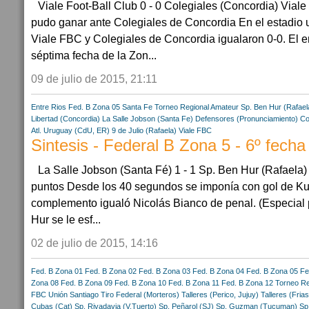
Viale Foot-Ball Club 0 - 0 Colegiales (Concordia) Via
pudo ganar ante Colegiales de Concordia En el estadio 
Viale FBC y Colegiales de Concordia igualaron 0-0. El en
séptima fecha de la Zon...
09 de julio de 2015, 21:11
Entre Rios
Fed. B Zona 05
Santa Fe
Torneo Regional Amateur
Sp. Ben Hur (Rafael
Libertad (Concordia)
La Salle Jobson (Santa Fe)
Defensores (Pronunciamiento)
Co
Atl. Uruguay (CdU, ER)
9 de Julio (Rafaela)
Viale FBC
Sintesis - Federal B Zona 5 - 6º fecha
La Salle Jobson (Santa Fé) 1 - 1 Sp. Ben Hur (Rafaela)
puntos Desde los 40 segundos se imponía con gol de Kum
complemento igualó Nicolás Bianco de penal. (Especial
Hur se le esf...
02 de julio de 2015, 14:16
Fed. B Zona 01
Fed. B Zona 02
Fed. B Zona 03
Fed. B Zona 04
Fed. B Zona 05
Fe
Zona 08
Fed. B Zona 09
Fed. B Zona 10
Fed. B Zona 11
Fed. B Zona 12
Torneo Re
FBC
Unión Santiago
Tiro Federal (Morteros)
Talleres (Perico, Jujuy)
Talleres (Frias
Cubas (Cat)
Sp. Rivadavia (V.Tuerto)
Sp. Peñarol (SJ)
Sp. Guzman (Tucuman)
Sp