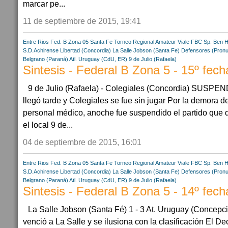
marcar pe...
11 de septiembre de 2015, 19:41
Entre Rios
Fed. B Zona 05
Santa Fe
Torneo Regional Amateur
Viale FBC
Sp. Ben H
S.D.Achirense
Libertad (Concordia)
La Salle Jobson (Santa Fe)
Defensores (Pronu
Belgrano (Paraná)
Atl. Uruguay (CdU, ER)
9 de Julio (Rafaela)
Sintesis - Federal B Zona 5 - 15º fech
9 de Julio (Rafaela) - Colegiales (Concordia) SUSPEND
llegó tarde y Colegiales se fue sin jugar Por la demora d
personal médico, anoche fue suspendido el partido que 
el local 9 de...
04 de septiembre de 2015, 16:01
Entre Rios
Fed. B Zona 05
Santa Fe
Torneo Regional Amateur
Viale FBC
Sp. Ben H
S.D.Achirense
Libertad (Concordia)
La Salle Jobson (Santa Fe)
Defensores (Pronu
Belgrano (Paraná)
Atl. Uruguay (CdU, ER)
9 de Julio (Rafaela)
Sintesis - Federal B Zona 5 - 14º fech
La Salle Jobson (Santa Fé) 1 - 3 At. Uruguay (Concepci
venció a La Salle y se ilusiona con la clasificación El D