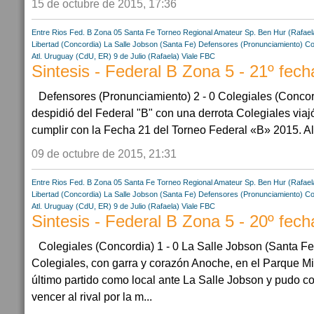
15 de octubre de 2015, 17:36
Entre Rios
Fed. B Zona 05
Santa Fe
Torneo Regional Amateur
Sp. Ben Hur (Rafael
Libertad (Concordia)
La Salle Jobson (Santa Fe)
Defensores (Pronunciamiento)
Co
Atl. Uruguay (CdU, ER)
9 de Julio (Rafaela)
Viale FBC
Sintesis - Federal B Zona 5 - 21º fech
Defensores (Pronunciamiento) 2 - 0 Colegiales (Conco
despidió del Federal "B" con una derrota Colegiales via
cumplir con la Fecha 21 del Torneo Federal «B» 2015. All
09 de octubre de 2015, 21:31
Entre Rios
Fed. B Zona 05
Santa Fe
Torneo Regional Amateur
Sp. Ben Hur (Rafael
Libertad (Concordia)
La Salle Jobson (Santa Fe)
Defensores (Pronunciamiento)
Co
Atl. Uruguay (CdU, ER)
9 de Julio (Rafaela)
Viale FBC
Sintesis - Federal B Zona 5 - 20º fech
Colegiales (Concordia) 1 - 0 La Salle Jobson (Santa Fe
Colegiales, con garra y corazón Anoche, en el Parque Mi
último partido como local ante La Salle Jobson y pudo co
vencer al rival por la m...