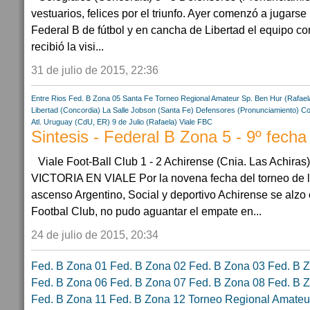
vestuarios, felices por el triunfo. Ayer comenzó a jugars
Federal B de fútbol y en cancha de Libertad el equipo c
recibió la visi...
31 de julio de 2015, 22:36
Entre Rios
Fed. B Zona 05
Santa Fe
Torneo Regional Amateur
Sp. Ben Hur (Rafael
Libertad (Concordia)
La Salle Jobson (Santa Fe)
Defensores (Pronunciamiento)
Co
Atl. Uruguay (CdU, ER)
9 de Julio (Rafaela)
Viale FBC
Sintesis - Federal B Zona 5 - 9º fecha
Viale Foot-Ball Club 1 - 2 Achirense (Cnia. Las Ach
VICTORIA EN VIALE Por la novena fecha del torneo de la
ascenso Argentino, Social y deportivo Achirense se alzo c
Footbal Club, no pudo aguantar el empate en...
24 de julio de 2015, 20:34
Fed. B Zona 01
Fed. B Zona 02
Fed. B Zona 03
Fed. B 
Fed. B Zona 06
Fed. B Zona 07
Fed. B Zona 08
Fed. B 
Fed. B Zona 11
Fed. B Zona 12
Torneo Regional Amateu