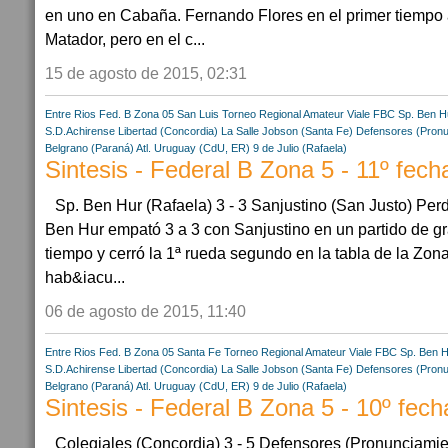
en uno en Cabaña. Fernando Flores en el primer tiempo 
Matador, pero en el c...
15 de agosto de 2015, 02:31
Entre Rios
Fed. B Zona 05
San Luis
Torneo Regional Amateur
Viale FBC
Sp. Ben H
S.D.Achirense
Libertad (Concordia)
La Salle Jobson (Santa Fe)
Defensores (Pronu
Belgrano (Paraná)
Atl. Uruguay (CdU, ER)
9 de Julio (Rafaela)
Sintesis - Federal B Zona 5 - 11º fech
Sp. Ben Hur (Rafaela) 3 - 3 Sanjustino (San Justo) Perd
Ben Hur empató 3 a 3 con Sanjustino en un partido de gr
tiempo y cerró la 1ª rueda segundo en la tabla de la Zona
hab&iacu...
06 de agosto de 2015, 11:40
Entre Rios
Fed. B Zona 05
Santa Fe
Torneo Regional Amateur
Viale FBC
Sp. Ben H
S.D.Achirense
Libertad (Concordia)
La Salle Jobson (Santa Fe)
Defensores (Pronu
Belgrano (Paraná)
Atl. Uruguay (CdU, ER)
9 de Julio (Rafaela)
Sintesis - Federal B Zona 5 - 10º fech
Colegiales (Concordia) 3 - 5 Defensores (Pronunciamie