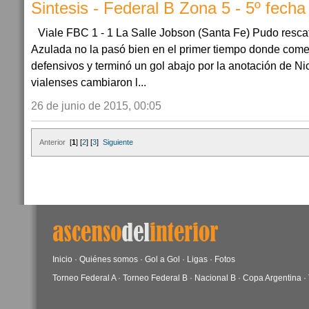
Sintesis - Federal B Zona 5 - 5º fecha
Viale FBC 1 - 1 La Salle Jobson (Santa Fe) Pudo resc
Azulada no la pasó bien en el primer tiempo donde come
defensivos y terminó un gol abajo por la anotación de Ni
vialenses cambiaron l...
26 de junio de 2015, 00:05
Anterior
[
1
] [
2
] [
3
]
Siguiente
Inicio
·
Quiénes somos
·
Gol a Gol
·
Ligas
·
Fotos
Torneo Federal A
·
Torneo Federal B
·
Nacional B
·
Copa Argentina
·