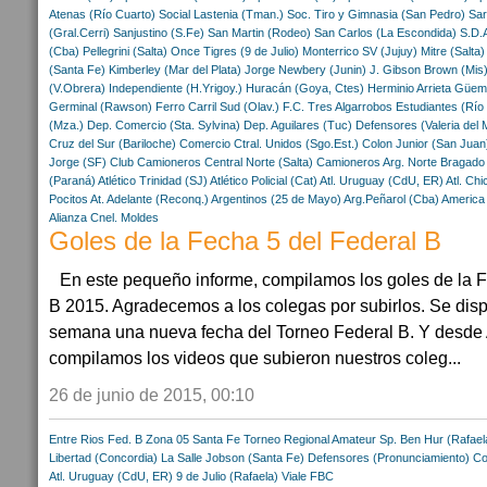
Atenas (Río Cuarto)
Social Lastenia (Tman.)
Soc. Tiro y Gimnasia (San Pedro)
Sar
(Gral.Cerri)
Sanjustino (S.Fe)
San Martin (Rodeo)
San Carlos (La Escondida)
S.D.
(Cba)
Pellegrini (Salta)
Once Tigres (9 de Julio)
Monterrico SV (Jujuy)
Mitre (Salta)
(Santa Fe)
Kimberley (Mar del Plata)
Jorge Newbery (Junin)
J. Gibson Brown (Mis
(V.Obrera)
Independiente (H.Yrigoy.)
Huracán (Goya, Ctes)
Herminio Arrieta
Güem
Germinal (Rawson)
Ferro Carril Sud (Olav.)
F.C. Tres Algarrobos
Estudiantes (Río
(Mza.)
Dep. Comercio (Sta. Sylvina)
Dep. Aguilares (Tuc)
Defensores (Valeria del 
Cruz del Sur (Bariloche)
Comercio Ctral. Unidos (Sgo.Est.)
Colon Junior (San Juan
Jorge (SF)
Club Camioneros
Central Norte (Salta)
Camioneros Arg. Norte
Bragado
(Paraná)
Atlético Trinidad (SJ)
Atlético Policial (Cat)
Atl. Uruguay (CdU, ER)
Atl. Chi
Pocitos
At. Adelante (Reconq.)
Argentinos (25 de Mayo)
Arg.Peñarol (Cba)
America 
Alianza Cnel. Moldes
Goles de la Fecha 5 del Federal B
En este pequeño informe, compilamos los goles de la 
B 2015. Agradecemos a los colegas por subirlos. Se disp
semana una nueva fecha del Torneo Federal B. Y desde A
compilamos los videos que subieron nuestros coleg...
26 de junio de 2015, 00:10
Entre Rios
Fed. B Zona 05
Santa Fe
Torneo Regional Amateur
Sp. Ben Hur (Rafael
Libertad (Concordia)
La Salle Jobson (Santa Fe)
Defensores (Pronunciamiento)
Co
Atl. Uruguay (CdU, ER)
9 de Julio (Rafaela)
Viale FBC