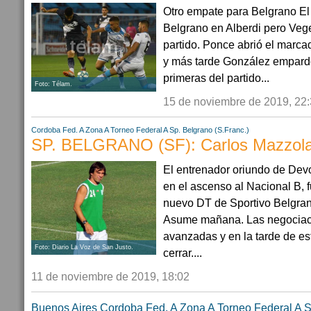
Otro empate para Belgrano El 
Belgrano en Alberdi pero Veget
partido. Ponce abrió el marca
y más tarde González empardó
primeras del partido...
Foto: Télam.
15 de noviembre de 2019, 22
Cordoba
Fed. A Zona A
Torneo Federal A
Sp. Belgrano (S.Franc.)
SP. BELGRANO (SF): Carlos Mazzola
El entrenador oriundo de Devot
en el ascenso al Nacional B, 
nuevo DT de Sportivo Belgran
Asume mañana. Las negociac
avanzadas y en la tarde de es
Foto: Diario La Voz de San Justo.
cerrar....
11 de noviembre de 2019, 18:02
Buenos Aires
Cordoba
Fed. A Zona A
Torneo Federal A
S