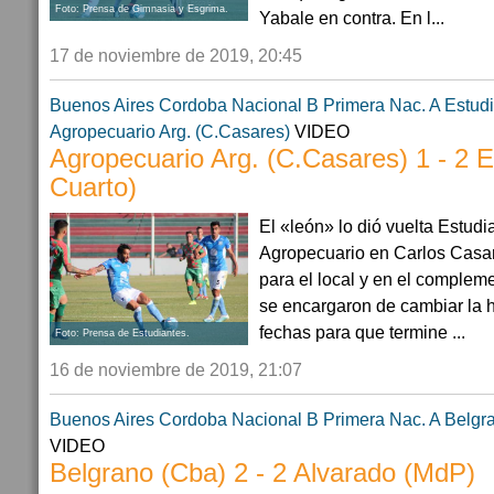
Foto: Prensa de Gimnasia y Esgrima.
Yabale en contra. En l...
17 de noviembre de 2019, 20:45
Buenos Aires
Cordoba
Nacional B
Primera Nac. A
Estudi
Agropecuario Arg. (C.Casares)
VIDEO
Agropecuario Arg. (C.Casares) 1 - 2 E
Cuarto)
El «león» lo dió vuelta Estudi
Agropecuario en Carlos Casar
para el local y en el complem
se encargaron de cambiar la hi
fechas para que termine ...
Foto: Prensa de Estudiantes.
16 de noviembre de 2019, 21:07
Buenos Aires
Cordoba
Nacional B
Primera Nac. A
Belgr
VIDEO
Belgrano (Cba) 2 - 2 Alvarado (MdP)