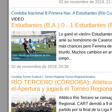
02 de noviembre de 2019, 21
Cordoba
Nacional B
Primera Nac. A
Estudiantes (Río Cu
VIDEO
Estudiantes (B.A.) 0 - 1 Estudiantes (
Lo ganó el «león» Estudiante
ante su homónimo de Caseros 
más chances pero Ferreira de 
triunfo. Muchos cambios en am
Foto: Prensa de Estudiantes de Río
juego...
Cuarto.
02 de noviembre de 2019, 20:38
Cordoba
Torneo Federal C
Torneo Regional
Torneo Regional Amateur
RÍO TERCERO (CÓRDOBA): Atlético 
el Apertura y jugará el Torneo Regiona
Atlético Río Tercero se consa
Regional. CART derrotó a 9 de
partido por la final de la Liga