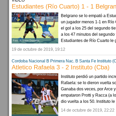
VIDEO
Estudiantes (Río Cuarto) 1 - 1 Belgra
Belgrano se lo empató a Estud
un jugador menos 1-1 en Río 
el gol a los 25 del segundo t
a los 47 minutos del segundo 
Estudiantes de Río Cuarto le 
Foto: Al Toque Deportes.
19 de octubre de 2019, 19:12
Cordoba
Nacional B
Primera Nac. B
Santa Fe
Instituto (
Atletico Rafaela 3 - 2 Instituto (Cba)
Instituto perdió un partido incr
Rafaela: se lo dieron vuelta s
Ganaba dos veces, por Arce y 
empataron Protti y Racca (a lo
dio vuelta a los 50. Instituto le
14 de octubre de 2019, 22:22