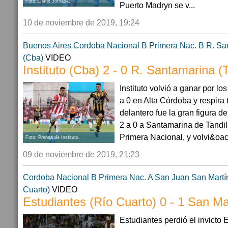
Foto: Diario Jornada.
Puerto Madryn se v...
10 de noviembre de 2019, 19:24
Buenos Aires
Cordoba
Nacional B
Primera Nac. B
R. Sa
(Cba)
VIDEO
Instituto (Cba) 2 - 0 R. Santamarina (T
Instituto volvió a ganar por l
a 0 en Alta Córdoba y respira 
delantero fue la gran figura de 
2 a 0 a Santamarina de Tandil
Primera Nacional, y volvi&oac.
Foto: Prensa de Instituto.
09 de noviembre de 2019, 21:23
Cordoba
Nacional B
Primera Nac. A
San Juan
San Martí
Cuarto)
VIDEO
Estudiantes (Río Cuarto) 0 - 1 San Ma
Estudiantes perdió el invicto 