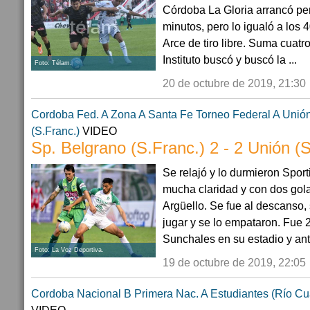
Córdoba La Gloria arrancó pe
minutos, pero lo igualó a los 
Arce de tiro libre. Suma cuatro
Instituto buscó y buscó la ...
Foto: Télam.
20 de octubre de 2019, 21:30
Cordoba
Fed. A Zona A
Santa Fe
Torneo Federal A
Unión
(S.Franc.)
VIDEO
Sp. Belgrano (S.Franc.) 2 - 2 Unión (
Se relajó y lo durmieron Sport
mucha claridad y con dos gol
Argüello. Se fue al descanso, 
jugar y se lo empataron. Fue 
Sunchales en su estadio y ante
Foto: La Voz Deportiva.
19 de octubre de 2019, 22:05
Cordoba
Nacional B
Primera Nac. A
Estudiantes (Río Cu