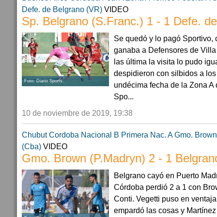
Defe. de Belgrano (VR)
VIDEO
Sp. Belgrano (S.Franc.) 1 - 1 Defe. d
Se quedó y lo pagó Sportivo, 
ganaba a Defensores de Villa
las última la visita lo pudo ig
despidieron con silbidos a los
Foto: Diario Sports.
undécima fecha de la Zona A 
Spo...
10 de noviembre de 2019, 19:38
Chubut
Cordoba
Nacional B
Primera Nac. A
Gmo. Brown 
(Cba)
VIDEO
Gmo. Brown (P.Madryn) 2 - 1 Belgran
Belgrano cayó en Puerto Madr
Córdoba perdió 2 a 1 con Bro
Conti. Vegetti puso en ventaja
empardó las cosas y Martínez m