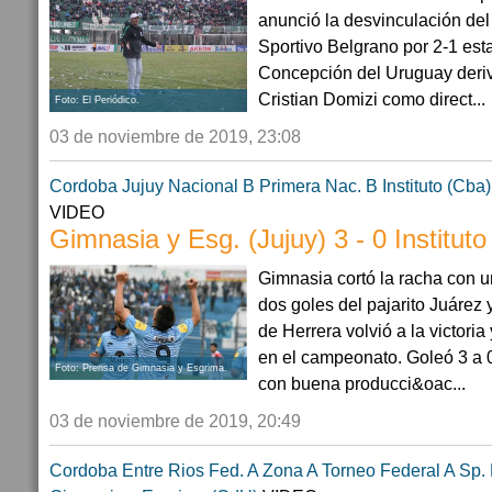
anunció la desvinculación del
Sportivo Belgrano por 2-1 est
Concepción del Uruguay deriv
Cristian Domizi como direct...
Foto: El Periódico.
03 de noviembre de 2019, 23:08
Cordoba
Jujuy
Nacional B
Primera Nac. B
Instituto (Cba)
VIDEO
Gimnasia y Esg. (Jujuy) 3 - 0 Instituto
Gimnasia cortó la racha con u
dos goles del pajarito Juárez
de Herrera volvió a la victori
en el campeonato. Goleó 3 a 0
Foto: Prensa de Gimnasia y Esgrima.
con buena producci&oac...
03 de noviembre de 2019, 20:49
Cordoba
Entre Rios
Fed. A Zona A
Torneo Federal A
Sp. 