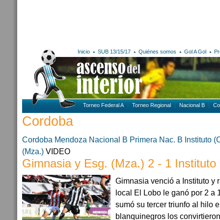
Inicio
SUB 13/15/17
Quiénes somos
Gol A Gol
Pr
Torneo Federal A
Torneo Regional
Nacional B
Co
Cordoba
Cordoba
Mendoza
Nacional B
Primera Nac. B
Instituto 
(Mza.)
VIDEO
Gimnasia y Esg. (Mza.) 2 - 1 Instituto
Gimnasia venció a Instituto y r
local El Lobo le ganó por 2 a 
sumó su tercer triunfo al hilo
blanquinegros los convirtier