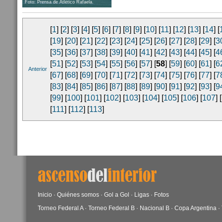
Foto: Prensa de Atlético Rafaela.
[
1
] [
2
] [
3
] [
4
] [
5
] [
6
] [
7
] [
8
] [
9
] [
10
] [
11
] [
12
] [
13
] [
14
] [
[
19
] [
20
] [
21
] [
22
] [
23
] [
24
] [
25
] [
26
] [
27
] [
28
] [
29
] [
3
[
35
] [
36
] [
37
] [
38
] [
39
] [
40
] [
41
] [
42
] [
43
] [
44
] [
45
] [
4
[
51
] [
52
] [
53
] [
54
] [
55
] [
56
] [
57
] [
58
] [
59
] [
60
] [
61
] [
6
Anterior
[
67
] [
68
] [
69
] [
70
] [
71
] [
72
] [
73
] [
74
] [
75
] [
76
] [
77
] [
7
[
83
] [
84
] [
85
] [
86
] [
87
] [
88
] [
89
] [
90
] [
91
] [
92
] [
93
] [
9
[
99
] [
100
] [
101
] [
102
] [
103
] [
104
] [
105
] [
106
] [
107
] [
[
111
] [
112
] [
113
]
Inicio
·
Quiénes somos
·
Gol a Gol
·
Ligas
·
Fotos
Torneo Federal A
·
Torneo Federal B
·
Nacional B
·
Copa Argentina
·