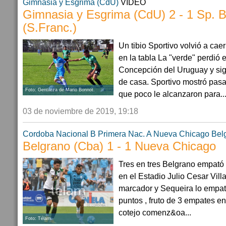
Gimnasia y Esgrima (CdU)
VIDEO
Gimnasia y Esgrima (CdU) 2 - 1 Sp. 
(S.Franc.)
Un tibio Sportivo volvió a cae
en la tabla La "verde" perdió
Concepción del Uruguay y sig
de casa. Sportivo mostró pasa
Foto: Gentileza de Mario Bonnot.
que poco le alcanzaron para..
03 de noviembre de 2019, 19:18
Cordoba
Nacional B
Primera Nac. A
Nueva Chicago
Bel
Belgrano (Cba) 1 - 1 Nueva Chicago
Tres en tres Belgrano empató
en el Estadio Julio Cesar Vill
marcador y Sequeira lo empat
puntos , fruto de 3 empates en 
cotejo comenz&oa...
Foto: Télam.