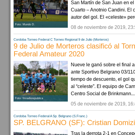
San Martín de San Juan en el
Cuarto – Anotnio Candini. El c
autor del gol. El «celeste» perd
Foto: Mundo D.
08 de noviembre de 2019, 23
Cordoba
Torneo Federal C
Torneo Regional
9 de Julio (Morteros)
9 de Julio de Morteros clasificó al To
Federal Amateur 2020
Nueve le ganó sobre el final a 
ante Sportivo Belgrano 03/11/
tiempo de descuento, el gol que
al “celeste”. El equipo de Ca
Centro Social de Brinkmann...
Foto: fmradiorepublica
05 de noviembre de 2019, 16
Cordoba
Torneo Federal A
Sp. Belgrano (S.Franc.)
SP. BELGRANO (SF): Cristian Domizi 
Tras la derrota 2-1 en Concep