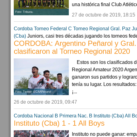
una histórica final Club Atléti
Foto: Tribuna.
27 de octubre de 2019, 18:15
Cordoba
Torneo Federal C
Torneo Regional
Gral. Paz Ju
(Cba)
Juniors, casi tres décadas jugando los torneos fed
CORDOBA: Argentino Peñarol y Gral.
clasificaron al Torneo Regional 2020
Estos son los clasificados d
Regional Amateur 2020 Argent
ganaron sus partidos y lograr
tenía su lugar. Los resultad
¡...
Foto: Twitter @CAAPenarol
26 de octubre de 2019, 09:47
Cordoba
Nacional B
Primera Nac. B
Instituto (Cba)
All B
Instituto (Cba) 1 - 1 All Boys
Instituto no puede ganar: emp