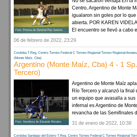
No se sacaron ventaja En la f
Centro, Argentino de Monte M
igualaron sin goles por lo que
abierta. POR KAREN VIDELA 
El encuentro se llevó a cabo en
Foto: Prensa de General Paz Juniors.
06 de febrero de 2022, 23:29
Cordoba
T.Reg. Centro
Torneo Federal C
Torneo Regional
Torneo Regional Amateu
(Monte Maíz, Cba)
Argentino (Monte Maíz, Cba) 4 - 1 Sp.
Tercero)
Argentino de Monte Maíz aplas
Río Tercero y alcanzó la fina
un equipo que avasalla a sus 
infernal es Argentino de Monte
revancha de las Semifinales de
31 de enero de 2022, 10:38
Foto: Gentileza de Eduardo Morales.
Cordoba
Santiago del Estero
T.Reg. Centro
Torneo Federal C
Torneo Regional
Tor