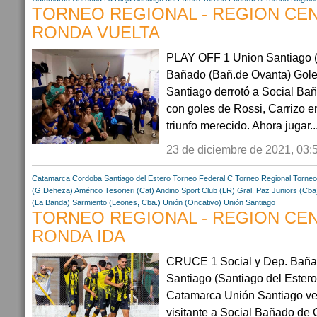
TORNEO REGIONAL - REGION CEN
RONDA VUELTA
PLAY OFF 1 Union Santiago (S
Bañado (Bañ.de Ovanta) Golea
Santiago derrotó a Social Bañ
con goles de Rossi, Carrizo e
triunfo merecido. Ahora jugar..
23 de diciembre de 2021, 03:
Catamarca
Cordoba
Santiago del Estero
Torneo Federal C
Torneo Regional
Torneo
(G.Deheza)
Américo Tesorieri (Cat)
Andino Sport Club (LR)
Gral. Paz Juniors (Cba
(La Banda)
Sarmiento (Leones, Cba.)
Unión (Oncativo)
Unión Santiago
TORNEO REGIONAL - REGION CEN
RONDA IDA
CRUCE 1 Social y Dep. Bañad
Santiago (Santiago del Estero
Catamarca Unión Santiago ve
visitante a Social Bañado de 