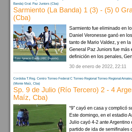
Banda)
Gral. Paz Juniors (Cba)
Sarmiento (La Banda) 1 (3) - (5) 0 Gra
(Cba)
Sarmiento fue eliminado en l
Daniel Veronesse ganó en los
tanto de Mario Valdez, y en la
General Paz Juniors fue más e
definición en los penales, Gen
Foto: Ignacio Cuello (ABC Deporte).
30 de enero de 2022, 22:11
Cordoba
T.Reg. Centro
Torneo Federal C
Torneo Regional
Torneo Regional Amateu
(Monte Maíz, Cba)
Sp. 9 de Julio (Río Tercero) 2 - 4 Arg
Maíz, Cba)
“9” cayó en casa y complicó s
Este domingo, en el estadio An
Julio cayó 4-2 ante Argentino
partido de ida de semifinales