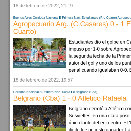
18 de febrero de 2022, 21:19
Buenos Aires
Cordoba
Nacional B
Primera Nac.
Estudiantes (Río Cuarto)
Agropecu
Agropecuario Arg. (C.Casares) 0 - 1 E
Cuarto)
Estudiantes dio el golpe en Ca
impuso por 1-0 sobre Agropecu
la segunda fecha de la Primera
autor del gol y uno de los pun
Foto: Última Jugada.
penal cuando igualaban 0-0. E
18 de febrero de 2022, 19:57
Cordoba
Nacional B
Primera Nac.
Santa Fe
Belgrano (Cba)
Belgrano (Cba) 1 - 0 Atletico Rafaela
Belgrano derrotó a Atlético co
Susvielles, en una clara posic
único tanto del encuentro. El ‘
ilícito fue un justo ganador. La