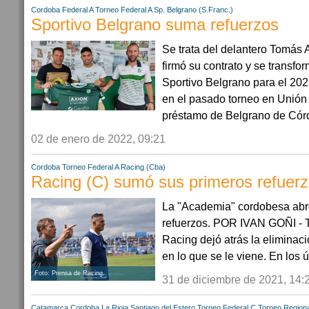
Cordoba
Federal A
Torneo Federal A
Sp. Belgrano (S.Franc.)
Sportivo Belgrano suma refuerzos
Se trata del delantero Tomás A
firmó su contrato y se transfo
Sportivo Belgrano para el 202
en el pasado torneo en Unión
préstamo de Belgrano de Córd
02 de enero de 2022, 09:21
Cordoba
Torneo Federal A
Racing (Cba)
Racing (C) sumó sus primeros refuer
La "Academia" cordobesa abro
refuerzos. POR IVAN GOÑI - T
Racing dejó atrás la eliminaci
en lo que se le viene. En los úl
Foto: Prensa de Racing.
31 de diciembre de 2021, 14:
Catamarca
Cordoba
La Rioja
Santiago del Estero
Torneo Federal C
Torneo Regiona