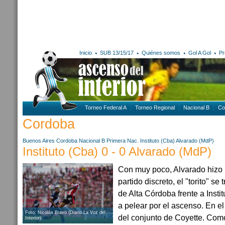
Inicio
SUB 13/15/17
Quiénes somos
Gol A Gol
Pr
Torneo Federal A
Torneo Regional
Nacional B
Co
Cordoba
Buenos Aires
Cordoba
Nacional B
Primera Nac.
Instituto (Cba)
Alvarado (MdP)
Instituto (Cba) 0 - 0 Alvarado (MdP)
Con muy poco, Alvarado hizo
partido discreto, el "torito" se
de Alta Córdoba frente a Insti
a pelear por el ascenso. En e
Foto: Nicolás Bravo (Diario La Voz del
del conjunto de Coyette. Como 
Interior).