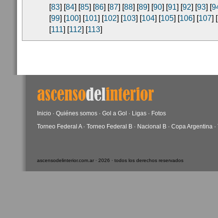
[
83
] [
84
] [
85
] [
86
] [
87
] [
88
] [
89
] [
90
] [
91
] [
92
] [
93
] [
9
[
99
] [
100
] [
101
] [
102
] [
103
] [
104
] [
105
] [
106
] [
107
] [
[
111
] [
112
] [
113
]
Inicio
·
Quiénes somos
·
Gol a Gol
·
Ligas
·
Fotos
Torneo Federal A
·
Torneo Federal B
·
Nacional B
·
Copa Argentina
·
ascensodelinterior.com.ar · 2026 · todos los derechos reservados