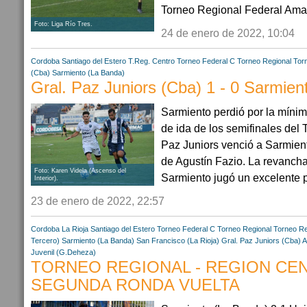
Torneo Regional Federal Amat
Foto: Liga Río Tres.
24 de enero de 2022, 10:04
Cordoba
Santiago del Estero
T.Reg. Centro
Torneo Federal C
Torneo Regional
Tor
(Cba)
Sarmiento (La Banda)
Gral. Paz Juniors (Cba) 1 - 0 Sarmien
Sarmiento perdió por la mínima
de ida de los semifinales del
Paz Juniors venció a Sarmient
de Agustín Fazio. La revancha
Foto: Karen Videla (Ascenso del
Sarmiento jugó un excelente p
Interior).
23 de enero de 2022, 22:57
Cordoba
La Rioja
Santiago del Estero
Torneo Federal C
Torneo Regional
Torneo Re
Tercero)
Sarmiento (La Banda)
San Francisco (La Rioja)
Gral. Paz Juniors (Cba)
A
Juvenil (G.Deheza)
TORNEO REGIONAL - REGION CEN
SEGUNDA RONDA VUELTA