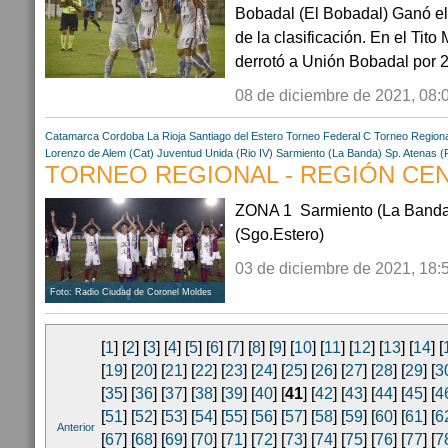
Bobadal (El Bobadal) Ganó el
de la clasificación. En el Tito
derrotó a Unión Bobadal por 2-
08 de diciembre de 2021, 08:
Catamarca
Cordoba
La Rioja
Santiago del Estero
Torneo Federal C
Torneo Regiona
Lorenzo de Alem (Cat)
Juventud Unida (Rio IV)
Sarmiento (La Banda)
Sp. Atenas (
TORNEO REGIONAL - REGIÓN CENT
ZONA 1 Sarmiento (La Banda)
(Sgo.Estero)
03 de diciembre de 2021, 18:
Foto: Radio Ciudad de Coronel Moldes
[
1
] [
2
] [
3
] [
4
] [
5
] [
6
] [
7
] [
8
] [
9
] [
10
] [
11
] [
12
] [
13
] [
14
] [
[
19
] [
20
] [
21
] [
22
] [
23
] [
24
] [
25
] [
26
] [
27
] [
28
] [
29
] [
3
[
35
] [
36
] [
37
] [
38
] [
39
] [
40
] [
41
] [
42
] [
43
] [
44
] [
45
] [
4
[
51
] [
52
] [
53
] [
54
] [
55
] [
56
] [
57
] [
58
] [
59
] [
60
] [
61
] [
6
Anterior
[
67
] [
68
] [
69
] [
70
] [
71
] [
72
] [
73
] [
74
] [
75
] [
76
] [
77
] [
7