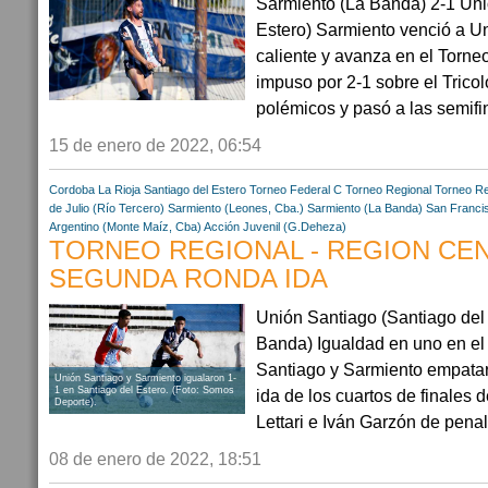
Sarmiento (La Banda) 2-1 Uni
Estero) Sarmiento venció a U
caliente y avanza en el Torne
impuso por 2-1 sobre el Trico
polémicos y pasó a las semifin
15 de enero de 2022, 06:54
Cordoba
La Rioja
Santiago del Estero
Torneo Federal C
Torneo Regional
Torneo Re
de Julio (Río Tercero)
Sarmiento (Leones, Cba.)
Sarmiento (La Banda)
San Francis
Argentino (Monte Maíz, Cba)
Acción Juvenil (G.Deheza)
TORNEO REGIONAL - REGION CEN
SEGUNDA RONDA IDA
Unión Santiago (Santiago del 
Banda) Igualdad en uno en el
Santiago y Sarmiento empataro
Unión Santiago y Sarmiento igualaron 1-
1 en Santiago del Estero. (Foto: Somos
ida de los cuartos de finales 
Deporte).
Lettari e Iván Garzón de penal
08 de enero de 2022, 18:51