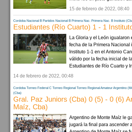
15 de febrero de 2022, 08:40
Cordoba
Nacional B
Partidos Nacional B
Primera Nac.
Primera Nac. B
Instituto (Cb
Estudiantes (Río Cuarto) 1 - 1 Institut
La Gloria y el León igualaron 
fecha de la Primera Nacional 
Instituto 1-1 en el Antonio Ca
válido por la fecha inicial de 
Estudiantes de Río Cuarto y In
14 de febrero de 2022, 00:48
Cordoba
Torneo Federal C
Torneo Regional
Torneo Regional Amateur
Argentino (M
(Cba)
Gral. Paz Juniors (Cba) 0 (5) - 0 (6) 
Maíz, Cba)
Argentino de Monte Maíz le ga
jugará la final para ascender 
Argentino de Monte Maíz se f