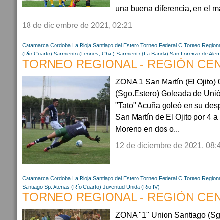
una buena diferencia, en el ma
18 de diciembre de 2021, 02:21
Catamarca
Cordoba
La Rioja
Santiago del Estero
Torneo Federal C
Torneo Regiona
(Río Cuarto)
Sarmiento (Leones, Cba.)
Sarmiento (La Banda)
San Lorenzo de Alem
TORNEO REGIONAL - REGIÓN CENT
ZONA 1 San Martín (El Ojito) 
(Sgo.Estero) Goleada de Unió
"Tato" Acuña goleó en su desp
San Martín de El Ojito por 4 a
Moreno en dos o...
12 de diciembre de 2021, 08:
Catamarca
Cordoba
La Rioja
Santiago del Estero
Torneo Federal C
Torneo Regiona
Santiago
Sp. Atenas (Río Cuarto)
Juventud Unida (Rio IV)
TORNEO REGIONAL - REGIÓN CENT
ZONA "1" Union Santiago (Sgo