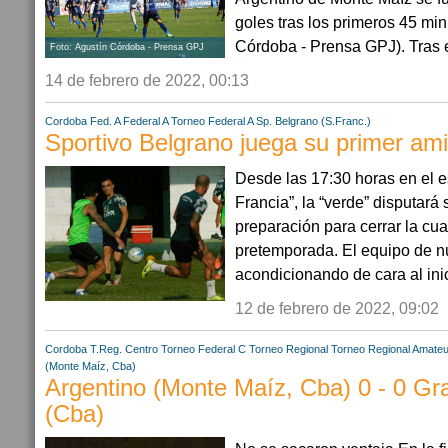
goles tras los primeros 45 min
Córdoba - Prensa GPJ). Tras el
Foto: Agustín Córdoba - Prensa GPJ
14 de febrero de 2022, 00:13
Cordoba
Fed. A
Federal A
Torneo Federal A
Sp. Belgrano (S.Franc.)
Sportivo Belgrano juega su primer am
Desde las 17:30 horas en el e
Francia”, la “verde” disputará
preparación para cerrar la cu
pretemporada. El equipo de n
acondicionando de cara al inic
12 de febrero de 2022, 09:02
Cordoba
T.Reg. Centro
Torneo Federal C
Torneo Regional
Torneo Regional Amateu
(Monte Maíz, Cba)
Argentino (Monte Maíz, Cba) 0 - 0 Gra
(Cba)